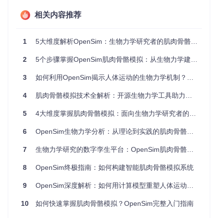
相关内容推荐
2. 核心能力：OpenSim的五大技术支柱
OpenSim之所以在生物力学领域脱颖而出，源于其五大核心技
1
5大维度解析OpenSim：生物力学研究者的肌肉骨骼模拟指南
术能力，这些能力共同构成了一个完整的运动分析生态系统。
2
5个步骤掌握OpenSim肌肉骨骼模拟：从生物力学建模到临床应用
首先，
多层次建模架构
是OpenSim的基础。该平台采用组件化
设计，允许用户从简单的单关节模型逐步构建复杂的全身系
3
如何利用OpenSim揭示人体运动的生物力学机制？完整技术指南
统。这种模块化方法不仅提高了模型的可重用性，还简化了复
杂系统的管理和扩展。
4
肌肉骨骼模拟技术全解析：开源生物力学工具助力人体运动模拟方法研究
其次，
正向动力学引擎
使研究人员能够预测给定肌肉激活模式
5
4大维度掌握肌肉骨骼模拟：面向生物力学研究者的实践指南
下的人体运动。这一过程类似于"已知原因求结果"，对于理解
肌肉控制策略和运动优化至关重要。
6
OpenSim生物力学分析：从理论到实践的肌肉骨骼模拟指南
第三，
逆动力学分析
功能则相反，它通过外部运动数据（如运
7
生物力学研究的数字孪生平台：OpenSim肌肉骨骼模拟技术全解析
动捕捉标记点轨迹）计算产生该运动所需的肌肉力和关节力
矩。这一技术广泛应用于临床步态分析和运动表现评估。
8
OpenSim终极指南：如何构建智能肌肉骨骼模拟系统
第四，
Moco优化框架
是OpenSim最强大的功能之一。它能够
自动寻找最优的运动模式和肌肉激活策略，帮助解决如"如何
9
OpenSim深度解析：如何用计算模型重塑人体运动科学
用最小能量消耗完成特定动作"等复杂问题。
10
如何快速掌握肌肉骨骼模拟？OpenSim完整入门指南
最后，
丰富的数据导入导出和可视化工具
使OpenSim能够与其