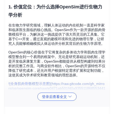
1. 价值定位：为什么选择OpenSim进行生物力
学分析
在生物力学研究领域，理解人体运动的内在机制一直是科学家
和临床医生面临的核心挑战。OpenSim作为一款开源的肌肉骨
骼模拟平台，为解决这一挑战提供了强大而灵活的工具集。它
基于C++开发，通过直观的建模环境和先进的物理引擎，让研
究人员能够精确模拟人体运动并分析其背后的生物力学原理。
OpenSim的核心价值在于它将复杂的多体动力学和肌肉生理学
模型整合到一个易用的框架中。无论是研究基础运动机制，还
是开发临床康复方案，OpenSim都能提供从模型构建到结果分
析的完整工作流。与商业软件相比，OpenSim的开源特性不仅
降低了研究成本，还允许用户根据特定需求扩展和定制功能，
这使其成为学术研究和教育领域的理想选择。
![全身肌肉骨骼模型示意图](https://raw.gitcode.com/gh_mirro
rs/op/opensim-core/raw/e0471ab501f40a935511868553441
ec0a1e01fb3/Bindings/Python/tutorials/resources/Tutorial 8/i
mages/model.png?utm_source=gitcode_repo_files)
登录后查看全文
上图展示了一个典型的OpenSim全身肌肉骨骼模型，其中红色
线条标示了主要肌肉路径。这类模型可用于分析从简单关节运
动到复杂全身动作的各种生物力学问题。