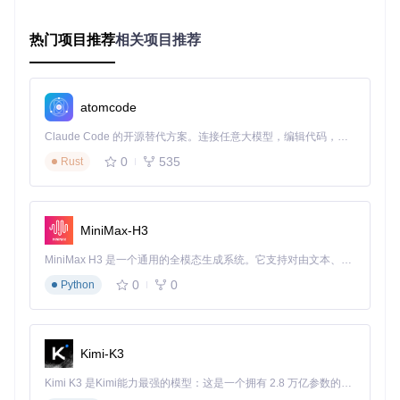
他生物力学设备和软件无缝集成，大大扩展了其应用范围。
热门项目推荐
相关项目推荐
这张架构图清晰展示了OpenSim的分层设计，从底层的SimTK
物理引擎到上层的应用程序和插件，每一层都为用户提供了不
同级别的功能访问。这种设计使初学者可以快速上手，而高级
atomcode
用户则能深入底层进行定制开发。
Claude Code 的开源替代方案。连接任意大模型，编辑代码，运行命令，自动验证 — 全自动执行。用 Rust 构建，极致性能。 ｜ An open-source alternative to Claude Code. Connect any LLM, edit code, run commands, and verify changes — autonomously. Built in Rust for speed. Get Started
3. 实践路径：从零开始的OpenSim使用指南
0
535
Rust
开始使用OpenSim进行肌肉骨骼模拟并不需要深厚的生物力学
背景，按照以下步骤，即使是初学者也能快速掌握基本工作流
程。
MiniMax-H3
环境搭建
是第一步。通过以下命令克隆OpenSim仓库并编译：
MiniMax H3 是一个通用的全模态生成系统。它支持对由文本、图像、视频和音频组成的多模态上下文进行统一理解，并能生成分辨率高达 2K、时长可达 15 秒的带原生立体声音频的视频。得益于面向任务泛化的系统设计，H3 在预训练阶段就已具备广泛的多模态上下文理解与生成能力，能够出色地执行复杂的多模态指令。
0
0
Python
git 
clone
cd
mkdir
 build && 
cd
 build

cmake ..

Kimi-K3
Kimi K3 是Kimi能力最强的模型：这是一个拥有 2.8 万亿参数的混合专家（MoE）模型，具备原生视觉理解能力，并支持 100 万 token 的上下文窗口。
编译过程可能需要处理一些依赖项，建议参考项目文档中的详