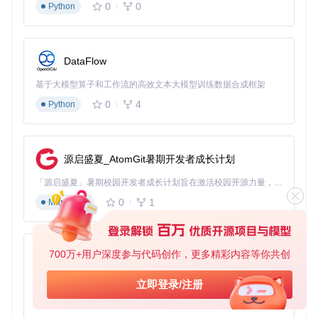
0
0
细安装指南。
Python
模型构建
是核心步骤。OpenSim提供了多种方式创建肌肉骨骼
模型：可以从基础组件开始搭建，也可以使用内置模板快速创
建常见模型。对于初学者，建议从简单模型（如单腿模型）开
DataFlow
始，逐步增加复杂度。
基于大模型算子和工作流的高效文本大模型训练数据合成框架
运动分析
是应用的关键。以深蹲动作为例，首先需要定义运动
0
4
Python
的边界条件（如起始和结束姿势），然后设置分析参数，运行
模拟后即可获得关节角度、肌肉力量等关键数据。
![深蹲到站立动作模拟分析](https://raw.gitcode.com/gh_mirro
rs/op/opensim-core/raw/e0471ab501f40a935511868553441
源启盛夏_AtomGit暑期开发者成长计划
ec0a1e01fb3/Bindings/Python/tutorials/resources/Tutorial 8/i
mages/squat_to_stand.png?utm_source=gitcode_repo_file
「源启盛夏」暑期校园开发者成长计划旨在激活校园开源力量，通过积分激励、认证扶持、资源倾斜等形式，引导高校组织和开发者完成「入驻 — 建项目 — 做贡献 — 获认证 — 得资源」的完整闭环。无论你是想带领社团入驻平台的组织者，还是希望用代码贡献证明自己的开发者，都能在这里找到属于你的成长路径。
s)
0
1
Markdown
上图展示了一个深蹲到站立动作的模拟结果，包含了髋关节、
膝关节和踝关节的角度变化范围和速度限制。这种可视化结果
有助于直观理解运动过程中的生物力学特征。
700万+用户深度参与代码创作，更多精彩内容等你共创
py-xiaozhi
结果解读
同样重要。OpenSim提供了丰富的图表和统计工具，
帮助用户分析模拟结果。初学者应重点关注关键指标如关节角
基于Python的Xiaozhi AI，适用于想要完整Xiaozhi体验而无需拥有专用硬件的用户。
立即登录/注册
度范围、肌肉激活模式和关节反力等。
0
1
Python
4. 应用场景：OpenSim在科研与临床中的实际