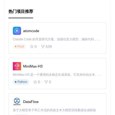
热门项目推荐
atomcode
Claude Code 的开源替代方案。连接任意大模型，编辑代码，运行命令，自动验证 — 全自动执行。用 Rust 构建，极致性能。 ｜ An open-source alternative to Claude Code. Connect any LLM, edit code, run commands, and verify changes — autonomously. Built in Rust for speed. Get Started
0
539
Rust
MiniMax-H3
MiniMax H3 是一个通用的全模态生成系统。它支持对由文本、图像、视频和音频组成的多模态上下文进行统一理解，并能生成分辨率高达 2K、时长可达 15 秒的带原生立体声音频的视频。得益于面向任务泛化的系统设计，H3 在预训练阶段就已具备广泛的多模态上下文理解与生成能力，能够出色地执行复杂的多模态指令。
0
0
Python
DataFlow
基于大模型算子和工作流的高效文本大模型训练数据合成框架