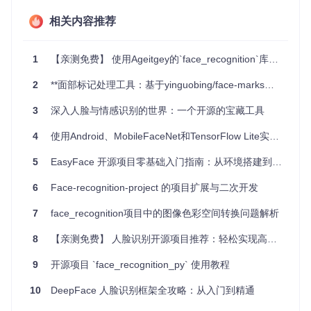
ux系统上均可无缝运行。
灵活性
：提供预训练模型的同时，允许用户自定义并训练
相关内容推荐
新的情绪检测模型，满足个性化需求。
便捷部署
：可通过Docker容器简化环境配置，或者使用预
配置的虚拟机快速启动项目。
1
【亲测免费】 使用Ageitgey的`face_recognition`库：深度学习驱动的人脸识别技术
社区支持
：作为开源项目，
face_recognition
拥有活跃
2
**面部标记处理工具：基于yinguobing/face-marks的深度学习实践**
的开发者社区，不断更新改进，确保稳定性和性能。
想要体验基于深度学习的面部识别与情感检测的强大功能吗？
3
深入人脸与情感识别的世界：一个开源的宝藏工具
立即尝试
face_recognition
，让您的应用程序拥有更智能、
更人性化的视觉理解能力。
4
使用Android、MobileFaceNet和TensorFlow Lite实现实时人脸识别
5
EasyFace 开源项目零基础入门指南：从环境搭建到人脸技术落地
6
Face-recognition-project 的项目扩展与二次开发
7
face_recognition项目中的图像色彩空间转换问题解析
8
【亲测免费】 人脸识别开源项目推荐：轻松实现高效人脸识别
9
开源项目 `face_recognition_py` 使用教程
10
DeepFace 人脸识别框架全攻略：从入门到精通