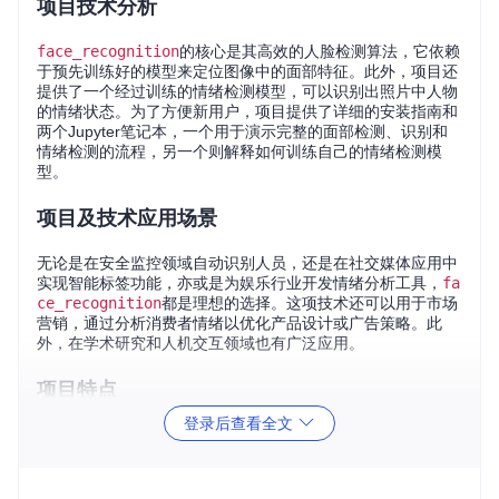
项目技术分析
face_recognition
的核心是其高效的人脸检测算法，它依赖
于预先训练好的模型来定位图像中的面部特征。此外，项目还
提供了一个经过训练的情绪检测模型，可以识别出照片中人物
的情绪状态。为了方便新用户，项目提供了详细的安装指南和
两个Jupyter笔记本，一个用于演示完整的面部检测、识别和
情绪检测的流程，另一个则解释如何训练自己的情绪检测模
型。
项目及技术应用场景
无论是在安全监控领域自动识别人员，还是在社交媒体应用中
实现智能标签功能，亦或是为娱乐行业开发情绪分析工具，
fa
ce_recognition
都是理想的选择。这项技术还可以用于市场
营销，通过分析消费者情绪以优化产品设计或广告策略。此
外，在学术研究和人机交互领域也有广泛应用。
项目特点
登录后查看全文
易用性
：
face_recognition
的API设计简洁，使用者只
需几行代码即可进行复杂的人脸处理操作。
跨平台
：支持Python 3.3+ 和 Python 2.7，在macOS和Lin