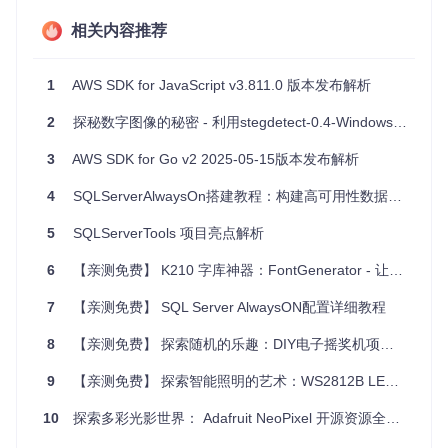
素级控制应用于始终显示功能上，深色区域不发光，大大减少
相关内容推荐
了功耗。这一技术细节确保了即使长时间开启常亮显示，也无
需担心电量快速消耗。代码结构精心设计，优化内存占用，保
证应用运行流畅，即便在资源有限的设备上也能完美兼容。
1
AWS SDK for JavaScript v3.811.0 版本发布解析
应用场景广泛
2
探秘数字图像的秘密 - 利用stegdetect-0.4-Windows发现隐藏的信息
无论是商务人士时刻关注时间日程，还是学生党在图书馆悄无
3
AWS SDK for Go v2 2025-05-15版本发布解析
声息检查通知，甚至夜猫子夜间查看时间而不被强光打扰，
Al
waysOn
都能成为日常生活中不可或缺的小助手。对于运动爱
4
SQLServerAlwaysOn搭建教程：构建高可用性数据库解决方案
好者来说，在户外活动时，无需频繁操作手机，即可轻松掌握
重要信息。
5
SQLServerTools 项目亮点解析
项目亮点
6
【亲测免费】 K210 字库神器：FontGenerator - 让嵌入式开发更便捷！
7
【亲测免费】 SQL Server AlwaysON配置详细教程
高度定制化
：从表盘设计到展示内容，满足各类个性化需
求。
8
【亲测免费】 探索随机的乐趣：DIY电子摇奖机项目解析与推荐
节能减排
：专为AMOLED/OLED屏优化，减少能耗，延长
设备使用时间。
9
【亲测免费】 探索智能照明的艺术：WS2812B LED灯带权威指南
即时信息
：无需解锁，即刻获取关键信息，提升生活效率。
跨平台支持
：在Google Play和F-Droid均有提供，覆盖广泛
10
探索多彩光影世界： Adafruit NeoPixel 开源资源全面解析
的Android用户群体。
自由开源
：遵循GPLv3许可，开发者可自由学习、修改，共