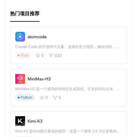
同促进项目成长。
结语
热门项目推荐
AlwaysOn for Android™
，是科技与美学的融合，是实用性
与创新性的碰撞。对于追求生活品质和效率的你，这款应用无
疑是一个极佳的选择。立即下载，开启您的个性化常亮显示之
atomcode
旅，让每一份便利融入生活的每一个瞬间。
Claude Code 的开源替代方案。连接任意大模型，编辑代码，运行命令，自动验证 — 全自动执行。用 Rust 构建，极致性能。 ｜ An open-source alternative to Claude Code. Connect any LLM, edit code, run commands, and verify changes — autonomously. Built in Rust for speed. Get Started
请注意，支持作者也是良好生态的一部分，如果你喜欢这个应
0
533
Rust
用，不妨通过捐赠表达对开发者的支持。开源之路，携手前
行！
MiniMax-H3
[
👉 捐赠支持开发👈
](
https://www.paypal.com/donate/?hosted_b
MiniMax H3 是一个通用的全模态生成系统。它支持对由文本、图像、视频和音频组成的多模态上下文进行统一理解，并能生成分辨率高达 2K、时长可达 15 秒的带原生立体声音频的视频。得益于面向任务泛化的系统设计，H3 在预训练阶段就已具备广泛的多模态上下文理解与生成能力，能够出色地执行复杂的多模态指令。
享受技术带来的乐趣，探索更多可能，
AlwaysOn
与您一同见
0
0
证每一次创新的闪耀。
Python
Kimi-K3
Kimi K3 是Kimi能力最强的模型：这是一个拥有 2.8 万亿参数的混合专家（MoE）模型，具备原生视觉理解能力，并支持 100 万 token 的上下文窗口。