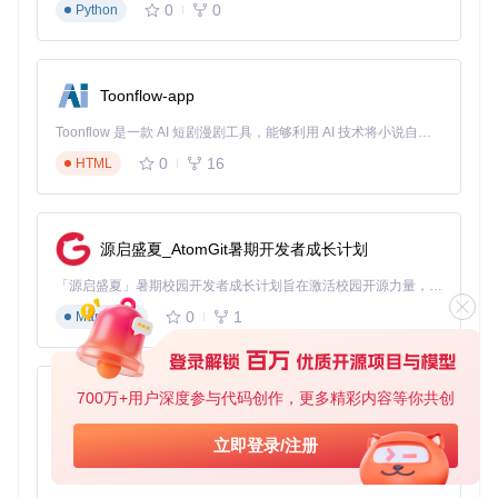
0
0
Python
Toonflow-app
Toonflow 是一款 AI 短剧漫剧工具，能够利用 AI 技术将小说自动转化为剧本，并结合 AI 生成的图片和视频，实现高效的短剧创作。借助 Toonflow，可以轻松完成从文字到影像的全流程，让短剧制作变得更加智能与便捷。
0
16
HTML
源启盛夏_AtomGit暑期开发者成长计划
「源启盛夏」暑期校园开发者成长计划旨在激活校园开源力量，通过积分激励、认证扶持、资源倾斜等形式，引导高校组织和开发者完成「入驻 — 建项目 — 做贡献 — 获认证 — 得资源」的完整闭环。无论你是想带领社团入驻平台的组织者，还是希望用代码贡献证明自己的开发者，都能在这里找到属于你的成长路径。
0
1
Markdown
700万+用户深度参与代码创作，更多精彩内容等你共创
AionUi
免费、本地、开源的 24/7 全天候 Cowork 应用，以及适用于 Gemini CLI、Claude Code、Codex、OpenCode、Qwen Code、Goose CLI、Auggie 等的 OpenClaw | 🌟 喜欢就点star吧
立即登录/注册
0
6
TypeScript