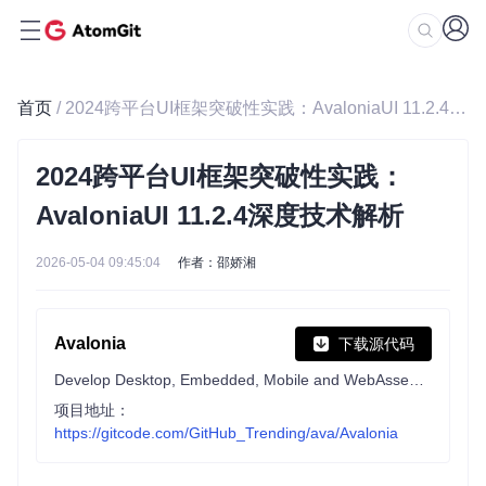
首页
/ 2024跨平台UI框架突破性实践：AvaloniaUI 11.2.4深度技术解析
2024跨平台UI框架突破性实践：
AvaloniaUI 11.2.4深度技术解析
2026-05-04 09:45:04
作者：邵娇湘
Avalonia
下载源代码
Develop Desktop, Embedded, Mobile and WebAssembly apps with C# and XAML. The future of .NET UI
项目地址：
https://gitcode.com/GitHub_Trending/ava/Avalonia