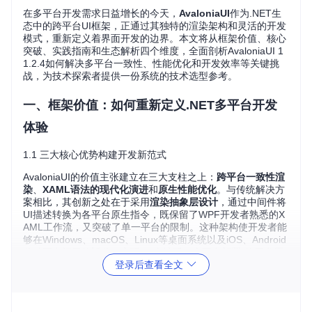
在多平台开发需求日益增长的今天，
AvaloniaUI
作为.NET生
态中的跨平台UI框架，正通过其独特的渲染架构和灵活的开发
模式，重新定义着界面开发的边界。本文将从框架价值、核心
突破、实践指南和生态解析四个维度，全面剖析AvaloniaUI 1
1.2.4如何解决多平台一致性、性能优化和开发效率等关键挑
战，为技术探索者提供一份系统的技术选型参考。
一、框架价值：如何重新定义.NET多平台开发
体验
1.1 三大核心优势构建开发新范式
AvaloniaUI的价值主张建立在三大支柱之上：
跨平台一致性渲
染
、
XAML语法的现代化演进
和
原生性能优化
。与传统解决方
案相比，其创新之处在于采用
渲染抽象层设计
，通过中间件将
UI描述转换为各平台原生指令，既保留了WPF开发者熟悉的X
AML工作流，又突破了单一平台的限制。这种架构使开发者能
够在Windows、macOS、Linux等桌面系统以及iOS、Android
移动平台间无缝迁移，实现"一次编码，全平台部署"的开发愿
登录后查看全文
景。
1.2 技术债务最小化的架构设计
深入框架底层可以发现，AvaloniaUI采用
分层设计
实现了平台