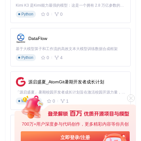
Kimi K3 是Kimi能力最强的模型：这是一个拥有 2.8 万亿参数的混合专家（MoE）模型，具备原生视觉理解能力，并支持 100 万 token 的上下文窗口。
常见问题排查
0
0
Python
网络连接失败
检查网络代理设置
尝试切换网络环境
DataFlow
确认防火墙是否阻止了Python网络访问
基于大模型算子和工作流的高效文本大模型训练数据合成框架
下载速度缓慢
0
4
Python
可尝试在非高峰时段下载
检查是否有其他程序占用带宽
考虑使用下载加速工具配合
源启盛夏_AtomGit暑期开发者成长计划
版本列表无法加载
「源启盛夏」暑期校园开发者成长计划旨在激活校园开源力量，通过积分激励、认证扶持、资源倾斜等形式，引导高校组织和开发者完成「入驻 — 建项目 — 做贡献 — 获认证 — 得资源」的完整闭环。无论你是想带领社团入驻平台的组织者，还是希望用代码贡献证明自己的开发者，都能在这里找到属于你的成长路径。
运行
python3 gibMacOS.py --refresh
刷新版本列
0
1
Markdown
表
检查系统时间是否同步
尝试清除缓存文件后重试
700万+用户深度参与代码创作，更多精彩内容等你共创
py-xiaozhi
提升效率的进阶技巧
基于Python的Xiaozhi AI，适用于想要完整Xiaozhi体验而无需拥有专用硬件的用户。
立即登录/注册