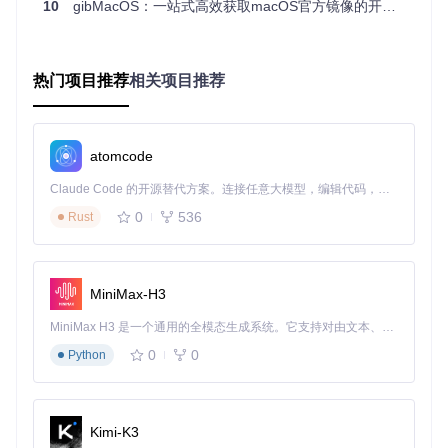
ls
10
gibMacOS：一站式高效获取macOS官方镜像的开源工具
✅ 验证要点：确认目录中包含gibMacOS.py、BuildmacOSIns
tallApp.py等核心文件，以及Scripts子目录。
热门项目推荐
相关项目推荐
基础下载操作流程
根据不同操作系统，启动gibMacOS的方式略有差异：
atomcode
# macOS/Linux系统
Claude Code 的开源替代方案。连接任意大模型，编辑代码，运行命令，自动验证 — 全自动执行。用 Rust 构建，极致性能。 ｜ An open-source alternative to Claude Code. Connect any LLM, edit code, run commands, and verify changes — autonomously. Built in Rust for speed. Get Started
python3 gibMacOS.py

0
536
Rust
# Windows系统
启动后将看到版本选择界面，按以下步骤操作：
MiniMax-H3
输入对应版本前的数字编号
MiniMax H3 是一个通用的全模态生成系统。它支持对由文本、图像、视频和音频组成的多模态上下文进行统一理解，并能生成分辨率高达 2K、时长可达 15 秒的带原生立体声音频的视频。得益于面向任务泛化的系统设计，H3 在预训练阶段就已具备广泛的多模态上下文理解与生成能力，能够出色地执行复杂的多模态指令。
选择发布渠道（publicrelease/developer等）
0
0
Python
确认下载路径
等待下载完成
✅ 验证要点：下载完成后，检查Downloads目录下是否生成对
Kimi-K3
应版本的系统文件。