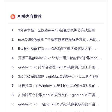
Windows环境
跨平台支持，提供
打破系统壁垒，
制作macOS安
Windows专用脚本
实现跨平台操作
装盘
相关内容推荐
网络不稳定导
断点续传与校验机
节省带宽，提高
致下载中断
制
下载成功率
制作可启动恢
配套安装器构建工
一站式完成下载
1
3分钟掌握：全版本macOS镜像获取神器实战指南
复介质
具
到制作的全流程
2
macOS镜像获取与全版本兼容终极解决方案：系统管理员的实战指南
从零开始的实战指南
3
5大核心功能打造macOS镜像下载终极解决方案：从入门到精通的全平台工具指南
环境准备与安装部署
4
开源工具gibMacOS：让每个用户都能轻松获取macOS系统镜像
首先需要准备Python 3.6及以上环境，然后通过以下步骤获取
5
gibMacOS：跨平台管理macOS镜像的开源工具创新方法指南
并部署gibMacOS：
6
3步突破系统限制：gibMacOS跨平台下载工具全解析
# 克隆项目仓库
git 
clone
 https://gitcode.com/gh_mirrors/gi/gibMacOS

7
终极指南：在Windows系统制作macOS恢复U盘的完整教程
# 进入项目目录
8
如何跨平台获取macOS安装文件：gibMacOS工具全攻略
cd
 gibMacOS

9
gibMacOS：一站式macOS系统镜像获取与跨平台下载工具全攻略
# 查看目录结构，确认核心文件是否存在