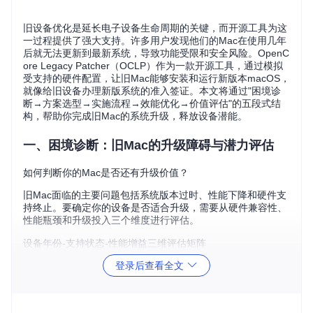
旧设备优化是延长电子设备生命周期的关键，而开源工具为这
一过程提供了强大支持。许多用户发现他们的Mac在使用几年
后就无法更新到最新系统，导致功能受限和安全风险。OpenC
ore Legacy Patcher（OCLP）作为一款开源工具，通过模拟
受支持的硬件配置，让旧Mac能够安装和运行新版本macOS，
就像给旧设备办理新版系统的准入签证。本文将通过"困境诊
断→方案选型→实施流程→效能优化→价值评估"的五段式结
构，帮助你完成旧Mac的系统升级，释放设备潜能。
一、困境诊断：旧Mac的升级障碍与潜力评估
如何判断你的Mac是否还有升级价值？
旧Mac面临的主要问题包括系统版本过时、性能下降和硬件支
持终止。要确定你的设备是否适合升级，需要从硬件兼容性、
性能瓶颈和升级投入三个维度进行评估。
设备年份-支持状态-性能增益三维评估矩阵
设备年
支持状
最高系统版
性能
升级复
登录后查看全文
份
态
本
增益
杂度
完全支
2012-2
macOS Son
30-6
中
017
持
oma
0%