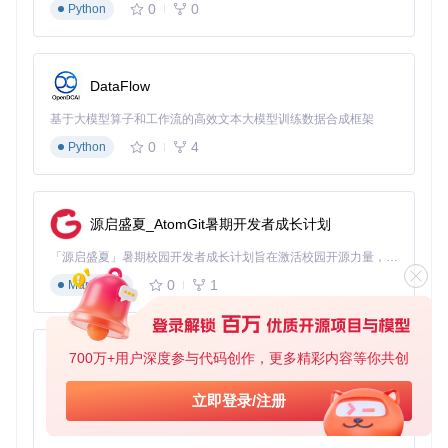
0
0
Python
括构建安装OpenCore、创建macOS安装器和安装后根补丁等
核心功能
升级方案对比：哪种方式适合你？
升级方案
难度
成本
风险
效果
DataFlow
OCLP软件升级
中
低（免费）
中
显著
基于大模型算子和工作流的高效文本大模型训练数据合成框架
硬件+软件升级
高
中
低
非常显著
0
4
Python
官方系统更新
低
无
无
有限
第三方工具
中
部分收费
高
一般
源启盛夏_AtomGit暑期开发者成长计划
对于大多数用户，推荐采用"OCLP软件升级+选择性硬件升
级"的组合方案，既能获得系统新功能，又能通过硬件升级解
「源启盛夏」暑期校园开发者成长计划旨在激活校园开源力量，通过积分激励、认证扶持、资源倾斜等形式，引导高校组织和开发者完成「入驻 — 建项目 — 做贡献 — 获认证 — 得资源」的完整闭环。无论你是想带领社团入驻平台的组织者，还是希望用代码贡献证明自己的开发者，都能在这里找到属于你的成长路径。
决关键瓶颈。
0
1
Markdown
💡
专家提示
：对于2015年以后的Mac机型，通常只需软件升
级即可获得良好体验；而2012-2014年的机型建议同时升级SS
D和内存，以达到最佳效果。
700万+用户深度参与代码创作，更多精彩内容等你共创
py-xiaozhi
三、实施流程：分阶段完成旧Mac升级
基于Python的Xiaozhi AI，适用于想要完整Xiaozhi体验而无需拥有专用硬件的用户。
立即登录/注册
0
1
Python
准备阶段：升级前的必要准备