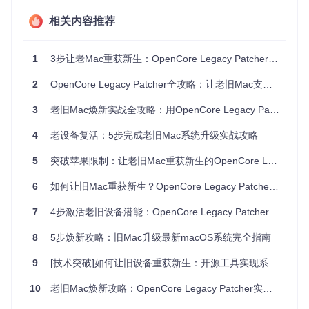
部分支
2010-2
macOS Mont
20-4
高
相关内容推荐
011
持
erey
0%
2009年
实验性
macOS Big
10-3
极高
前
支持
Sur
0%
1
3步让老Mac重获新生：OpenCore Legacy Patcher解锁现代 macOS 全攻略
要查看你的Mac型号，点击左上角苹果图标 > "关于本机"，
2
OpenCore Legacy Patcher全攻略：让老旧Mac支持最新macOS系统
在"概览"标签中找到"型号标识符"。例如"MacBookPro11,5"表
示2015年款15英寸MacBook Pro。
3
老旧Mac焕新实战全攻略：用OpenCore Legacy Patcher突破系统限制
性能瓶颈分析：你的Mac卡在哪里？
4
老设备复活：5步完成老旧Mac系统升级实战攻略
旧Mac通常面临以下性能瓶颈，需要针对性解决：
5
突破苹果限制：让老旧Mac重获新生的OpenCore Legacy Patcher全攻略
存储瓶颈
：机械硬盘(HDD)读写速度慢，升级为固态硬盘(S
6
如何让旧Mac重获新生？OpenCore Legacy Patcher实现旧Mac升级macOS全攻略
SD)可提升50-200%系统响应速度
内存限制
：4GB以下内存在现代系统中会明显卡顿，建议至
7
4步激活老旧设备潜能：OpenCore Legacy Patcher系统升级全攻略
少升级到8GB
图形性能
：旧款集成显卡可能无法支持新系统的图形要求，
8
5步焕新攻略：旧Mac升级最新macOS系统完全指南
需要特殊补丁
CPU兼容性
：部分旧CPU缺少新指令集，需要模拟支持
9
[技术突破]如何让旧设备重获新生：开源工具实现系统升级全攻略
⚠️
警告
：2008年及更早的Mac机型由于硬件限制，升级效果
10
老旧Mac焕新攻略：OpenCore Legacy Patcher实战指南
有限，不建议进行系统升级尝试。