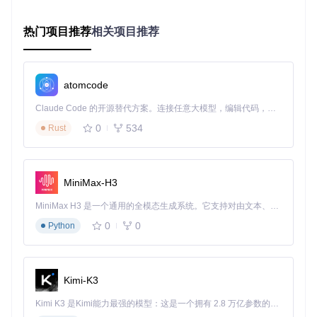
💡
专家提示
：如果你的Mac是2012年或之后发布的机型，且
硬件状况良好，升级通常能显著提升使用体验，性价比远高于
热门项目推荐
相关项目推荐
购买新机。对于2010-2011年的机型，建议谨慎评估，部分功
能可能无法完美支持。
二、方案选型：旧Mac升级的最佳路径
atomcode
Claude Code 的开源替代方案。连接任意大模型，编辑代码，运行命令，自动验证 — 全自动执行。用 Rust 构建，极致性能。 ｜ An open-source alternative to Claude Code. Connect any LLM, edit code, run commands, and verify changes — autonomously. Built in Rust for speed. Get Started
为什么OpenCore Legacy Patcher是旧Mac的最佳选择？
0
534
Rust
OpenCore Legacy Patcher（OCLP）是一个开源工具，通过
模拟受支持的硬件配置，让旧Mac能够安装和运行新版本mac
OS。它的工作原理类似于给旧设备颁发"新版系统准入证"，告
诉macOS"我符合系统要求"。
MiniMax-H3
OCLP的核心优势：
MiniMax H3 是一个通用的全模态生成系统。它支持对由文本、图像、视频和音频组成的多模态上下文进行统一理解，并能生成分辨率高达 2K、时长可达 15 秒的带原生立体声音频的视频。得益于面向任务泛化的系统设计，H3 在预训练阶段就已具备广泛的多模态上下文理解与生成能力，能够出色地执行复杂的多模态指令。
支持官方已放弃的旧款Mac
0
0
Python
提供硬件驱动和性能优化补丁
持续更新以支持最新macOS版本
非侵入式安装，不影响原有系统
Kimi-K3
Kimi K3 是Kimi能力最强的模型：这是一个拥有 2.8 万亿参数的混合专家（MoE）模型，具备原生视觉理解能力，并支持 100 万 token 的上下文窗口。
OpenCore Legacy Patcher主界面，提供直观的功能选项，包