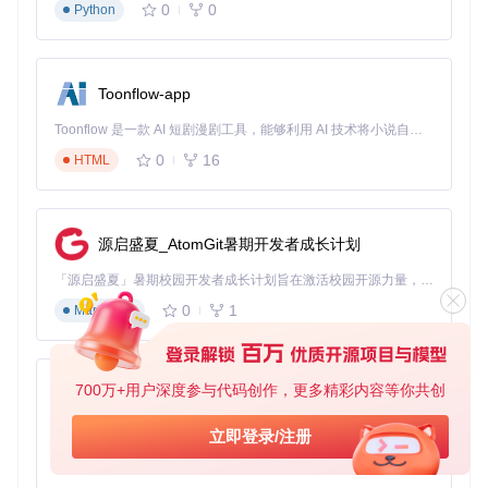
0
0
Python
当同时处理多个开发项目时，可在资源管理器中为每个项目打
开独立标签，通过
Ctrl+Tab
快速切换。配合拖拽功能，能直
接在不同项目间移动文件，无需频繁导航路径。
场景二：文件整理工作流
Toonflow-app
整理大量下载文件时，可打开"下载"、"文档"、"图片"等目标文
Toonflow 是一款 AI 短剧漫剧工具，能够利用 AI 技术将小说自动转化为剧本，并结合 AI 生成的图片和视频，实现高效的短剧创作。借助 Toonflow，可以轻松完成从文字到影像的全流程，让短剧制作变得更加智能与便捷。
件夹标签，通过拖拽快速分类文件。启用"文件夹预览"功能（
C
0
16
trl+P
HTML
），无需打开文件夹即可预览内容。
场景三：跨文件夹对比编辑
需要对比两个文件夹内容时，可在左右两个标签页中打开不同
源启盛夏_AtomGit暑期开发者成长计划
目录，通过
Ctrl+MouseWheel
同步滚动浏览。对于经常访问
的路径，可使用"固定标签"功能（右键标签选择"固定"）保持
「源启盛夏」暑期校园开发者成长计划旨在激活校园开源力量，通过积分激励、认证扶持、资源倾斜等形式，引导高校组织和开发者完成「入驻 — 建项目 — 做贡献 — 获认证 — 得资源」的完整闭环。无论你是想带领社团入驻平台的组织者，还是希望用代码贡献证明自己的开发者，都能在这里找到属于你的成长路径。
标签常驻。
0
1
Markdown
常见误区：避免这些使用陷阱
误区一：过度开启标签页
700万+用户深度参与代码创作，更多精彩内容等你共创
AionUi
虽然QTTabBar支持无限标签，但建议保持在5-8个活跃标签以
免费、本地、开源的 24/7 全天候 Cowork 应用，以及适用于 Gemini CLI、Claude Code、Codex、OpenCode、Qwen Code、Goose CLI、Auggie 等的 OpenClaw | 🌟 喜欢就点star吧
内，过多标签会降低切换效率。可使用"标签组"功能将相关标
立即登录/注册
签归类管理。
0
6
TypeScript