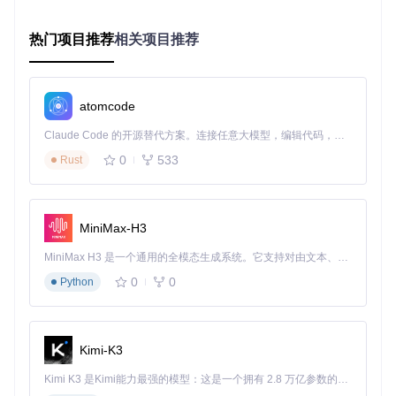
基础配置优化
通过右键点击标签栏选择"选项"进入设置界面，你可以：
热门项目推荐
相关项目推荐
在"标签外观"中调整标签宽度（建议设置为150-200像素）
在"行为设置"中启用"双击空白处新建标签"
在"快捷键"页面自定义常用操作的键盘组合
atomcode
高级配置方案
Claude Code 的开源替代方案。连接任意大模型，编辑代码，运行命令，自动验证 — 全自动执行。用 Rust 构建，极致性能。 ｜ An open-source alternative to Claude Code. Connect any LLM, edit code, run commands, and verify changes — autonomously. Built in Rust for speed. Get Started
手动编辑配置文件可以实现更精细的调整：
0
533
Rust
; 配置文件路径：QTTabBar.ini
[TabBar]
DoubleClickEmptySpace
=
1
; 启用双击空白处新建标签
MiniMax-H3
TabCloseButton
=
1
; 显示标签关闭按钮
TabWidth
=
180
; 标签宽度设置为180像素
MiniMax H3 是一个通用的全模态生成系统。它支持对由文本、图像、视频和音频组成的多模态上下文进行统一理解，并能生成分辨率高达 2K、时长可达 15 秒的带原生立体声音频的视频。得益于面向任务泛化的系统设计，H3 在预训练阶段就已具备广泛的多模态上下文理解与生成能力，能够出色地执行复杂的多模态指令。
0
0
Python
小贴士
：修改配置前建议备份原文件，位于
C:\Users\[用
户名]\AppData\Roaming\QTTabBar\QTTabBar.ini
场景应用：三大实用场景提升工作效率
Kimi-K3
场景一：多项目并行开发
Kimi K3 是Kimi能力最强的模型：这是一个拥有 2.8 万亿参数的混合专家（MoE）模型，具备原生视觉理解能力，并支持 100 万 token 的上下文窗口。