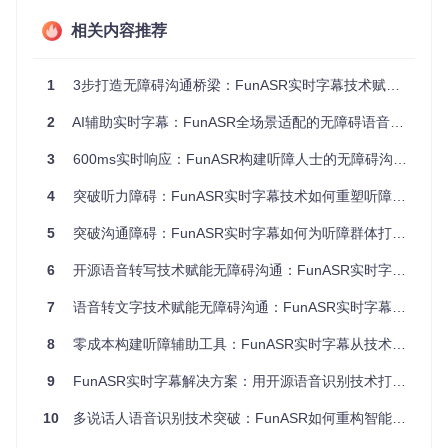
FunASR通过模块化设计实现技术普惠，关键特性直接解决场
相关内容推荐
景痛点：
流式实时处理
1
3步打造无障碍沟通桥梁：FunASR实时字幕技术赋能听障人士
采用paraformer-zh-streaming模型，实现
600ms以内
的语
音转文字延迟，确保字幕与说话内容同步。核心实现见
实时
2
AI辅助实时字幕：FunASR全场景适配的无障碍语音解决方案
处理引擎
。
3
600ms实时响应：FunASR构建听障人士的无障碍沟通桥梁
全链路能力集成
4
融合VAD（语音端点检测）、ASR（语音识别）、PUNC
突破听力障碍：FunASR实时字幕技术如何重塑听障群体交互体验
（标点恢复）技术，识别准确率达
98.5%
，减少后期编辑成
5
突破沟通障碍：FunASR实时字幕如何为听障群体打造平等信息获取方式
本。标点恢复模块实现见
ct-transformer模型
。
6
开源语音转写技术赋能无障碍沟通：FunASR实时字幕解决方案
轻量化部署方案
支持CPU环境下
100路并发
处理，普通笔记本即可运行，打
7
语音转文字技术赋能无障碍沟通：FunASR实时字幕解决方案
破专业硬件依赖。部署工具见
runtime/deploy_tools/
。
8
零成本构建听障辅助工具：FunASR实时字幕从技术到实践
图：FunASR实时字幕服务技术架构，展示从模型库到服务部
9
FunASR实时字幕解决方案：用开源语音识别技术打破听障信息障碍
署的全链路流程，为听障辅助提供技术支撑
10
多说话人语音识别技术突破：FunASR如何重构智能语音交互体验
实施指南：从0到1搭建实时字幕服务
1. 环境准备（5分钟快速启动）