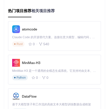
# 克隆项目仓库
热门项目推荐
相关项目推荐
git 
clone
 https://gitcode.com/gh_mirrors/fu/FunASR && 
cd
 
# 安装核心依赖
atomcode
2. 启动服务端（支持麦克风/文件输入）
Claude Code 的开源替代方案。连接任意大模型，编辑代码，运行命令，自动验证 — 全自动执行。用 Rust 构建，极致性能。 ｜ An open-source alternative to Claude Code. Connect any LLM, edit code, run commands, and verify changes — autonomously. Built in Rust for speed. Get Started
# 启动流式语音识别服务
0
540
Rust
3. 运行客户端（实时字幕展示）
# 麦克风实时采集示例（关键代码片段）
import
MiniMax-H3
import
 websocket

MiniMax H3 是一个通用的全模态生成系统。它支持对由文本、图像、视频和音频组成的多模态上下文进行统一理解，并能生成分辨率高达 2K、时长可达 15 秒的带原生立体声音频的视频。得益于面向任务泛化的系统设计，H3 在预训练阶段就已具备广泛的多模态上下文理解与生成能力，能够出色地执行复杂的多模态指令。
stream = pyaudio.PyAudio().
open
(

0
0
Python
format
=pyaudio.paInt16, 

    channels=
1
, 

    rate=
16000
, 

input
=
True
, 

    frames_per_buffer=
960
# 600ms音频块
DataFlow
)

ws = websocket.WebSocketApp(
基于大模型算子和工作流的高效文本大模型训练数据合成框架
"ws://127.0.0.1:10095/ws"
, on