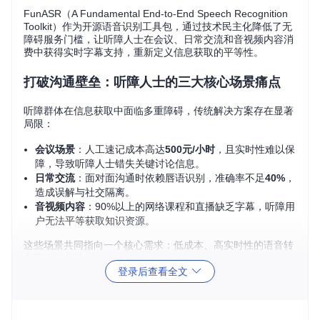
FunASR（A Fundamental End-to-End Speech Recognition
Toolkit）作为开源语音识别工具包，通过技术民主化降低了无
障碍服务门槛，让听障人士在会议、日常交流和音视频内容消
费中获得实时字幕支持，重新定义信息获取的平等性。
打破沟通壁垒：听障人士的三大核心场景痛点
听障群体在信息获取中面临多重障碍，传统解决方案存在显著
局限：
会议场景
：人工速记成本高达
500元/小时
，且实时性难以保
障，导致听障人士错失关键讨论信息。
日常交流
：面对面沟通时依赖唇语识别，准确率不足
40%
，
造成误解与社交隔离。
音视频内容
：90%以上的网络课程和直播缺乏字幕，听障用
户无法平等获取知识资源。
这些场景共同指向一个核心需求：低成本、高实时性的语音转
文字技术支持。
登录后查看全文
构建无障碍服务：FunASR的技术民主化路径
核心特性与应用效果对照