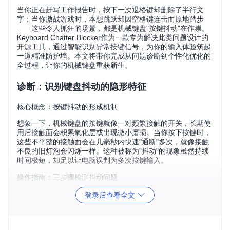
当你正在赶写工作报告时，按下一次退格键却删除了半行文
字；当你激战游戏时，本想跳跃却因空格键连击而原地踏步
——这些令人抓狂的场景，都是机械键盘"按键抖动"在作祟。
Keyboard Chatter Blocker作为一款专为解决此类问题设计的
开源工具，通过智能识别异常按键信号，为你的输入体验筑起
一道精准防护墙。本文将带你完成从问题诊断到个性化优化的
全过程，让你的机械键盘重获新生。
诊断：识别键盘抖动的隐形特征
核心概念：按键抖动的形成机制
想象一下，机械键盘的按键就像一对频繁接触的开关，长期使
用后接触面会积累氧化层或出现微小磨损。当你按下按键时，
这些不平整的接触面会在几毫秒内快速"通断"多次，就像接触
不良的旧灯泡会闪烁一样。这种被称为"抖动"的现象虽然持续
时间极短，却足以让电脑误判为多次按键输入。
操作指南：三步骤检测抖动问题
基础测试
：打开记事本，连续快速敲击单个键（建议测试
登录后查看全文
空格键、退格键和常用字母键），观察是否出现异常重复
字符
压力测试
：用不同力度按压同一按键，记录轻微按压时是
否更容易出现连击现象