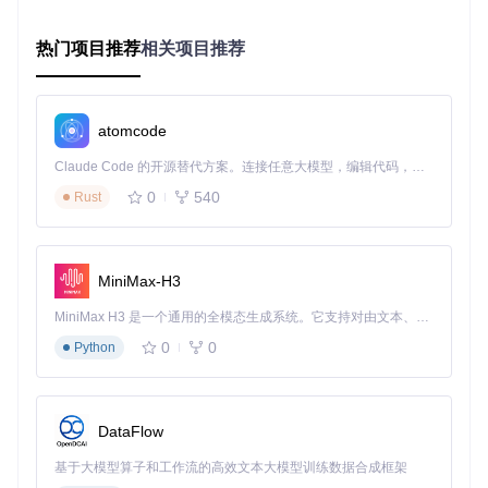
获取工具
选择适合你的安装方式：
热门项目推荐
相关项目推荐
Chocolatey安装：命令提示符输入
choco install ke
yboard-chatter-blocker
手动安装：从项目仓库下载安装包后双击运行
atomcode
源码编译：克隆仓库后自行编译，命令为
git clone h
ttps://gitcode.com/gh_mirrors/ke/KeyboardC
Claude Code 的开源替代方案。连接任意大模型，编辑代码，运行命令，自动验证 — 全自动执行。用 Rust 构建，极致性能。 ｜ An open-source alternative to Claude Code. Connect any LLM, edit code, run commands, and verify changes — autonomously. Built in Rust for speed. Get Started
hatterBlocker
0
540
Rust
初始设置
首次启动后完成三项关键配置：
MiniMax-H3
✅ 勾选"Enable"激活防护功能（核心开关）
✅ 勾选"Start With Windows"实现开机自启动
MiniMax H3 是一个通用的全模态生成系统。它支持对由文本、图像、视频和音频组成的多模态上下文进行统一理解，并能生成分辨率高达 2K、时长可达 15 秒的带原生立体声音频的视频。得益于面向任务泛化的系统设计，H3 在预训练阶段就已具备广泛的多模态上下文理解与生成能力，能够出色地执行复杂的多模态指令。
✅ 勾选"Start In Tray"让软件在后台静默运行
0
0
Python
阈值决策树
根据你的使用情况选择初始阈值：
DataFlow
键盘使用年限？
▸ 1年以内 → 10-20ms
基于大模型算子和工作流的高效文本大模型训练数据合成框架
▸ 1-3年 → 20-30ms