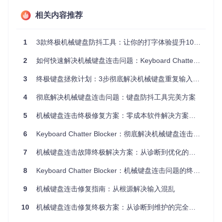
时间测试
：按住按键2-3秒，检查释放后是否仍有延迟出现
相关内容推荐
的字符
场景案例：程序员王工的诊断经历
王工使用机械键盘编写代码时，经常发现分号会莫名重复，导
1
3款终极机械键盘防抖工具：让你的打字体验提升10倍的开源解决方案
致语法错误。通过上述测试，他发现：
2
如何快速解决机械键盘连击问题：Keyboard Chatter Blocker终极指南
轻按分号键时100%出现连击
正常力度按压时约30%概率出现
3
终极键盘拯救计划：3步彻底解决机械键盘重复输入问题
按住超过1秒后释放，仍会多出1-2个分号
4
彻底解决机械键盘连击问题：键盘防抖工具完美方案
这种典型的"轻触抖动"现象，正是机械键盘触点氧化的典型表
现，非常适合使用Keyboard Chatter Blocker解决。
5
机械键盘连击终极修复方案：零成本软件解决方案完全指南
解决方案：构建基础防抖系统
6
Keyboard Chatter Blocker：彻底解决机械键盘连击问题的专业工具
7
机械键盘连击故障终极解决方案：从诊断到优化的完整指南
核心概念：软件防抖的工作原理
Keyboard Chatter Blocker就像一位细心的守门人，它会短
8
Keyboard Chatter Blocker：机械键盘连击问题的终极解决方案
暂"观察"每个按键信号，只有当信号稳定持续一定时间后才放
行。这个"观察期"就是阈值设置，合理的阈值既能过滤抖动噪
9
机械键盘连击修复指南：从根源解决输入混乱
声，又不会影响正常输入节奏。
10
机械键盘连击修复终极方案：从诊断到维护的完全指南
操作指南：四步完成基础配置