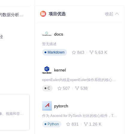
项目优选
收起
数据分析报告方案
docs
径
暂无描述
843
5.63 K
Markdown
kernel
openEuler内核是openEuler操作系统的核心，既是系统性能与稳定性的基石，也是连接处理器、设备与服务的桥梁。
示例代码，如
hel
507
538
C
pytorch
MiniMax H3 是一个通用的全模态生成系统。它支持对由文本、图像、视频和音频组成的多模态上下文进行统一理解，并能生成分辨率高达 2K、时长可达 15 秒的带原生立体声音频的视频。得益于面向任务泛化的系统设计，H3 在预训练阶段就已具备广泛的多模态上下文理解与生成能力，能够出色地执行复杂的多模态指令。
作为 Ascend for PyTorch 社区的核心组件，TorchNPU 是昇腾专为 PyTorch 打造的深度学习适配插件，使 PyTorch 框架能够直接调用昇腾 NPU，为开发者提供昇腾 AI 处理器的超强算力。
831
1.26 K
Python