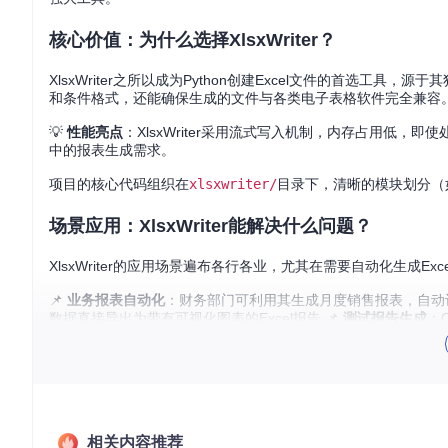
核心价值：为什么选择XlsxWriter？
XlsxWriter之所以成为Python创建Excel文件的首选工
和条件格式，还能确保生成的文件与各类电子表格软件完全兼容
💡
性能亮点
：XlsxWriter采用流式写入机制，内存占用低
中的报表生成需求。
项目的核心代码组织在
xlsxwriter/
目录下，清晰的模块划分（
场景应用：XlsxWriter能解决什么问题？
XlsxWriter的应用场景遍布各行各业，尤其在需要自动化生成Ex
📌
业务报表自动化
：财务部门可利用其生成月度销售报表，自动计
数据直接导出为带有可视化图表的Excel报告 📌
测试报告生成
：
生成格式化的员工信息表
所有这些场景都能通过XlsxWriter实现完全自动化，大幅减少
实现路径：从零开始创建Excel文件
相关内容推荐