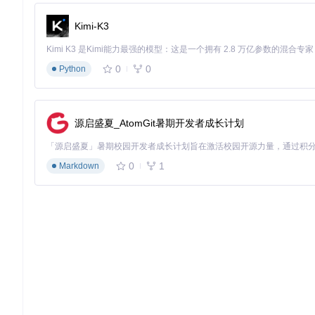
这种简洁的API设计让新手也能在几分钟内掌握基本用法。
Kimi-K3
功能特性：打造专业级Excel文档
智能列宽调整
0
0
Python
处理不同长度的数据时，手动调整列宽是件繁琐的工作。XlsxW
源启盛夏_AtomGit暑期开发者成长计划
这一功能在
examples/autofit.py
中有详细演示，特别适合包含
间变得整洁专业。
0
1
数据可视化：从数据到图表
Markdown
XlsxWriter的图表功能是其最强大的特性之一，支持柱状图
创建图表的过程直观高效：准备数据、创建图表对象、添加数据
法，而
examples/chart_combined.py
则演示了更复杂的组合
组合图表：多维数据展示
对于复杂数据分析，组合图表能同时展示不同类型数据关系。Xls
数据。