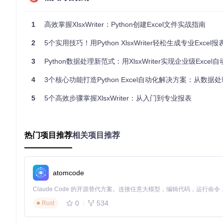
快速安装与基础配置
开始使用XlsxWriter非常简单，通过pip命令即可完成安装：
1
高效掌握XlsxWriter：Python创建Excel文件实战指南
2
5个实用技巧！用Python XlsxWriter轻松生成专业Excel报
3
Python数据处理新范式：用XlsxWriter实现企业级Excel
如需从源码安装，可克隆项目仓库：
4
3个核心功能打造Python Excel自动化解决方案：从数据处理到可
git 
clone
cd
 XlsxWriter

5
5个高效步骤掌握XlsxWriter：从入门到专业报表
基础操作四步法
创建一个基本的Excel文件只需四个关键步骤：初始化工作簿、
热门项目推荐
相关项目推荐
lo_world.py
展示了最基础的用法。
核心代码结构如下：
atomcode
导入模块并创建工作簿对象
添加一个或多个工作表
使用
write()
方法写入数据
0
534
Rust
调用
close()
方法保存文件