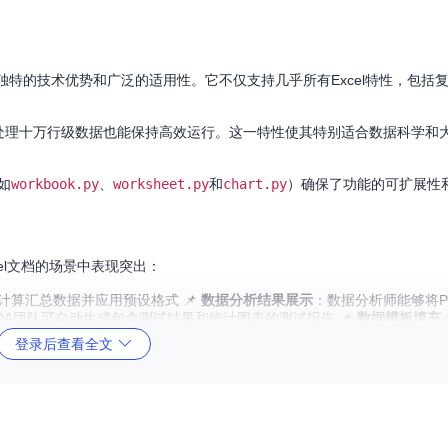
具，源于其独特的技术优势和广泛的适用性。它不仅支持几乎所有Excel特性，包
。
，即使处理十万行级数据也能保持高效运行。这一特性使其特别适合数据科学和
如
workbook.py
、
worksheet.py
和
chart.py
）确保了功能的可扩展性
cel文档的场景中表现突出：
算汇总数据并应用预设格式 📌
数据分析结果展示
：数据分析师能够将Pa
QA团队可自动生成包含测试结果和统计图表的测试报告 📌
数据模板填充
登录后查看全文
人工操作时间和错误率。