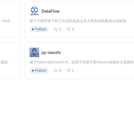
DataFlow
Kimi K3 是Kimi能力最强的模型：这是一个拥有 2.8 万亿参数的混合专家（MoE）模型，具备原生视觉理解能力，并支持 100 万 token 的上下文窗口。
基于大模型算子和工作流的高效文本大模型训练数据合成框架
0
4
Python
riter提供的自动列宽调整功能可根据单元格内容智能设置最佳宽度，确保
py-xiaozhi
长文本或URL的数据表格。通过简单调用
worksheet.autofit()
方法
「源启盛夏」暑期校园开发者成长计划旨在激活校园开源力量，通过积分激励、认证扶持、资源倾斜等形式，引导高校组织和开发者完成「入驻 — 建项目 — 做贡献 — 获认证 — 得资源」的完整闭环。无论你是想带领社团入驻平台的组织者，还是希望用代码贡献证明自己的开发者，都能在这里找到属于你的成长路径。
0
1
Python
、折线图、饼图等多种图表类型，满足不同数据展示需求。
系列、设置标题和标签，最后插入工作表。
examples/chart.py
展示了
图表。
xWriter支持将柱状图、折线图等不同图表类型组合，特别适合对比数量