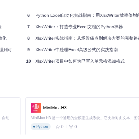
6
Python Excel自动化实战指南：用XlsxWriter效率倍增的
表
7
XlsxWriter：打造专业Excel文档的Python神器
自动化
8
XlsxWriter实战指南：从场景痛点到解决方案的完整路
视化实战
9
XlsxWriter中处理Excel高级公式的实践指南
10
XlsxWriter项目中如何为已写入单元格添加格式
添加工作表、写入数据和保存文件。项目的
examples/
目录下提供了大量
MiniMax-H3
Claude Code 的开源替代方案。连接任意大模型，编辑代码，运行命令，自动验证 — 全自动执行。用 Rust 构建，极致性能。 ｜ An open-source alternative to Claude Code. Connect any LLM, edit code, run commands, and verify changes — autonomously. Built in Rust for speed. Get Started
0
0
Python