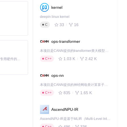
kernel
deepin linux kernel
33
16
C
数据完整显示。
ops-transformer
本项目是CANN提供的transformer类大模型算子库，实现网络在NPU上加速计算。
，即可让表格瞬
1.03 K
2.42 K
C++
基于Python的Xiaozhi AI，适用于想要完整Xiaozhi体验而无需拥有专用硬件的用户。
ops-nn
本项目是CANN提供的神经网络类计算算子库，实现网络在NPU上加速计算。
835
1.65 K
C++
基础图表创建方
AscendNPU-IR
与增长率等关联性
AscendNPU-IR是基于MLIR（Multi-Level Intermediate Representation）构建的，面向昇腾亲和算子编译时使用的中间表示，提供昇腾完备表达能力，通过编译优化提升昇腾AI处理器计算效率，支持通过生态框架使能昇腾AI处理器与深度调优
496
336
C++