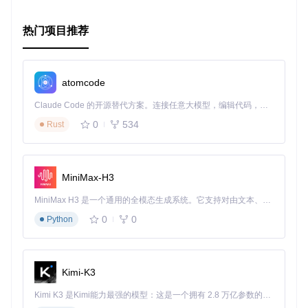
3. 项目的配置文件介绍
热门项目推荐
配置示例文件
在
config
目录下，有多个
.example
结尾的文件用于指导配
置。以
app.config.example
为例，虽然在.NET Core中更常
见的是使用JSON或XML配置文件，但该命名提示了传统配置
atomcode
的模拟方式：
Claude Code 的开源替代方案。连接任意大模型，编辑代码，运行命令，自动验证 — 全自动执行。用 Rust 构建，极致性能。 ｜ An open-source alternative to Claude Code. Connect any LLM, edit code, run commands, and verify changes — autonomously. Built in Rust for speed. Get Started
<!-- app.config.example 模拟片段 -->
0
534
Rust
<
configuration
>
<
appSettings
>
<!-- 示例键值对，实际使用时应替换成真实设置 -->
<
add
key
=
"ConnectionString"
value
=
"YourConnectionStri
MiniMax-H3
<
add
key
=
"SimpleAuth.AuthenticationMethods"
value
=
"Go
</
appSettings
>
MiniMax H3 是一个通用的全模态生成系统。它支持对由文本、图像、视频和音频组成的多模态上下文进行统一理解，并能生成分辨率高达 2K、时长可达 15 秒的带原生立体声音频的视频。得益于面向任务泛化的系统设计，H3 在预训练阶段就已具备广泛的多模态上下文理解与生成能力，能够出色地执行复杂的多模态指令。
</
configuration
>
0
0
Python
在现代的.NET Core项目中，这些配置会被映射到应用程序的
配置模型中，通常是通过
.json
文件或是直接在代码中通过环
境变量等方式进行配置。具体到SimpleAuthentication的配
Kimi-K3
置，会在
Startup.cs
中显式或隐式地调用，来指定认证方法
和服务的细节。
Kimi K3 是Kimi能力最强的模型：这是一个拥有 2.8 万亿参数的混合专家（MoE）模型，具备原生视觉理解能力，并支持 100 万 token 的上下文窗口。