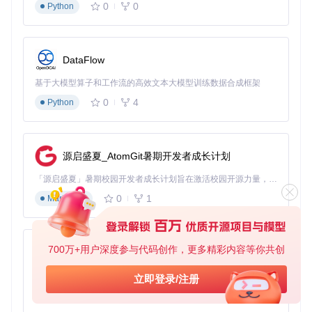
请注意，上述介绍假设了一般的项目结构和配置习惯，实际项
0
0
Python
目可能有所差异。务必参照最新的官方文档或项目仓库中的最
新信息进行操作。
DataFlow
基于大模型算子和工作流的高效文本大模型训练数据合成框架
0
4
Python
源启盛夏_AtomGit暑期开发者成长计划
「源启盛夏」暑期校园开发者成长计划旨在激活校园开源力量，通过积分激励、认证扶持、资源倾斜等形式，引导高校组织和开发者完成「入驻 — 建项目 — 做贡献 — 获认证 — 得资源」的完整闭环。无论你是想带领社团入驻平台的组织者，还是希望用代码贡献证明自己的开发者，都能在这里找到属于你的成长路径。
0
1
Markdown
700万+用户深度参与代码创作，更多精彩内容等你共创
py-xiaozhi
基于Python的Xiaozhi AI，适用于想要完整Xiaozhi体验而无需拥有专用硬件的用户。
立即登录/注册
0
1
Python