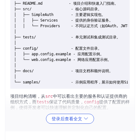
├── README.md            - 项目介绍和快速入门指南。

├── src/                  - 核心源码目录。

│   ├── SimpleAuth        - 主要逻辑实现包。

│   │   ├── Services      - 提供的身份验证服务。

│   │   └── Providers     - 不同认证方式（如OAuth, JWT等）
│

├── tests/                - 单元测试和集成测试目录。

│

├── config/               - 配置文件目录。

│   ├── app.config.example - 应用配置示例。

│   └── web.config.example - 网络应用配置示例。

│

├── docs/                 - 项目文档和额外说明。

│

项目结构清晰，从
src
中可以看出主要的服务和认证提供商的
组织方式，而
tests
保证了代码质量，
config
提供了配置的样
例，使得开发者可以快速理解并定制化自己的配置。
登录后查看全文
2. 项目的启动文件介绍
在
samples
或您基于此库创建的新项目中，通常启动文件位于
项目的入口点，可能是
.NET Core
中的
Program.cs
或者特定