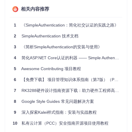
框架下的主类文件。例如，在ASP.NET Core项目中：
相关内容推荐
// Program.cs 示例
public
class
Program
1
《SimpleAuthentication：简化社交认证的实践之路》
{

public
static
void
Main
(
string
[] args
)
2
SimpleAuthentication 技术文档
    {

        CreateHostBuilder(args).Build().Run();

3
《简析SimpleAuthentication的安装与使用》
    }

4
简化ASP.NET Core认证的利器 —— Simple Authentication
public
static
 IHostBuilder 
CreateHostBuilder
(
string
[]
        Host.CreateDefaultBuilder(args)

5
Awesome Contributing 项目教程
            .ConfigureWebHostDefaults(webBuilder =>

            {

6
【免费下载】 项目管理知识体系指南（第7版）（PMBOK指南）英文资源下载
                webBuilder.UseStartup<Startup>();

            });

7
RK3288硬件设计指南资源下载：助力硬件工程师高效设计
8
Google Style Guides 常见问题解决方案
这个启动文件负责初始化宿主环境并配置Web应用程序，通过
UseStartup<Startup>
指向应用程序的主要配置类
Startu
9
深入探索Kalei样式指南：安装与实战教程
p
，在这里会进一步配置中间件和服务，包括与SimpleAuthent
ication的整合。
10
私有云计算（PCC）安全指南开源项目使用教程