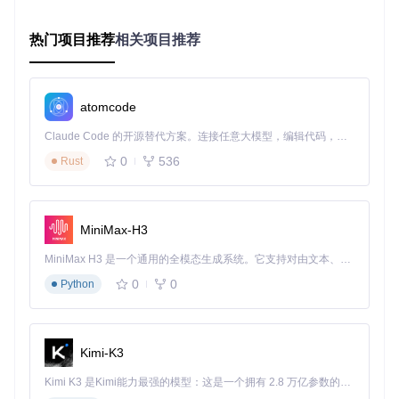
print
(
f"ID为
{curry_id}
的球员是：
{curry[
'full_name'
]}
"
)

热门项目推荐
相关项目推荐
# 按球队查询（需结合其他模块）
from
 nba_api.stats.endpoints 
import
 commonteamroster

warriors_roster = commonteamroster.CommonTeamRoster(team_
print
(
"金州勇士队球员名单："
atomcode
print
(warriors_roster[[
'PLAYER'
, 
'POSITION'
, 
'PLAYER_ID'
Claude Code 的开源替代方案。连接任意大模型，编辑代码，运行命令，自动验证 — 全自动执行。用 Rust 构建，极致性能。 ｜ An open-source alternative to Claude Code. Connect any LLM, edit code, run commands, and verify changes — autonomously. Built in Rust for speed. Get Started
0
536
💡
应用场景
：在进行 fantasy 篮球选秀前，你可以通过这些方
Rust
法快速获取心仪球员的ID和基础信息，为后续深入分析球员表
现数据做好准备。
高效获取球员赛季统计数据：全面了解球员表现
MiniMax-H3
如果说球员基础信息是名片，那么赛季统计数据就是球员的成
MiniMax H3 是一个通用的全模态生成系统。它支持对由文本、图像、视频和音频组成的多模态上下文进行统一理解，并能生成分辨率高达 2K、时长可达 15 秒的带原生立体声音频的视频。得益于面向任务泛化的系统设计，H3 在预训练阶段就已具备广泛的多模态上下文理解与生成能力，能够出色地执行复杂的多模态指令。
绩单。nba_api提供了丰富的端点来获取球员在赛季中的各项
数据，包括得分、篮板、助攻等基础数据，以及投篮命中率、
0
0
Python
三分命中率等进阶数据。
🔍
赛季统计数据查询步骤
：
Kimi-K3
导入赛季数据端点
：从nba_api.stats.endpoints中导入pla
Kimi K3 是Kimi能力最强的模型：这是一个拥有 2.8 万亿参数的混合专家（MoE）模型，具备原生视觉理解能力，并支持 100 万 token 的上下文窗口。
yercareerstats模块，用于获取球员职业生涯数据。