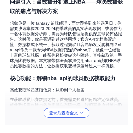
问题引入：当数据分析遇上NBA——球员数据获
取的痛点与解决方案
想象你是一位 fantasy 篮球经理，面对即将到来的选秀日，你
需要快速掌握2023-2024赛季球员的真实表现数据；或者作为
一名体育数据分析师，需要为球队管理层提供深度球员评估报
告。这时候，你是否遇到过这些困境：官方API文档晦涩难
懂、数据格式不统一、获取过程繁琐且容易触发反爬机制？nb
a_api作为一款专为NBA数据打造的Python库，就像一位经验
丰富的球队球探，能帮你轻松突破这些障碍，直接获取第一手
球员比赛数据。本文将带你全面掌握使用nba_api获取NBA球
员比赛数据的方法，让数据获取变得像运球过人一样流畅。
核心功能：解锁nba_api的球员数据获取能力
高效获取球员基础信息：从ID到个人档案
在获取球员比赛数据之前，首先需要知道如何精准定位球员。
就像教练需要球员名单来排兵布阵一样，我们需要通过球员ID
或其他标识来获取目标数据。nba_api提供了多种方式来获取
登录后查看全文
球员基础信息，为后续的数据查询打下基础。
🔍
基础信息查询步骤
：