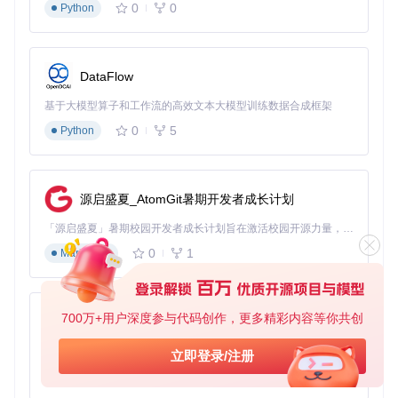
0
0
Python
from
 nba_api.stats.endpoints 
import
获取球员职业生涯数据
：使用PlayerCareerStats类，传入
球员ID，即可获取该球员的职业生涯所有赛季数据。
DataFlow
# 获取斯蒂芬·库里的职业生涯数据
curry_career = playercareerstats.PlayerCareerStats(player_
基于大模型算子和工作流的高效文本大模型训练数据合成框架
curry_season_data = curry_career.get_data_frames()[
0
]

0
5
Python
# 筛选2023-2024赛季数据
season_2023_2024 = curry_season_data[curry_season_data[
'S
print
(
"斯蒂芬·库里2023-2024赛季常规赛场均数据："
源启盛夏_AtomGit暑期开发者成长计划
print
(season_2023_2024[[
'TEAM_ABBREVIATION'
, 
'GP'
, 
'PTS'
,
获取单赛季详细数据
：除了职业生涯数据，还可以通过lea
「源启盛夏」暑期校园开发者成长计划旨在激活校园开源力量，通过积分激励、认证扶持、资源倾斜等形式，引导高校组织和开发者完成「入驻 — 建项目 — 做贡献 — 获认证 — 得资源」的完整闭环。无论你是想带领社团入驻平台的组织者，还是希望用代码贡献证明自己的开发者，都能在这里找到属于你的成长路径。
guegamelog模块获取球员单赛季每一场比赛的详细数
0
1
Markdown
据。
from
 nba_api.stats.endpoints 
import
 leaguegamelog

700万+用户深度参与代码创作，更多精彩内容等你共创
py-xiaozhi
# 获取勒布朗·詹姆斯2023-2024赛季常规赛数据
lebron_id = 
2544
基于Python的Xiaozhi AI，适用于想要完整Xiaozhi体验而无需拥有专用硬件的用户。
lebron_games_2023 = leaguegamelog.LeagueGameLog(

立即登录/注册
    player_id_nullable=lebron_id,

0
1
Python
    season=
'2023-24'
,
