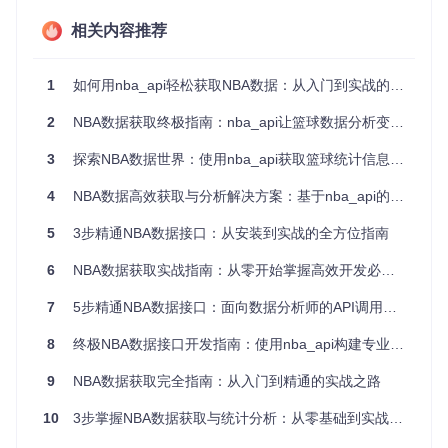
安装nba_api库
：如果还没有安装，可以通过pip命令快速
相关内容推荐
安装。
1
如何用nba_api轻松获取NBA数据：从入门到实战的完整指南
导入必要模块
：从nba_api的stats.static模块中导入player
s类，这是获取球员基础信息的入口。
2
NBA数据获取终极指南：nba_api让篮球数据分析变得简单
from
 nba_api.stats.static 
import
3
探索NBA数据世界：使用nba_api获取篮球统计信息完全指南
获取所有球员信息
：使用get_players()方法可以获取联盟
4
NBA数据高效获取与分析解决方案：基于nba_api的实战指南
中所有球员的基础信息列表。
# 获取所有球员基础信息
5
3步精通NBA数据接口：从安装到实战的全方位指南
print
(
f"NBA联盟共有 
{
len
(all_players)}
 名球员"
6
NBA数据获取实战指南：从零开始掌握高效开发必备工具
按条件查询特定球员
：nba_api提供了多种便捷的查询方
7
5步精通NBA数据接口：面向数据分析师的API调用完全指南
法，帮助你快速找到目标球员。
8
终极NBA数据接口开发指南：使用nba_api构建专业级篮球数据分析系统
# 按球员姓名查询（支持模糊匹配）
lebron = players.find_players_by_full_name(
'James'
)[
0
9
NBA数据获取完全指南：从入门到精通的实战之路
print
(
f"勒布朗·詹姆斯的ID是：
{lebron[
'id'
]}
"
)

10
3步掌握NBA数据获取与统计分析：从零基础到实战应用
# 按球员ID查询
curry_id = 
201939