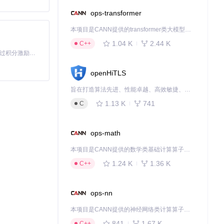
ops-transformer
本项目是CANN提供的transformer类大模型算子库，实现网络在NPU上加速计算。
1.04 K
2.44 K
C++
「源启盛夏」暑期校园开发者成长计划旨在激活校园开源力量，通过积分激励、认证扶持、资源倾斜等形式，引导高校组织和开发者完成「入驻 — 建项目 — 做贡献 — 获认证 — 得资源」的完整闭环。无论你是想带领社团入驻平台的组织者，还是希望用代码贡献证明自己的开发者，都能在这里找到属于你的成长路径。
openHiTLS
旨在打造算法先进、性能卓越、高效敏捷、安全可靠的密码套件，通过轻量级、可剪裁的软件技术架构满足各行业不同场景的多样化要求，让密码技术应用更简单，同时探索后量子等先进算法创新实践，构建密码前沿技术底座！
1.13 K
741
C
ops-math
本项目是CANN提供的数学类基础计算算子库，实现网络在NPU上加速计算。
1.24 K
1.36 K
C++
ops-nn
本项目是CANN提供的神经网络类计算算子库，实现网络在NPU上加速计算。
841
1.67 K
C++