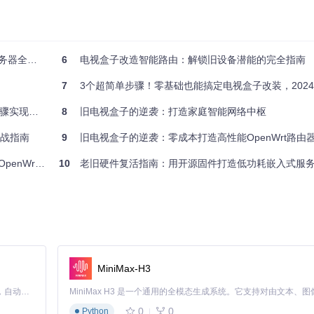
器全指南
6
电视盒子改造智能路由：解锁旧设备潜能的完全指南
7
3个超简单步骤！零基础也能搞定电视盒子改装，2024最新Armbi
设备重生
8
旧电视盒子的逆袭：打造家庭智能网络中枢
实战指南
9
旧电视盒子的逆袭：零成本打造高性能OpenWrt路由
Wrt系统
10
老旧硬件复活指南：用开源固件打造低功耗嵌入式服
MiniMax-H3
Claude Code 的开源替代方案。连接任意大模型，编辑代码，运行命令，自动验证 — 全自动执行。用 Rust 构建，极致性能。 ｜ An open-source alternative to Claude Code. Connect any LLM, edit code, run commands, and verify changes — autonomously. Built in Rust for speed. Get Started
0
0
Python