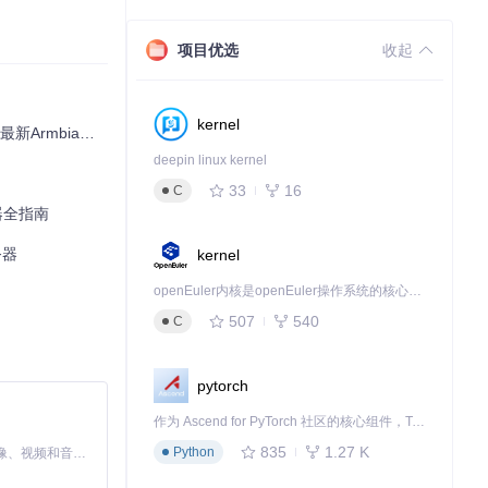
项目优选
收起
kernel
an系统安装指南
deepin linux kernel
33
16
C
器全指南
务器
kernel
openEuler内核是openEuler操作系统的核心，既是系统性能与稳定性的基石，也是连接处理器、设备与服务的桥梁。
507
540
C
pytorch
作为 Ascend for PyTorch 社区的核心组件，TorchNPU 是昇腾专为 PyTorch 打造的深度学习适配插件，使 PyTorch 框架能够直接调用昇腾 NPU，为开发者提供昇腾 AI 处理器的超强算力。
835
1.27 K
Python
MiniMax H3 是一个通用的全模态生成系统。它支持对由文本、图像、视频和音频组成的多模态上下文进行统一理解，并能生成分辨率高达 2K、时长可达 15 秒的带原生立体声音频的视频。得益于面向任务泛化的系统设计，H3 在预训练阶段就已具备广泛的多模态上下文理解与生成能力，能够出色地执行复杂的多模态指令。