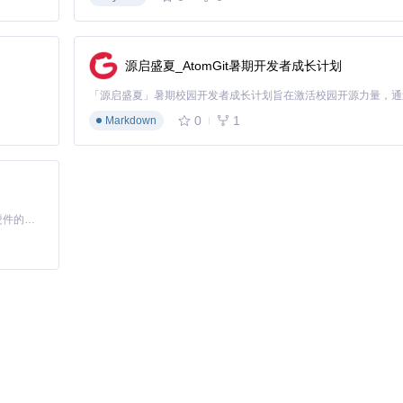
源启盛夏_AtomGit暑期开发者成长计划
0
1
Markdown
基于Python的Xiaozhi AI，适用于想要完整Xiaozhi体验而无需拥有专用硬件的用户。