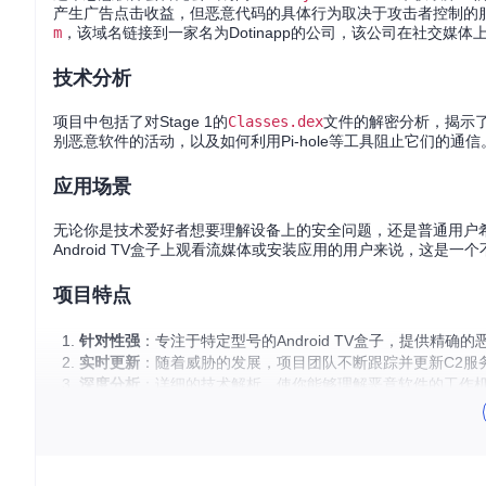
产生广告点击收益，但恶意代码的具体行为取决于攻击者控制的
m
，该域名链接到一家名为Dotinapp的公司，该公司在社交媒体
技术分析
项目中包括了对Stage 1的
Classes.dex
文件的解密分析，揭示
别恶意软件的活动，以及如何利用Pi-hole等工具阻止它们的通信
应用场景
无论你是技术爱好者想要理解设备上的安全问题，还是普通用户
Android TV盒子上观看流媒体或安装应用的用户来说，这是一
项目特点
针对性强
：专注于特定型号的Android TV盒子，提供精确
实时更新
：随着威胁的发展，项目团队不断跟踪并更新C2服
深度分析
：详细的技术解析，使你能够理解恶意软件的工作
实用工具
：提供iptables规则和Pi-hole配置示例，帮助阻
总的来说，【T95-H616-Malware】项目不仅是一个解
有者，或者对安全研究感兴趣，不妨立即加入社区，参与到这场