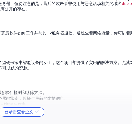
服务器。值得注意的是，背后的攻击者曾使用与恶意活动相关的域名
dsp.
上有公开的存在。
了恶意软件如何工作并与其C2服务器通信。通过查看网络流量，你可以看
。
希望确保家中智能设备的安全，这个项目都提供了实用的解决方案。尤其
个不可或缺的资源。
的恶意软件检测和移除方法。
务器的状态，以提供最新的防护信息。
机制和潜在危害。
止恶意软件的DNS查询。
登录后查看全文
决当前问题的工具集，也是学习设备安全和恶意软件分析的宝贵资源。如果你是受
对抗恶意软件的行动之中。