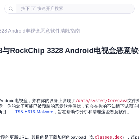
按下
快速开启搜索
/
p 3328 Android电视盒恶意软件清除指南
18与RockChip 3328 Android电视盒恶
8系列的Android电视盒，并在你的设备上发现了
/data/system/Corejava
文件
意：你的盒子可能已被预装的恶意软件侵扰，它会在你的不知情下试图连
项目——
T95-H616-Malware
，旨在帮助你分析和清理这些恶意软件。
段的更新URL。其目的是下载加密的payload（如
classes.dex
），该pa