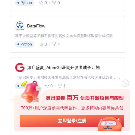
0
0
Python
数字系统同时提供比例数字（用于正文）和等宽数字（用于
表格）两种样式
DataFlow
图3：多语言字符的几何统一性展示，确保跨文化传播中的品
牌符号一致性
基于大模型算子和工作流的高效文本大模型训练数据合成框架
跨媒介渲染如何保持视觉稳定性？
0
4
Python
问题
：同一字体在不同媒介（屏幕/印刷）呈现效果差异显著。
解决方案
：实施"
媒介适配工程
"：
源启盛夏_AtomGit暑期开发者成长计划
屏幕版本：优化曲线端点处理，增强抗锯齿性能，文件采用
WOFF2格式（比TTF小40%）
「源启盛夏」暑期校园开发者成长计划旨在激活校园开源力量，通过积分激励、认证扶持、资源倾斜等形式，引导高校组织和开发者完成「入驻 — 建项目 — 做贡献 — 获认证 — 得资源」的完整闭环。无论你是想带领社团入驻平台的组织者，还是希望用代码贡献证明自己的开发者，都能在这里找到属于你的成长路径。
印刷版本：微调字间距（增加3%），优化油墨扩展补偿，
0
1
Markdown
提供OTF格式支持高级排版特性
移动版本：针对小尺寸渲染优化，强化竖笔末端处理，确保
24px以下字号清晰度
700万+用户深度参与代码创作，更多精彩内容等你共创
py-xiaozhi
三、商业验证：垂直行业的符号价值转化
基于Python的Xiaozhi AI，适用于想要完整Xiaozhi体验而无需拥有专用硬件的用户。
立即登录/注册
科技产品界面：如何通过字体构建专业信任？
0
1
Python
案例
：某智能手表OS界面改造