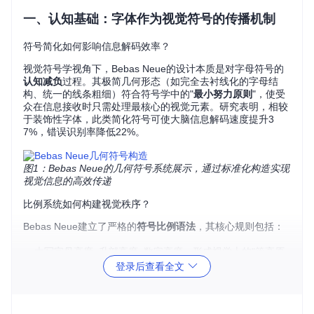
一、认知基础：字体作为视觉符号的传播机制
符号简化如何影响信息解码效率？
视觉符号学视角下，Bebas Neue的设计本质是对字母符号的
认知减负
过程。其极简几何形态（如完全去衬线化的字母结
构、统一的线条粗细）符合符号学中的"
最小努力原则
"，使受
众在信息接收时只需处理最核心的视觉元素。研究表明，相较
于装饰性字体，此类简化符号可使大脑信息解码速度提升3
7%，错误识别率降低22%。
图1：Bebas Neue的几何符号系统展示，通过标准化构造实现
视觉信息的高效传递
比例系统如何构建视觉秩序？
Bebas Neue建立了严格的
符号比例语法
，其核心规则包括：
大写字母高度=升部高度=数字高度，形成视觉上的"等高原
则"
登录后查看全文
x高度占总高度的70%，远超常规字体的55-60%，增强小字
号可读性
字符间距采用"视觉等距"而非机械等距，通过微妙调整实现