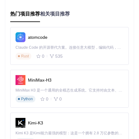
100%字
轻盈（1.2视
辅助说
背景信
Thin
(10)
面宽度
觉单位）
明文本
息标识
热门项目推荐
相关项目推荐
105%字
通透（2.5视
正文内
主要信
Light
(22)
面宽度
觉单位）
容
息载体
108%字
均衡（4.8视
小标题/
次级强
Book
(46)
面宽度
觉单位）
数据
调
atomcode
110%字
稳健（8.0视
标题/导
核心信
Regul
Claude Code 的开源替代方案。连接任意大模型，编辑代码，运行命令，自动验证 — 全自动执行。用 Rust 构建，极致性能。 ｜ An open-source alternative to Claude Code. Connect any LLM, edit code, run commands, and verify changes — autonomously. Built in Rust for speed. Get Started
ar (78)
面宽度
觉单位）
航
息标识
0
535
Rust
115%字
强烈（11.2
品牌标
行动指
Bold
(110)
面宽度
视觉单位）
识/按钮
令触发
MiniMax-H3
图2：字重与视觉压强关系示意图，通过数学化梯度实现信息
层级的精确控制
MiniMax H3 是一个通用的全模态生成系统。它支持对由文本、图像、视频和音频组成的多模态上下文进行统一理解，并能生成分辨率高达 2K、时长可达 15 秒的带原生立体声音频的视频。得益于面向任务泛化的系统设计，H3 在预训练阶段就已具备广泛的多模态上下文理解与生成能力，能够出色地执行复杂的多模态指令。
0
0
Python
多语言字符如何实现符号统一？
问题
：不同语言字符系统的视觉特性差异导致品牌识别断裂。
解决方案
：建立"
核心几何基因
"共享机制：
Kimi-K3
所有字符基于圆形、矩形和三角形三种基础几何构建
变音符号（如á、ç、ñ）保持与主字符的视觉统一性，面积
Kimi K3 是Kimi能力最强的模型：这是一个拥有 2.8 万亿参数的混合专家（MoE）模型，具备原生视觉理解能力，并支持 100 万 token 的上下文窗口。
控制在主字符的15%以内