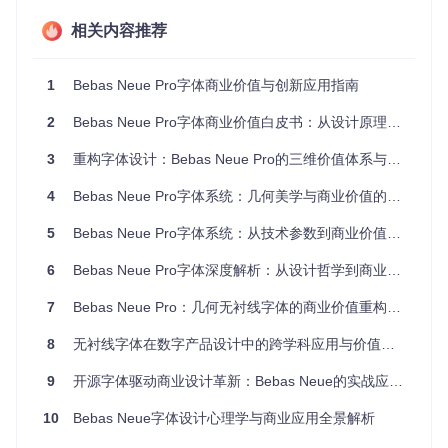
视觉平衡
相关内容推荐
这种比例系统暗合符号学中的"
组合规则
"，使字符组合时能自
然形成有节奏的视觉韵律，减少认知负荷。
1
Bebas Neue Pro字体商业价值与创新应用指南
无衬线设计如何重构现代视觉语境？
2
Bebas Neue Pro字体商业价值白皮书：从设计原理到行业落地的战略指南
在数字媒介主导的后现代语境中，Bebas Neue的无衬线设计
实质是对
传统书写符号的去语境化
。它剥离了衬线所承载的历
3
重构字体设计：Bebas Neue Pro的三维价值体系与商业创新实践
史文化符号（如罗马碑刻的书法痕迹），代之以普适性的几何
符号，这种"去历史化"特征使其成为全球化传播的理想视觉载
4
Bebas Neue Pro字体系统：几何美学与商业价值的共生架构
体。神经科学研究显示，无衬线字体在电子屏幕上可使眼动轨
迹更平滑，注视点减少15%。
5
Bebas Neue Pro字体系统：从技术参数到商业价值的转化引擎
二、技术解析：字体工程的问题解决框架
6
Bebas Neue Pro字体深度解析：从设计哲学到商业价值转化
如何通过字重梯度实现信息层级化？
7
Bebas Neue Pro：几何无衬线字体的商业价值重构与技术创新
问题
：单一字重无法满足复杂信息架构的层级表达需求。
8
无衬线字体在数字产品设计中的跨学科应用与价值评估
解决方案
：构建5级字重梯度系统，形成可精确调控的视觉权
重：
9
开源字体驱动商业设计革新：Bebas Neue的实战应用指南
字重级
数值指
适用场
认知功
视觉压强
10
Bebas Neue字体设计心理学与商业应用全景解析
别
标
景
能