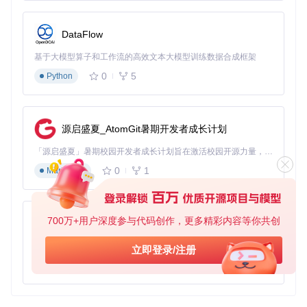
DataFlow
基于大模型算子和工作流的高效文本大模型训练数据合成框架
0
5
Python
源启盛夏_AtomGit暑期开发者成长计划
「源启盛夏」暑期校园开发者成长计划旨在激活校园开源力量，通过积分激励、认证扶持、资源倾斜等形式，引导高校组织和开发者完成「入驻 — 建项目 — 做贡献 — 获认证 — 得资源」的完整闭环。无论你是想带领社团入驻平台的组织者，还是希望用代码贡献证明自己的开发者，都能在这里找到属于你的成长路径。
0
1
Markdown
700万+用户深度参与代码创作，更多精彩内容等你共创
py-xiaozhi
基于Python的Xiaozhi AI，适用于想要完整Xiaozhi体验而无需拥有专用硬件的用户。
立即登录/注册
0
1
Python