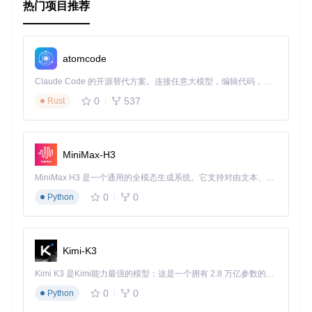
热门项目推荐
atomcode
Claude Code 的开源替代方案。连接任意大模型，编辑代码，运行命令，自动验证 — 全自动执行。用 Rust 构建，极致性能。 ｜ An open-source alternative to Claude Code. Connect any LLM, edit code, run commands, and verify changes — autonomously. Built in Rust for speed. Get Started
0
537
Rust
MiniMax-H3
MiniMax H3 是一个通用的全模态生成系统。它支持对由文本、图像、视频和音频组成的多模态上下文进行统一理解，并能生成分辨率高达 2K、时长可达 15 秒的带原生立体声音频的视频。得益于面向任务泛化的系统设计，H3 在预训练阶段就已具备广泛的多模态上下文理解与生成能力，能够出色地执行复杂的多模态指令。
0
0
Python
Kimi-K3
Kimi K3 是Kimi能力最强的模型：这是一个拥有 2.8 万亿参数的混合专家（MoE）模型，具备原生视觉理解能力，并支持 100 万 token 的上下文窗口。
0
0
Python