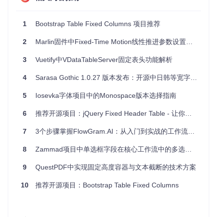
程环境中安心使用。
友好的API
: 使用NaN进行错误处理，使链式运算更加流
畅。
1
Bootstrap Table Fixed Columns 项目推荐
序列化支持
: 内置二进制和JSON序列化功能，便于数据存
储和传输。
2
Marlin固件中Fixed-Time Motion线性推进参数设置问题解析
SQL驱动兼容性
: 提供了
decomposer.Decimal
实现，支
持数据库驱动，并可以通过指定构建标志启用
sql.Scanne
3
Vuetify中VDataTableServer固定表头功能解析
r
和
driver.Valuer
功能。
4
Sarasa Gothic 1.0.27 版本发布：开源中日韩等宽字体家族新升级
根据提供的基准测试结果，Fixed 在多种基础算术运算上都展
现出了显著的性能优势。无论是在简单的加减乘除，还是在比
5
Iosevka字体项目中的Monospace版本选择指南
较和转换字符串的操作中，Fixed 都能保持极低的延迟和零分
配的特性。
6
推荐开源项目：jQuery Fixed Header Table - 让你的表格头始终可见！
总的来说，如果您正在寻找一个既能保证精度又具备高性能的
7
3个步骤掌握FlowGram.AI：从入门到实战的工作流开发指南
数字处理库，Fixed 绝对值得您的关注和尝试。现在就加入这
个项目，享受高效编程带来的乐趣吧！
8
Zammad项目中单选框字段在核心工作流中的多选问题分析
9
QuestPDF中实现固定高度容器与文本截断的技术方案
10
推荐开源项目：Bootstrap Table Fixed Columns