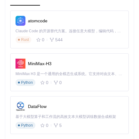
const
App
 = (
) => {

return
 (

<
SWParallaxScrollView
backgroundColor
=
"blue"
atomcode
contentBackgroundColor
=
"pink"
parallaxHeaderHeight
=
{300}
Claude Code 的开源替代方案。连接任意大模型，编辑代码，运行命令，自动验证 — 全自动执行。用 Rust 构建，极致性能。 ｜ An open-source alternative to Claude Code. Connect any LLM, edit code, run commands, and verify changes — autonomously. Built in Rust for speed. Get Started
renderForeground
=
{()
 =>
 (

0
544
Rust
<
View
style
=
{styles.foreground}
>
<
Text
>
Hello World
</
Text
>
</
View
>
      )}

    >

MiniMax-H3
<
View
style
=
{styles.content}
>
<
Text
>
Scroll me
</
Text
>
MiniMax H3 是一个通用的全模态生成系统。它支持对由文本、图像、视频和音频组成的多模态上下文进行统一理解，并能生成分辨率高达 2K、时长可达 15 秒的带原生立体声音频的视频。得益于面向任务泛化的系统设计，H3 在预训练阶段就已具备广泛的多模态上下文理解与生成能力，能够出色地执行复杂的多模态指令。
</
View
>
0
0
Python
</
SWParallaxScrollView
>
  );

};

DataFlow
const
 styles = 
StyleSheet
.
create
({

foreground
: {

基于大模型算子和工作流的高效文本大模型训练数据合成框架
height
: 
300
,

flex
: 
1
,

0
5
Python
alignItems
: 
'center'
,

justifyContent
: 
'center'
,
