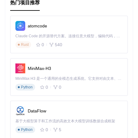
热门项目推荐
  spec.version      = 
'1.0.0'
  spec.license      = { 
:type
 => 
'BSD-3-Clause'
 }

  spec.homepage     = 
'https://github.com/flyingdolphinst
  spec.authors      = { 
'Gianluca Bertani'
 => 
'gianluca@f
  spec.summary      = 
'A small Objective-C library for ZI
atomcode
  spec.source       = { 
:git
 => 
'https://github.com/flyin
Claude Code 的开源替代方案。连接任意大模型，编辑代码，运行命令，自动验证 — 全自动执行。用 Rust 构建，极致性能。 ｜ An open-source alternative to Claude Code. Connect any LLM, edit code, run commands, and verify changes — autonomously. Built in Rust for speed. Get Started
  spec.source_files = 
'Objective-Zip/**/*.{h,m}'
  spec.requires_arc = 
true
0
540
Rust
  spec.ios.deployment_target = 
'8.0'
  spec.osx.deployment_target = 
'10.10'
end
Objective-Zip.xcodeproj:
MiniMax-H3
这个文件是 Xcode 项目文件，包含了项目的所有配置信息，
MiniMax H3 是一个通用的全模态生成系统。它支持对由文本、图像、视频和音频组成的多模态上下文进行统一理解，并能生成分辨率高达 2K、时长可达 15 秒的带原生立体声音频的视频。得益于面向任务泛化的系统设计，H3 在预训练阶段就已具备广泛的多模态上下文理解与生成能力，能够出色地执行复杂的多模态指令。
包括编译设置、依赖项、构建目标等。通过打开这个文件，开
0
0
Python
发者可以在 Xcode 中进行开发和测试。
以上是 Objective-Zip 项目的目录结构、启动文件和配置文件
的介绍。希望这些信息能帮助你更好地理解和使用 Objective-
Zip 库。
DataFlow
基于大模型算子和工作流的高效文本大模型训练数据合成框架
0
5
Python