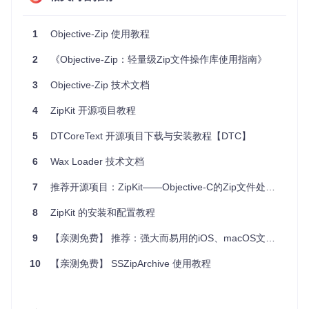
Objective-Zip 项目的启动文件是
Objective-Zip/OZZipFil
e.h
。这个文件是 Objective-Zip 库的主要入口点，提供了创
建、打开和操作 ZIP 文件的接口。
1
Objective-Zip 使用教程
主要类和接口：
2
《Objective-Zip：轻量级Zip文件操作库使用指南》
OZZipFile
: 主要类，用于管理 ZIP 文件的创建、打开和操
作。
3
Objective-Zip 技术文档
OZZipFileMode
: 枚举类型，定义了 ZIP 文件的操作模式
（创建、追加、解压缩）。
4
ZipKit 开源项目教程
OZZipArchive
: 类，用于管理 ZIP 文件中的条目（文件和
目录）。
5
DTCoreText 开源项目下载与安装教程【DTC】
3. 项目的配置文件介绍
6
Wax Loader 技术文档
7
推荐开源项目：ZipKit——Objective-C的Zip文件处理框架
Objective-Zip 项目的配置文件主要是
objective-zip.pods
pec
和
Objective-Zip.xcodeproj
。
8
ZipKit 的安装和配置教程
objective-zip.podspec:
9
【亲测免费】 推荐：强大而易用的iOS、macOS文件压缩库——SSZipArchive
这个文件用于通过 CocoaPods 集成 Objective-Zip 库。文件
内容如下：
10
【亲测免费】 SSZipArchive 使用教程
Pod::Spec
.new 
do
 |
spec
|

  spec.name         = 
'objective-zip'