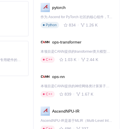
pytorch
作为 Ascend for PyTorch 社区的核心组件，TorchNPU 是昇腾专为 PyTorch 打造的深度学习适配插件，使 PyTorch 框架能够直接调用昇腾 NPU，为开发者提供昇腾 AI 处理器的超强算力。
834
1.26 K
Python
ops-transformer
本项目是CANN提供的transformer类大模型算子库，实现网络在NPU上加速计算。
1.03 K
2.44 K
C++
基于Python的Xiaozhi AI，适用于想要完整Xiaozhi体验而无需拥有专用硬件的用户。
ops-nn
本项目是CANN提供的神经网络类计算算子库，实现网络在NPU上加速计算。
839
1.67 K
C++
AscendNPU-IR
AscendNPU-IR是基于MLIR（Multi-Level Intermediate Representation）构建的，面向昇腾亲和算子编译时使用的中间表示，提供昇腾完备表达能力，通过编译优化提升昇腾AI处理器计算效率，支持通过生态框架使能昇腾AI处理器与深度调优
496
337
C++