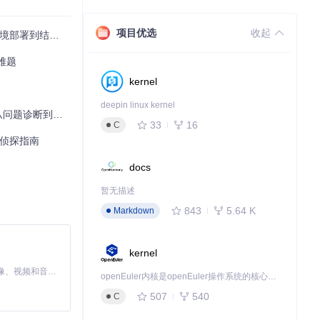
项目优选
收起
署到结果解析
提供一套经过验
难题
kernel
deepin linux kernel
诊断到环境优化
33
16
C
术侦探指南
docs
暂无描述
843
5.64 K
Markdown
kernel
MiniMax H3 是一个通用的全模态生成系统。它支持对由文本、图像、视频和音频组成的多模态上下文进行统一理解，并能生成分辨率高达 2K、时长可达 15 秒的带原生立体声音频的视频。得益于面向任务泛化的系统设计，H3 在预训练阶段就已具备广泛的多模态上下文理解与生成能力，能够出色地执行复杂的多模态指令。
openEuler内核是openEuler操作系统的核心，既是系统性能与稳定性的基石，也是连接处理器、设备与服务的桥梁。
507
540
C