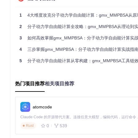
[2]环境搭建：如何避免常见的配置陷阱？
1
4大维度攻克分子动力学自由能计算：gmx_MMPBSA从原理到实战
为什么环境配置总是成为使用gmx_MMPBSA的第一道障碍
证的环境搭建流程，帮助您避开这些陷阱。
2
分子动力学自由能计算全攻略：gmx_MMPBSA从理论到实践的
2.1 系统兼容性检查
3
如何高效掌握gmx_MMPBSA：分子动力学自由能计算实
在开始安装前，请运行以下命令检查系统是否满足基本要求：
4
三步掌握gmx_MMPBSA：分子动力学自由能计算实战指
「bash system_check.sh」
5
分子动力学自由能计算从零构建：gmx_MMPBSA工具链效能
#!/bin/bash
# 系统兼容性检测脚本
check_dependency
() {

if
 ! 
command
 -v 
$1
 &> /dev/null; 
then
热门项目推荐
相关项目推荐
echo
"❌ 缺少依赖: 
$1
"
return
 1

else
echo
"✅ 已安装: 
$1
"
atomcode
return
 0

fi
}

0
539
Rust
echo
"=== 系统兼容性检查 ==="