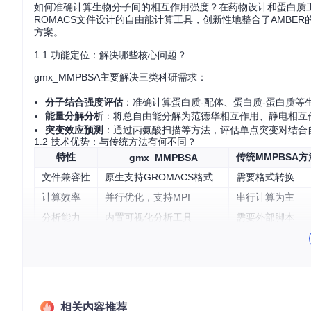
如何准确计算生物分子间的相互作用强度？在药物设计和蛋白质工
ROMACS文件设计的自由能计算工具，创新性地整合了AMBER的
方案。
1.1 功能定位：解决哪些核心问题？
gmx_MMPBSA主要解决三类科研需求：
分子结合强度评估
：准确计算蛋白质-配体、蛋白质-蛋白质等
能量分解分析
：将总自由能分解为范德华相互作用、静电相互
突变效应预测
：通过丙氨酸扫描等方法，评估单点突变对结合
1.2 技术优势：与传统方法有何不同？
特性
传统MMPBSA方
gmx_MMPBSA
文件兼容性
原生支持GROMACS格式
需要格式转换
计算效率
并行优化，支持MPI
串行计算为主
分析能力
内置可视化分析工具
需要外部脚本
能量模型
支持GB/PB多种溶剂化模型
模型选择有限
图1：gmx_MMPBSA采用的分子结合自由能计算循环示意图
相关内容推荐