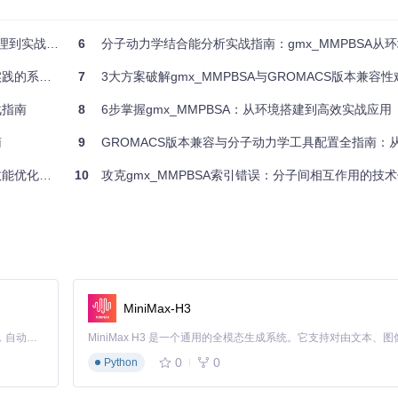
的完整指南
6
分子动力学结合能分析实战指南：gmx_MMPBSA从环境部
？系统依赖冲突、版本不兼容和环境变量设置错误是最常见的问题。本章节将
系统解析
7
3大方案破解gmx_MMPBSA与GROMACS版本兼容性
战指南
8
6步掌握gmx_MMPBSA：从环境搭建到高效实战应用
南
9
GROMACS版本兼容与分子动力学工具配置全指南：从问题
优化指南
10
攻克gmx_MMPBSA索引错误：分子间相互作用的技
MiniMax-H3
Claude Code 的开源替代方案。连接任意大模型，编辑代码，运行命令，自动验证 — 全自动执行。用 Rust 构建，极致性能。 ｜ An open-source alternative to Claude Code. Connect any LLM, edit code, run commands, and verify changes — autonomously. Built in Rust for speed. Get Started
0
0
Python