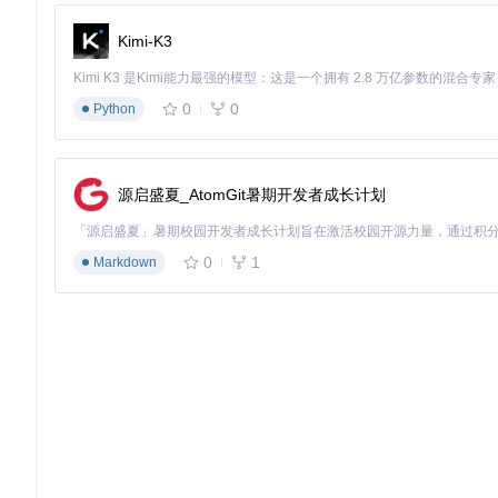
check_dependency 
"python3"
check_dependency 
"gcc"
Kimi-K3
check_dependency 
"git"
check_dependency 
"curl"
echo
 -e 
"\n=== 系统资源检查 ==="
0
0
Python
free -h | awk 
'/Mem:/ {print "内存: " $2 " (推荐至少16GB)
df
 -h . | awk 
'/\// {print "磁盘空间: " $4 " (推荐至少20GB
⚠️ 风险提示：Python版本必须严格控制在3.8-3.11之间，
源启盛夏_AtomGit暑期开发者成长计划
2.2 环境配置分步指南
2.2.1 Miniconda安装与环境创建
0
1
Markdown
「bash conda_setup.sh」
# 下载并安装Miniconda
curl -O https://repo.anaconda.com/miniconda/Miniconda3-l
bash Miniconda3-latest-Linux-x86_64.sh -b -p 
$HOME
source
$HOME
/miniconda/bin/activate

# 创建专用环境
conda create -n gmxMMPBSA python=3.10.12 -y
