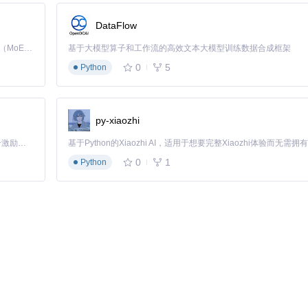
DataFlow
Kimi K3 是Kimi能力最强的模型：这是一个拥有 2.8 万亿参数的混合专家（MoE）模型，具备原生视觉理解能力，并支持 100 万 token 的上下文窗口。
基于大模型算子和工作流的高效文本大模型训练数据合成框架
0
5
Python
"}'
)"}'
过高版本会导致部分依赖包不兼容
py-xiaozhi
「源启盛夏」暑期校园开发者成长计划旨在激活校园开源力量，通过积分激励、认证扶持、资源倾斜等形式，引导高校组织和开发者完成「入驻 — 建项目 — 做贡献 — 获认证 — 得资源」的完整闭环。无论你是想带领社团入驻平台的组织者，还是希望用代码贡献证明自己的开发者，都能在这里找到属于你的成长路径。
0
1
Python
atest-Linux-x86_64.sh
