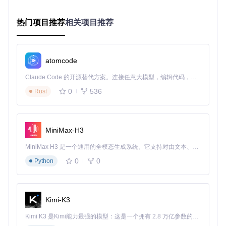
DeepSeek-R1模型需要特定的运行环境。由于Hugging Face
Transformers尚未直接支持，建议参考
DeepSeek-V3
仓库获
热门项目推荐
相关项目推荐
取更多本地运行信息。
使用蒸馏模型的快速部署
对于大多数用户，我们建议使用蒸馏模型，它们更容易部署且
atomcode
性能依然出色。以下是使用vLLM部署32B蒸馏模型的步骤：
Claude Code 的开源替代方案。连接任意大模型，编辑代码，运行命令，自动验证 — 全自动执行。用 Rust 构建，极致性能。 ｜ An open-source alternative to Claude Code. Connect any LLM, edit code, run commands, and verify changes — autonomously. Built in Rust for speed. Get Started
# 安装vLLM
0
536
Rust
pip install vllm

# 启动DeepSeek-R1-Distill-Qwen-32B服务
vllm serve deepseek-ai/DeepSeek-R1-Distill-Qwen-32B \

MiniMax-H3
  --tensor-parallel-size 2 \

  --max-model-len 32768 \

MiniMax H3 是一个通用的全模态生成系统。它支持对由文本、图像、视频和音频组成的多模态上下文进行统一理解，并能生成分辨率高达 2K、时长可达 15 秒的带原生立体声音频的视频。得益于面向任务泛化的系统设计，H3 在预训练阶段就已具备广泛的多模态上下文理解与生成能力，能够出色地执行复杂的多模态指令。
0
0
Python
或者使用SGLang进行部署：
Kimi-K3
python3 -m sglang.launch_server \

  --model deepseek-ai/DeepSeek-R1-Distill-Qwen-32B \

Kimi K3 是Kimi能力最强的模型：这是一个拥有 2.8 万亿参数的混合专家（MoE）模型，具备原生视觉理解能力，并支持 100 万 token 的上下文窗口。
  --trust-remote-code \
