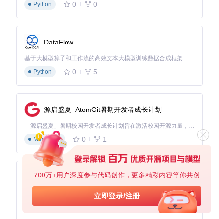
0
0
Python
配置优化建议
为了获得最佳性能，请遵循以下配置建议：
DataFlow
温度设置
：将温度控制在0.5-0.7范围内，推荐使用0.6。
这可以避免模型产生无休止的重复或不连贯的输出。
基于大模型算子和工作流的高效文本大模型训练数据合成框架
0
5
Python
提示工程
：避免添加系统提示，所有指令都应包含在用户
提示中。对于数学问题，建议在提示中加入："请逐步推
理，并将最终答案放在\boxed{}中。"
源启盛夏_AtomGit暑期开发者成长计划
推理模式强制
：为了确保模型进行充分的推理，建议强制
模型在每个输出的开头以"<think>\n"开始响应。这可以通
「源启盛夏」暑期校园开发者成长计划旨在激活校园开源力量，通过积分激励、认证扶持、资源倾斜等形式，引导高校组织和开发者完成「入驻 — 建项目 — 做贡献 — 获认证 — 得资源」的完整闭环。无论你是想带领社团入驻平台的组织者，还是希望用代码贡献证明自己的开发者，都能在这里找到属于你的成长路径。
过在生成配置中添加相应约束来实现。
0
1
Markdown
模型配置详解
DeepSeek-R1的配置文件
config.json
包含了模型的关键参数：
700万+用户深度参与代码创作，更多精彩内容等你共创
py-xiaozhi
hidden_size
: 7168 - 隐藏层维度
num_hidden_layers
: 61 - Transformer解码器层数
基于Python的Xiaozhi AI，适用于想要完整Xiaozhi体验而无需拥有专用硬件的用户。
立即登录/注册
num_experts_per_tok
: 8 - 每个token选择的专家数量
0
1
Python
n_routed_experts
: 256 - 路由专家数量