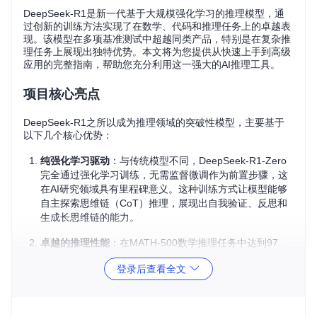
DeepSeek-R1是新一代基于大规模强化学习的推理模型，通
过创新的训练方法实现了在数学、代码和推理任务上的卓越表
现。该模型在多项基准测试中超越同类产品，特别是在复杂推
理任务上展现出独特优势。本文将为您提供从快速上手到高级
应用的完整指南，帮助您充分利用这一强大的AI推理工具。
项目核心亮点
DeepSeek-R1之所以成为推理领域的突破性模型，主要基于
以下几个核心优势：
纯强化学习驱动
：与传统模型不同，DeepSeek-R1-Zero
完全通过强化学习训练，无需监督微调作为前置步骤，这
在AI研究领域具有里程碑意义。这种训练方式让模型能够
自主探索思维链（CoT）推理，展现出自我验证、反思和
生成长思维链的能力。
卓越的推理性能
：在MATH-500数学推理任务中达到97.
3%的准确率，在Codeforces代码生成任务中达到96.3%的
登录后查看全文
百分位数，这些成绩表明DeepSeek-R1在复杂推理任务上
具有显著优势。
混合专家架构
：采用671B总参数、37B激活参数的MoE架