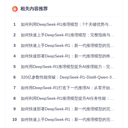
构，既保证了强大的推理能力，又保持了相对高效的推理
相关内容推荐
速度。这种设计让模型在处理复杂任务时能够动态选择最
合适的专家网络。
1
如何利用DeepSeek-R1推理模型：7个关键优势与实战指南
开源蒸馏模型
：除了主模型外，还提供了从1.5B到70B的
多个蒸馏版本，基于Qwen和Llama系列基础模型，让研究
2
如何快速上手DeepSeek-R1推理模型：完整指南与实战技巧
者和开发者能够根据自身需求选择合适的模型规模。
3
如何快速上手DeepSeek-R1：新一代推理模型的完整实战指南
广泛的基准测试覆盖
：在AIME 2024、GPQA Diamond、
MMLU、SWE-bench等多个专业基准测试中表现优异，证
4
如何快速部署DeepSeek-R1：新一代推理模型的终极实战指南
明了其在多个领域的通用推理能力。
5
如何用DeepSeek-R1推理模型提升AI推理能力：完整指南
6
320亿参数性能突破：DeepSeek-R1-Distill-Qwen-32B重新定义开源大模型技术边界
快速上手指南
7
如何用DeepSeek-R1打造下一代推理AI：从零开始的完整指南
环境准备与模型下载
8
如何利用DeepSeek-R1推理模型提升AI任务性能：完整实践指南
首先克隆DeepSeek-R1仓库并准备运行环境：
9
如何快速部署DeepSeek-R1：新一代推理模型的完整实战指南
git 
clone
cd
10
如何快速上手DeepSeek-R1：新一代推理模型的完整使用指南