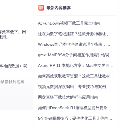
最新内容推荐
AcFunDown视频下载工具完全指南
库效率低下。网
还在为数字笔记抓狂？这款开源神器让手写批注效率提升300%
使用。
Windows笔记本电池健康管理全指南：从根源解决电池损耗问题
gmx_MMPBSA分子间相互作用索引错误的深度诊断与解决
Axure RP 11 本地化方案：Mac中文界面优化与原型设计工具汉化全指南
户本地的数据）就
如何高效获取教育资源？这款工具让教材下载效率提升80%
能够接触到包裹
视频元数据深度编辑：专业技巧与案例
网盘直链下载技术解析与应用指南
的包裹，极大提高
如何用DeepSeek-R1推理模型提升复杂任务解决能力：完整指南
5个突破瓶颈技巧：硬件优化工具让你的电脑性能提升30%
。这一过程可以类
大幅减小文件体