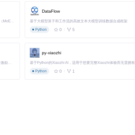
DataFlow
Kimi K3 是Kimi能力最强的模型：这是一个拥有 2.8 万亿参数的混合专家（MoE）模型，具备原生视觉理解能力，并支持 100 万 token 的上下文窗口。
基于大模型算子和工作流的高效文本大模型训练数据合成框架
0
5
Python
py-xiaozhi
「源启盛夏」暑期校园开发者成长计划旨在激活校园开源力量，通过积分激励、认证扶持、资源倾斜等形式，引导高校组织和开发者完成「入驻 — 建项目 — 做贡献 — 获认证 — 得资源」的完整闭环。无论你是想带领社团入驻平台的组织者，还是希望用代码贡献证明自己的开发者，都能在这里找到属于你的成长路径。
0
1
Python
ie"
中