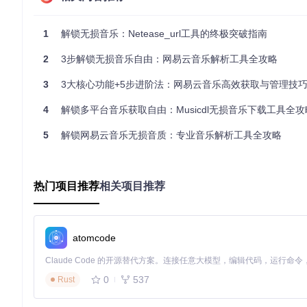
积。与MP3等有损压缩格式不同，FLAC格式的音频文件能够
1
解锁无损音乐：Netease_url工具的终极突破指南
零基础实操指南：3步开启无损音乐之旅
2
3步解锁无损音乐自由：网易云音乐解析工具全攻略
基础版（3分钟上手）
3
3大核心功能+5步进阶法：网易云音乐高效获取与管理技
环境准备
4
解锁多平台音乐获取自由：Musicdl无损音乐下载工具全攻
# 克隆项目代码库
git 
clone
5
解锁网易云音乐无损音质：专业音乐解析工具全攻略
cd
 Netease_url

# 安装依赖
热门项目推荐
相关项目推荐
Cookie配置
⚠️
关键步骤
：在项目根目录的
cookie.txt
文件中填入网易云
atomcode
启动服务
0
537
Rust
python main.py  
# 启动后访问 http://localhost:5000
进阶版（详细步骤）