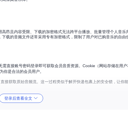
用高昂且内容受限、下载的加密格式无法跨平台播放、批量管理个人音乐
，下载的音频文件还常采用专有加密格式，限制了用户对已购音乐的自由
需直接账号密码登录即可获取会员音质资源。Cookie（网站存储在用
以为你是合法的会员用户。
算法，直接获取原始音频流。这一过程类似于解开快递包裹上的安全锁，让你
载，下载速度比传统单线程提升3-5倍。就像同时派多个快递员去取不同
登录后查看全文
流无损音频格式，其核心优势在于能够在减少50%存储空间的同时完整保留原始音频信息
保存，FLAC通过预测编码和残差编码算法，在不损失任何细节的前提下