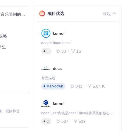
。
项目优选
收起
制的技术探索
kernel
攻略
deepin linux kernel
新生
33
16
C
docs
暂无描述
843
5.64 K
Markdown
kernel
MiniMax H3 是一个通用的全模态生成系统。它支持对由文本、图像、视频和音频组成的多模态上下文进行统一理解，并能生成分辨率高达 2K、时长可达 15 秒的带原生立体声音频的视频。得益于面向任务泛化的系统设计，H3 在预训练阶段就已具备广泛的多模态上下文理解与生成能力，能够出色地执行复杂的多模态指令。
openEuler内核是openEuler操作系统的核心，既是系统性能与稳定性的基石，也是连接处理器、设备与服务的桥梁。
507
539
C