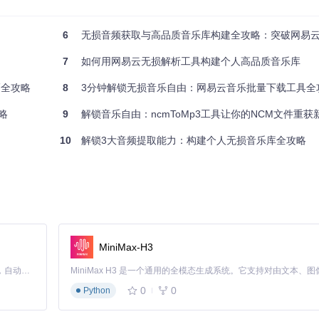
完整还原录音室母带的所有声音细节，包括乐器的泛音、人声的细微气息等
6
无损音频获取与高品质音乐库构建全攻略：突破网易云音乐限
7
如何用网易云无损解析工具构建个人高品质音乐库
巧全攻略
8
3分钟解锁无损音乐自由：网易云音乐批量下载工具全
略
9
解锁音乐自由：ncmToMp3工具让你的NCM文件重获
10
解锁3大音频提取能力：构建个人无损音乐库全攻略
音乐会员Cookie（获取方法见进阶版）
MiniMax-H3
Claude Code 的开源替代方案。连接任意大模型，编辑代码，运行命令，自动验证 — 全自动执行。用 Rust 构建，极致性能。 ｜ An open-source alternative to Claude Code. Connect any LLM, edit code, run commands, and verify changes — autonomously. Built in Rust for speed. Get Started
0
0
Python