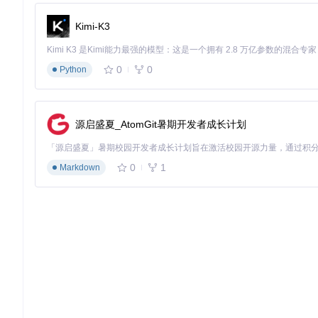
1. 环境配置（预计5分钟）
Kimi-K3
确保系统已安装Python 3.7+环境：
# 检查Python版本
0
0
Python
python --version

# 安装依赖（国内用户可使用豆瓣源加速）
源启盛夏_AtomGit暑期开发者成长计划
2. Cookie获取与配置（预计3分钟）
💡
高效获取技巧
：
0
1
Markdown
使用Chrome浏览器登录网易云音乐网页版（需会员账号）
按F12打开开发者工具，切换到"Network"标签
刷新页面，点击任意请求，在"Request Headers"中找到"Cook
复制完整Cookie值，粘贴到项目根目录的
cookie.txt
文件
# cookie.txt文件示例（替换为你的Cookie）

3. 服务启动与验证（预计2分钟）
# 启动服务
python main.py
