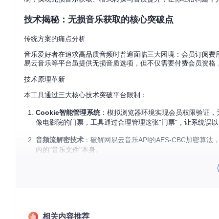
技术揭秘：无损音乐获取的核心突破点
传统方案的痛点分析
音乐爱好者在追求高品质音频时普遍面临三大困境：会员订阅费
易云音乐等平台虽提供无损音质选项，但不仅需要付费会员资格
技术原理革新
本工具通过三大核心技术突破平台限制：
Cookie智能管理系统
：模拟浏览器环境实现会员权限验证，无
像电影院的门票，工具通过合理管理这张"门票"，让系统误
音频流解密技术
：破解网易云音乐API的AES-CBC加密
内的"音乐文件"本身。
多线程下载引擎
：采用异步并发技术，支持歌单/专辑批量下
了效率。
FLAC压缩技术解析
FLAC（Free Lossless Audio Codec）作为主
相关内容推荐
比为
图书馆的书籍缩微技术
：就像图书馆将大型画册缩微成胶片