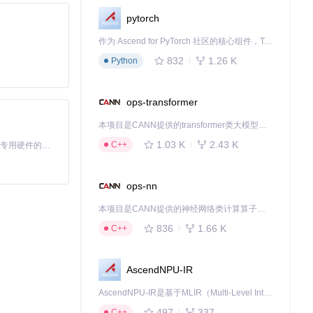
pytorch
作为 Ascend for PyTorch 社区的核心组件，TorchNPU 是昇腾专为 PyTorch 打造的深度学习适配插件，使 PyTorch 框架能够直接调用昇腾 NPU，为开发者提供昇腾 AI 处理器的超强算力。
832
1.26 K
Python
ops-transformer
本项目是CANN提供的transformer类大模型算子库，实现网络在NPU上加速计算。
1.03 K
2.43 K
C++
基于Python的Xiaozhi AI，适用于想要完整Xiaozhi体验而无需拥有专用硬件的用户。
ops-nn
本项目是CANN提供的神经网络类计算算子库，实现网络在NPU上加速计算。
836
1.66 K
C++
AscendNPU-IR
AscendNPU-IR是基于MLIR（Multi-Level Intermediate Representation）构建的，面向昇腾亲和算子编译时使用的中间表示，提供昇腾完备表达能力，通过编译优化提升昇腾AI处理器计算效率，支持通过生态框架使能昇腾AI处理器与深度调优
497
337
C++