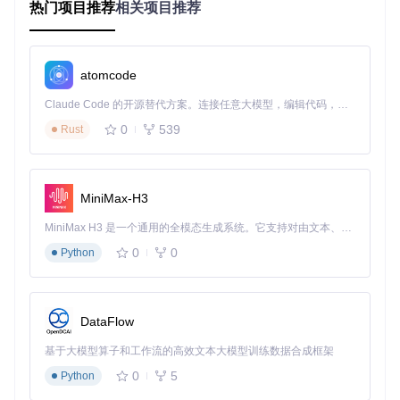
热门项目推荐
相关项目推荐
# 创建虚拟环境
python -m venv myenv

# 激活环境（Linux/macOS）
atomcode
source
 myenv/bin/activate

Claude Code 的开源替代方案。连接任意大模型，编辑代码，运行命令，自动验证 — 全自动执行。用 Rust 构建，极致性能。 ｜ An open-source alternative to Claude Code. Connect any LLM, edit code, run commands, and verify changes — autonomously. Built in Rust for speed. Get Started
# Windows系统请使用
# myenv\Scripts\activate
0
539
Rust
# 安装依赖包
📌 步骤2：系统初始化
MiniMax-H3
首次运行程序将自动创建标准化目录结构，用于数据存储和配
MiniMax H3 是一个通用的全模态生成系统。它支持对由文本、图像、视频和音频组成的多模态上下文进行统一理解，并能生成分辨率高达 2K、时长可达 15 秒的带原生立体声音频的视频。得益于面向任务泛化的系统设计，H3 在预训练阶段就已具备广泛的多模态上下文理解与生成能力，能够出色地执行复杂的多模态指令。
置管理：
0
0
Python
# 启动初始化流程
DataFlow
系统将生成以下目录结构：
基于大模型算子和工作流的高效文本大模型训练数据合成框架
目录路径
功能说明
0
5
Python