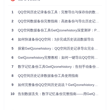
理位置、图片资源及互动数据（评论、点赞）等元信息，
实现社交数据的全息保存。
1
QQ空间历史记录备份工具：完整导出与保存你的数字记忆
工具主要功能模块包括：
2
QQ空间数据备份完整指南：高效备份与导出历史记录的实用工具
LoginUtil
：基于二维码的安全登录系统，避免密码输入风
险
3
QQ空间数据备份工具GetQzonehistory深度测评：Python爬虫实战与完整使用指南
RequestUtil
：智能请求调度系统，根据网络状况动态调整
访问策略
4
如何快速备份QQ空间：3步完成历史说说数据导出
GetAllMomentsUtil
：说说内容解析引擎，支持分页数据自
动拼接
5
探索GetQzonehistory：QQ空间历史记录导出完全指南
ToolsUtil
：数据格式化工具，提供多格式输出支持
6
GetQzonehistory完整教程：如何一键导出QQ空间所有历史说说
操作实施指南
7
数字记忆备份工具GetQzonehistory：告别手动备份社交媒体数据的全新解决方案
📌 步骤1：环境准备
8
QQ空间历史记录数据备份工具使用指南
首先需要配置独立的运行环境，确保工具依赖与系统环境隔
离：
9
如何完整备份QQ空间历史说说？GetQzonehistory的自动化解决方案
10
告别数据丢失：数字记忆备份完整指南——用GetQzonehistory永久保存社交记忆
# 克隆项目仓库
git 
clone
cd
 GetQzonehistory
