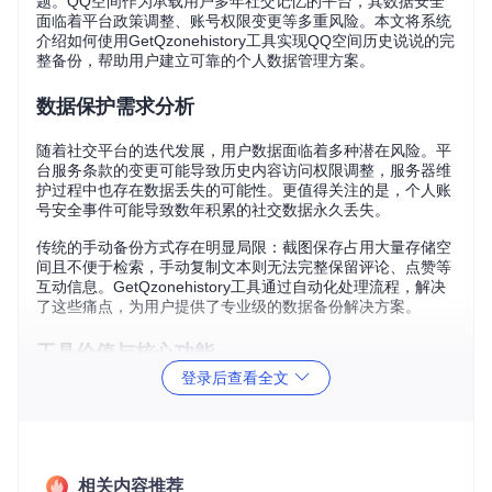
题。QQ空间作为承载用户多年社交记忆的平台，其数据安全
面临着平台政策调整、账号权限变更等多重风险。本文将系统
介绍如何使用GetQzonehistory工具实现QQ空间历史说说的完
整备份，帮助用户建立可靠的个人数据管理方案。
数据保护需求分析
随着社交平台的迭代发展，用户数据面临着多种潜在风险。平
台服务条款的变更可能导致历史内容访问权限调整，服务器维
护过程中也存在数据丢失的可能性。更值得关注的是，个人账
号安全事件可能导致数年积累的社交数据永久丢失。
传统的手动备份方式存在明显局限：截图保存占用大量存储空
间且不便于检索，手动复制文本则无法完整保留评论、点赞等
互动信息。GetQzonehistory工具通过自动化处理流程，解决
了这些痛点，为用户提供了专业级的数据备份解决方案。
工具价值与核心功能
登录后查看全文
GetQzonehistory采用模块化设计，通过组件化架构实现数据
采集、处理与存储的全流程管理。该工具的核心价值体现在三
个方面：
完整数据捕获
：不仅备份说说正文，还包括发布时间、地
相关内容推荐