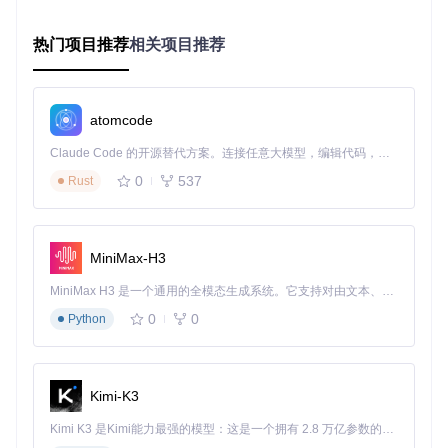
安装依赖并构建应用
热门项目推荐
相关项目推荐
pip install -r requirements.txt

python setup.py build

atomcode
构建完成后，可在
dist
目录找到可执行文件，通过
./buzz
命
Claude Code 的开源替代方案。连接任意大模型，编辑代码，运行命令，自动验证 — 全自动执行。用 Rust 构建，极致性能。 ｜ An open-source alternative to Claude Code. Connect any LLM, edit code, run commands, and verify changes — autonomously. Built in Rust for speed. Get Started
令启动应用。此方式可自动适配本地硬件架构，并支持通过
--
0
537
Rust
enable-gpu
参数强制启用GPU加速。
图1：Buzz应用主界面，显示转录任务队列与处理状态
MiniMax-H3
常见误区解析
MiniMax H3 是一个通用的全模态生成系统。它支持对由文本、图像、视频和音频组成的多模态上下文进行统一理解，并能生成分辨率高达 2K、时长可达 15 秒的带原生立体声音频的视频。得益于面向任务泛化的系统设计，H3 在预训练阶段就已具备广泛的多模态上下文理解与生成能力，能够出色地执行复杂的多模态指令。
混淆架构版本导致性能问题
0
0
Python
部分用户未区分处理器类型盲目安装，在Apple Silicon设备上
使用x86版本，导致转录速度下降30%以上。正确做法是通过
u
name -m
命令查看架构信息：显示"arm64"需选择对应版
Kimi-K3
本，"x86_64"则选择Intel版本。
Kimi K3 是Kimi能力最强的模型：这是一个拥有 2.8 万亿参数的混合专家（MoE）模型，具备原生视觉理解能力，并支持 100 万 token 的上下文窗口。
忽视系统权限配置