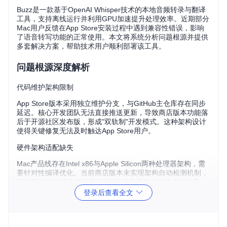
Buzz是一款基于OpenAI Whisper技术的本地音频转录与翻译
工具，支持离线运行并利用GPU加速提升处理效率。近期部分
Mac用户反馈在App Store安装过程中遇到兼容性错误，影响
了语音转写功能的正常使用。本文将系统分析问题根源并提供
多套解决方案，帮助技术用户顺利部署该工具。
问题根源深度解析
代码维护架构限制
App Store版本采用独立维护分支，与GitHub主仓库存在同步
延迟。核心开发团队无法直接推送更新，导致商店版本功能落
后于开源社区发布版，形成"双轨制"开发模式。这种架构设计
使得关键修复无法及时触达App Store用户。
硬件架构适配缺失
Mac产品线存在Intel x86与Apple Silicon两种处理器架构，需
要针对性编译优化。当前商店版本未实现架构自动检测机制，
可能导致M1/M2用户安装x86版本后出现性能损耗或功能异
常，特别是GPU加速模块无法正确调用Metal框架。
登录后查看全文
分阶解决方案