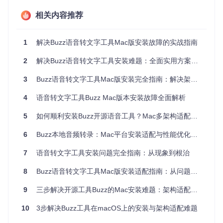
基础方案：官方发布包安装
相关内容推荐
从项目官方渠道获取对应架构的预编译包，这是最直接的解决
方案。访问项目发布页面，根据处理器类型选择标记为"arm6
4"（适用于Apple Silicon）或"x64"（适用于Intel芯片）的.dmg
1
解决Buzz语音转文字工具Mac版安装故障的实战指南
安装文件。下载后拖拽应用至Applications文件夹，首次运行
时需在"系统设置>安全性与隐私"中允许来自开发者的应用。
2
解决Buzz语音转文字工具安装难题：全面实用方案指南
进阶方案：源码编译部署
3
Buzz语音转文字工具Mac版安装完全指南：解决架构适配与性能优化问题
对于需要定制功能或最新特性的技术用户，推荐从源码构建应
4
语音转文字工具Buzz Mac版本安装故障全面解析
用。首先确保系统已安装Xcode命令行工具和Python 3.9+环
境，然后执行以下步骤：
5
如何顺利安装Buzz开源语音工具？Mac多架构适配与本地GPU加速方案
克隆项目仓库
6
Buzz本地音频转录：Mac平台安装适配与性能优化指南
git 
clone
7
语音转文字工具安装问题完全指南：从现象到根治
cd
8
Buzz语音转文字工具Mac版安装适配指南：从问题诊断到性能优化
创建并激活虚拟环境
9
三步解决开源工具Buzz的Mac安装难题：架构适配与性能优化指南
10
3步解决Buzz工具在macOS上的安装与架构适配难题
source