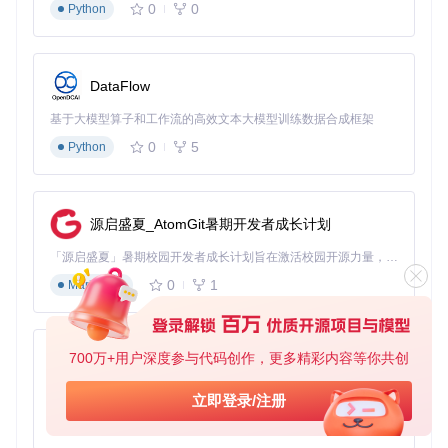
0
0
Python
Mac默认阻止未签名应用运行，部分用户在看到安全提示后直
接放弃安装。正确流程是：首次运行被阻止后，进入"系统设
置>隐私与安全性"，在"安全性"板块点击"仍要打开"，并在弹
出窗口中确认允许。
DataFlow
错误配置GPU加速选项
基于大模型算子和工作流的高效文本大模型训练数据合成框架
在偏好设置中启用GPU加速后无效果，通常是由于未安装对应
0
5
Python
硬件的Metal驱动或CUDA工具包。Intel用户需确保已安装最新
的图形驱动驱动，Apple Silicon用户则需确认系统版本在mac
OS 12.0以上以支持Metal框架。
源启盛夏_AtomGit暑期开发者成长计划
图2：Buzz偏好设置界面，可配置GPU加速、API密钥等关键
「源启盛夏」暑期校园开发者成长计划旨在激活校园开源力量，通过积分激励、认证扶持、资源倾斜等形式，引导高校组织和开发者完成「入驻 — 建项目 — 做贡献 — 获认证 — 得资源」的完整闭环。无论你是想带领社团入驻平台的组织者，还是希望用代码贡献证明自己的开发者，都能在这里找到属于你的成长路径。
参数
0
1
Markdown
项目维护与反馈
开发团队持续优化跨平台兼容性，每月发布稳定版本更新。技
700万+用户深度参与代码创作，更多精彩内容等你共创
py-xiaozhi
术用户可通过项目issue系统提交安装问题，或参与Discussion
s板块交流解决方案。建议定期关注发布页面获取性能改进信
基于Python的Xiaozhi AI，适用于想要完整Xiaozhi体验而无需拥有专用硬件的用户。
息，特别是针对Apple Silicon的优化更新。
立即登录/注册
0
1
Python