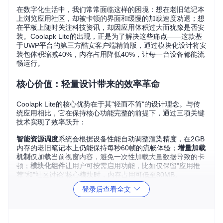
在数字化生活中，我们常常面临这样的困境：想在老旧笔记本
上浏览应用社区，却被卡顿的界面和缓慢的加载速度劝退；想
在平板上随时关注科技资讯，却因应用体积过大而犹豫是否安
装。Coolapk Lite的出现，正是为了解决这些痛点——这款基
于UWP平台的第三方酷安客户端精简版，通过模块化设计将安
装包体积缩减40%，内存占用降低40%，让每一台设备都能流
畅运行。
核心价值：轻量设计带来的效率革命
Coolapk Lite的核心优势在于其"轻而不简"的设计理念。与传
统应用相比，它在保持核心功能完整的前提下，通过三项关键
技术实现了效率跃升：
智能资源调度
系统会根据设备性能自动调整渲染精度，在2GB
内存的老旧笔记本上仍能保持每秒60帧的流畅体验；
增量加载
机制
仅加载当前视窗内容，避免一次性加载大量数据导致的卡
顿；
模块化组件
让用户可按需启用功能，比如仅保留"应用推
荐"和"社区讨论"核心模块时，内存占用可低至80MB。
登录后查看全文
Coolapk Lite安装界面展示了简洁的设计风格和必要权限说
明，体现轻量应用的特点