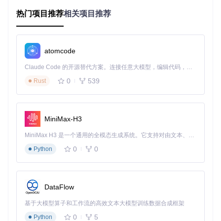
场景化应用：三招解锁高效使用姿势
热门项目推荐
相关项目推荐
通勤路上的碎片阅读
每天地铁通勤时，打开Coolapk Lite的"离线缓存"功能，提前
atomcode
下载感兴趣的应用评测和科技文章。在无网络环境下，滑动手
势即可流畅切换内容，字体大小调节和夜间模式让长时间阅读
Claude Code 的开源替代方案。连接任意大模型，编辑代码，运行命令，自动验证 — 全自动执行。用 Rust 构建，极致性能。 ｜ An open-source alternative to Claude Code. Connect any LLM, edit code, run commands, and verify changes — autonomously. Built in Rust for speed. Get Started
也不觉疲劳。到站前5分钟，通过"稍后阅读"功能标记未看完的
文章，回到办公室后可在电脑端继续阅读。
0
539
Rust
课堂间隙的应用探索
学生党在课间10分钟想快速了解一款学习类应用？Coolapk Lit
MiniMax-H3
e的"闪电搜索"功能只需输入关键词，0.5秒内即可呈现应用评
分、用户评价和核心功能。特别设计的"学生模式"会自动过滤
MiniMax H3 是一个通用的全模态生成系统。它支持对由文本、图像、视频和音频组成的多模态上下文进行统一理解，并能生成分辨率高达 2K、时长可达 15 秒的带原生立体声音频的视频。得益于面向任务泛化的系统设计，H3 在预训练阶段就已具备广泛的多模态上下文理解与生成能力，能够出色地执行复杂的多模态指令。
广告内容，并突出显示教育类应用推荐，让碎片时间也能高效
获取有用信息。
0
0
Python
低配电脑的性能优化
老旧办公电脑运行传统应用吃力？在Coolapk Lite的设置中启
用"极致节能"模式：关闭动画效果、降低图片分辨率、限制后
DataFlow
台活动。实测显示，在2015年款的Surface Pro上，这些设置
基于大模型算子和工作流的高效文本大模型训练数据合成框架
可使应用启动时间缩短60%，同时减少40%的CPU占用，让老
设备重获新生。
0
5
Python