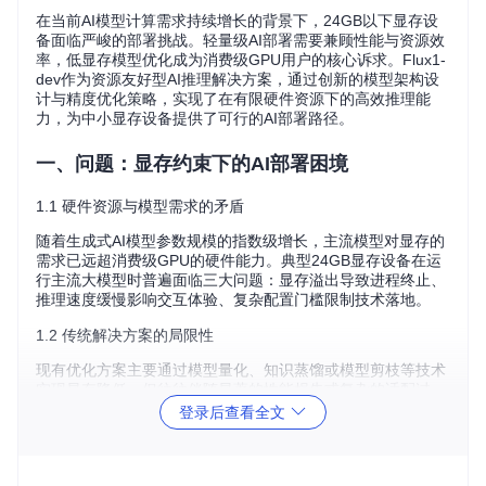
在当前AI模型计算需求持续增长的背景下，24GB以下显存设
备面临严峻的部署挑战。轻量级AI部署需要兼顾性能与资源效
率，低显存模型优化成为消费级GPU用户的核心诉求。Flux1-
dev作为资源友好型AI推理解决方案，通过创新的模型架构设
计与精度优化策略，实现了在有限硬件资源下的高效推理能
力，为中小显存设备提供了可行的AI部署路径。
一、问题：显存约束下的AI部署困境
1.1 硬件资源与模型需求的矛盾
随着生成式AI模型参数规模的指数级增长，主流模型对显存的
需求已远超消费级GPU的硬件能力。典型24GB显存设备在运
行主流大模型时普遍面临三大问题：显存溢出导致进程终止、
推理速度缓慢影响交互体验、复杂配置门槛限制技术落地。
1.2 传统解决方案的局限性
现有优化方案主要通过模型量化、知识蒸馏或模型剪枝等技术
实现显存降低，但往往伴随显著的性能损失或复杂的适配过
程。部分轻量级模型虽能运行，但在生成质量与推理效率间难
登录后查看全文
以取得平衡，缺乏针对24GB以下显存环境的系统性优化方
案。