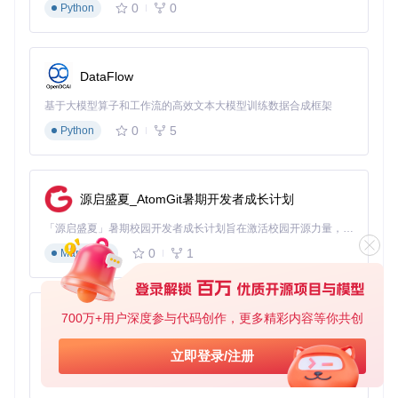
0
0
Python
检查点：确认flux1-dev-fp8.safetensors文件存在于项目根
目录
DataFlow
模型文件部署 将flux1-dev-fp8.safetensors文件复制到Co
mfyUI的checkpoints目录：
基于大模型算子和工作流的高效文本大模型训练数据合成框架
0
5
Python
cp
检查点：验证文件权限与完整性
源启盛夏_AtomGit暑期开发者成长计划
4.2 工作流配置步骤
「源启盛夏」暑期校园开发者成长计划旨在激活校园开源力量，通过积分激励、认证扶持、资源倾斜等形式，引导高校组织和开发者完成「入驻 — 建项目 — 做贡献 — 获认证 — 得资源」的完整闭环。无论你是想带领社团入驻平台的组织者，还是希望用代码贡献证明自己的开发者，都能在这里找到属于你的成长路径。
启动ComfyUI应用程序
在节点面板中选择"Load Checkpoint"节点
0
1
Markdown
从下拉菜单中选择"flux1-dev-fp8.safetensors"
连接文本输入与输出节点，无需额外配置文本编码器
调整推理参数（建议初始设置：steps=20, cfg=7.5）
700万+用户深度参与代码创作，更多精彩内容等你共创
py-xiaozhi
执行工作流并监控显存使用情况
基于Python的Xiaozhi AI，适用于想要完整Xiaozhi体验而无需拥有专用硬件的用户。
立即登录/注册
五、场景化应用案例
0
1
Python
5.1 创意内容生成