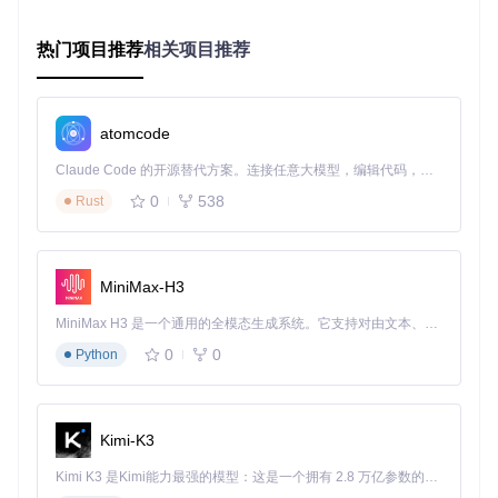
0.8-1.2 token
12GB VR
1-2
~10GB
s/秒
AM
热门项目推荐
相关项目推荐
1.2-1.8 token
16GB VR
2-3
~14GB
s/秒
AM
1.8-2.5 token
24GB VR
3-4
~20GB
atomcode
s/秒
AM
Claude Code 的开源替代方案。连接任意大模型，编辑代码，运行命令，自动验证 — 全自动执行。用 Rust 构建，极致性能。 ｜ An open-source alternative to Claude Code. Connect any LLM, edit code, run commands, and verify changes — autonomously. Built in Rust for speed. Get Started
三、价值：资源效率驱动的AI民主化
0
538
Rust
Flux1-dev通过系统性优化实现了三大核心价值：首先，将先
进AI能力下沉到消费级硬件，降低技术准入门槛；其次，通过
高效资源利用减少硬件升级成本，平均可节省60%以上的显存
MiniMax-H3
资源；最后，即插即用的设计加速了AI应用的原型验证与产品
落地，缩短开发周期30%以上。
MiniMax H3 是一个通用的全模态生成系统。它支持对由文本、图像、视频和音频组成的多模态上下文进行统一理解，并能生成分辨率高达 2K、时长可达 15 秒的带原生立体声音频的视频。得益于面向任务泛化的系统设计，H3 在预训练阶段就已具备广泛的多模态上下文理解与生成能力，能够出色地执行复杂的多模态指令。
0
0
Python
四、操作指南：环境配置工作流
4.1 模型获取与部署
Kimi-K3
克隆项目仓库
Kimi K3 是Kimi能力最强的模型：这是一个拥有 2.8 万亿参数的混合专家（MoE）模型，具备原生视觉理解能力，并支持 100 万 token 的上下文窗口。
git 
clone