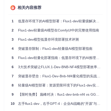
二、方案：Flux1-dev资源效率优化架构
相关内容推荐
2.1 技术原理简析
Flux1-dev采用创新的混合精度计算架构，通过FP8精度平衡
1
低显存环境下的AI模型部署：Flux1-dev轻量级解决方案实践指南
策略实现模型体积与推理质量的最优配比。核心技术包括：
2
Flux1-dev轻量级AI模型在ComfyUI中的完整使用指南
动态精度调整机制：根据推理阶段自动切换计算精度
双文本编码器融合设计：减少冗余参数同时保持语义理解能
3
Flux1-dev模型低显存环境部署技术评测
力
梯度检查点优化：通过计算与存储的动态调度降低峰值显存
4
突破显存限制：Flux1-dev轻量级AI模型部署指南
占用
2.2 技术参数卡片
5
Flux1-dev轻量化部署指南：低显存环境下的AI推理优化方案
模型名称: Flux1-dev轻量级AI模型

6
3大技术突破让FLUX.1-Dev-BNB-NF4模型部署效率提升60%：开发者实战指南
文件格式: safetensors

模型大小: ~8GB

7
突破显存壁垒：Flux1-Dev-Bnb-Nf4量化模型的实战革命
精度级别: FP8混合精度

兼容架构: NVIDIA/AMD GPU (24GB以下显存)

8
轻量级AI模型部署：资源受限环境下的Flux1-dev实践指南
文本编码器: 双编码器融合架构

9
【限时免费】 巅峰对决：flux1-dev-bnb-nf4 vs GGUF量化版本，谁是最佳选择？
2.3 硬件适配矩阵
显存占用
推荐 batch
10
左手flux1-dev，右手GPT-4：企业AI战略的“开源”与“闭源”之辩
硬件配置
典型推理速度
峰值
size