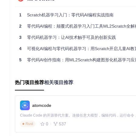
用户的隐私和数据安全。同时，本地训练还能提高响应速度，让
1
Scratch机器学习入门：零代码AI编程实战指南
3️⃣ 场景化实践：创意互动教学助手
2
零代码AI编程：颠覆式机器学习入门工具ML2Scratch全解
数学符号识别系统
3
零代码机器学习：让AI技术触手可及的创新实践
利用ML2Scratch可以轻松构建一个数学符号识别系统。首先设
练。训练完成后，当摄像头捕捉到相应的数学符号时，系统就能
4
可视化AI编程与零代码机器学习：用Scratch开启儿童AI
5
零代码AI创作指南：用ML2Scratch构建图形化机器学习应
互动式故事讲述应用
另一个有趣的应用是互动式故事讲述。通过ML2Scratch的
的角色会做出勇敢的动作；当识别到"手掌"手势时，角色会打招
热门项目推荐
相关项目推荐
4️⃣ 功能解析：探索AI积木的强大能力
核心积木功能详解
atomcode
ML2Scratch提供了一系列强大的AI积木，让用户能够轻松实现
号]"积木可以在检测到特定类别时触发相应事件；"标签 [编号]
0
537
逻辑。
Rust