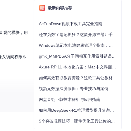
最新内容推荐
AcFunDown视频下载工具完全指南
成直观的模块，用
还在为数字笔记抓狂？这款开源神器让手写批注效率提升300%
Windows笔记本电池健康管理全指南：从根源解决电池损耗问题
gmx_MMPBSA分子间相互作用索引错误的深度诊断与解决
摄像头访问权限即
Axure RP 11 本地化方案：Mac中文界面优化与原型设计工具汉化全指南
如何高效获取教育资源？这款工具让教材下载效率提升80%
视频元数据深度编辑：专业技巧与案例
网盘直链下载技术解析与应用指南
学习门槛，还能让
如何用DeepSeek-R1推理模型提升复杂任务解决能力：完整指南
5个突破瓶颈技巧：硬件优化工具让你的电脑性能提升30%
云端，有效保护了