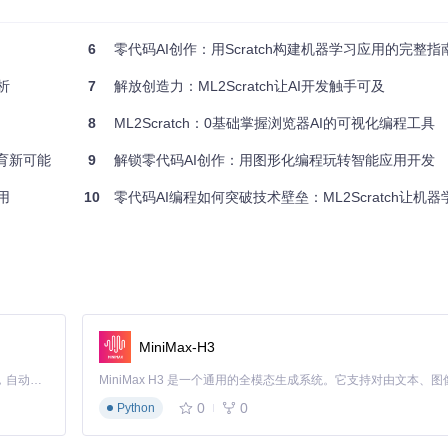
用户能够实时看到训练效果。
6
零代码AI创作：用Scratch构建机器学习应用的完整指
析
7
解放创造力：ML2Scratch让AI开发触手可及
8
ML2Scratch：0基础掌握浏览器AI的可视化编程工具
置"数字"、"加号"、"减号"等标签，然后为每个标签采集不同手写风格的样
自动识别并显示结果。这个应用可以帮助小学生学习数学符号，提高学习
教育新可能
9
解锁零代码AI创作：用图形化编程玩转智能应用开发
用
10
零代码AI编程如何突破技术壁垒：ML2Scratch让机
识别功能，用户可以设计不同的手势来控制故事的发展。例如，当识别到"拳头
呼。这种互动方式让故事讲述变得更加生动有趣，特别适合儿童教育。
MiniMax-H3
各种智能功能。"设置标签 [数量]"积木用于配置需要识别的类别总数；"当识
Claude Code 的开源替代方案。连接任意大模型，编辑代码，运行命令，自动验证 — 全自动执行。用 Rust 构建，极致性能。 ｜ An open-source alternative to Claude Code. Connect any LLM, edit code, run commands, and verify changes — autonomously. Built in Rust for speed. Get Started
 识别次数"积木则能统计每个类别的识别频率。这些积木的组合使用，能够实
0
0
Python