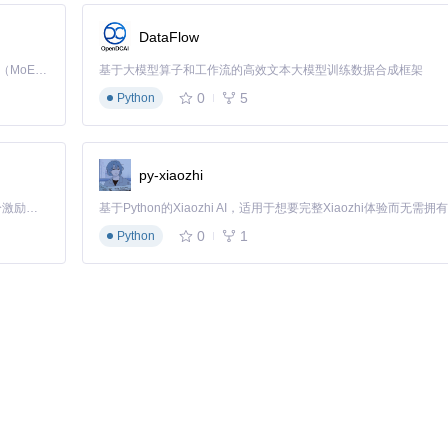
DataFlow
练AI模型。训练过程中，用户可以实时看到训练进度和准确率变化。训练完成
Kimi K3 是Kimi能力最强的模型：这是一个拥有 2.8 万亿参数的混合专家（MoE）模型，具备原生视觉理解能力，并支持 100 万 token 的上下文窗口。
基于大模型算子和工作流的高效文本大模型训练数据合成框架
，还能让用户更好地理解AI模型的训练过程。
0
5
Python
py-xiaozhi
以训练一个识别不同颜色和形状的模型，然后通过手势控制绘画软件的颜色选
灵感。
「源启盛夏」暑期校园开发者成长计划旨在激活校园开源力量，通过积分激励、认证扶持、资源倾斜等形式，引导高校组织和开发者完成「入驻 — 建项目 — 做贡献 — 获认证 — 得资源」的完整闭环。无论你是想带领社团入驻平台的组织者，还是希望用代码贡献证明自己的开发者，都能在这里找到属于你的成长路径。
0
1
Python
心。通过不同的手势或物体识别，控制灯光、窗帘、空调等家电设备。例如，识
居控制更加便捷和人性化。
体姿势，如坐姿、站姿、躺姿等，提醒用户保持正确的姿势，预防颈椎和腰椎
。