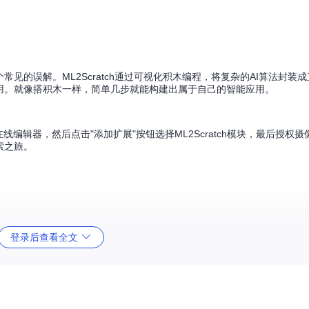
见的误解。ML2Scratch通过可视化积木编程，将复杂的AI算法封装
用。就像搭积木一样，简单几步就能构建出属于自己的智能应用。
ch在线编辑器，然后点击"添加扩展"按钮选择ML2Scratch模块，最后授权
索之旅。
登录后查看全文
h采用积木式编程方式，将AI功能封装成可拖拽的积木。这种方式不仅降低了
积木式编程能使学习曲线变得平缓，让更多人能够快速入门AI开发。
练功能显得尤为珍贵。所有训练数据都保存在用户自己的设备上，不会上传到