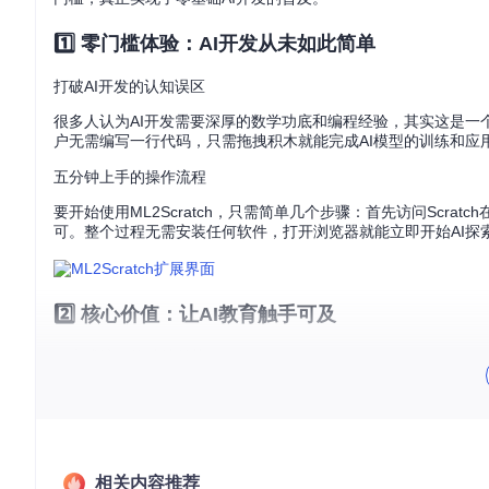
1️⃣ 零门槛体验：AI开发从未如此简单
打破AI开发的认知误区
很多人认为AI开发需要深厚的数学功底和编程经验，其实这是一个常
户无需编写一行代码，只需拖拽积木就能完成AI模型的训练和应
五分钟上手的操作流程
要开始使用ML2Scratch，只需简单几个步骤：首先访问Scrat
可。整个过程无需安装任何软件，打开浏览器就能立即开始AI探
2️⃣ 核心价值：让AI教育触手可及
积木式编程的独特优势
传统AI开发需要掌握复杂的编程语言和框架，而ML2Scratc
用户更专注于AI逻辑的构建，而不是语法细节。相比传统编程，
本地训练的安全保障
在当今数据安全日益重要的环境下，ML2Scratch的本地训
相关内容推荐