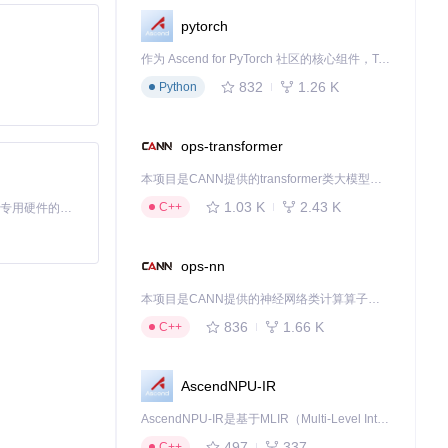
pytorch
后，模型可以保存
作为 Ascend for PyTorch 社区的核心组件，TorchNPU 是昇腾专为 PyTorch 打造的深度学习适配插件，使 PyTorch 框架能够直接调用昇腾 NPU，为开发者提供昇腾 AI 处理器的超强算力。
832
1.26 K
Python
ops-transformer
本项目是CANN提供的transformer类大模型算子库，实现网络在NPU上加速计算。
择和画笔大小。这
1.03 K
2.43 K
C++
基于Python的Xiaozhi AI，适用于想要完整Xiaozhi体验而无需拥有专用硬件的用户。
ops-nn
别到"OK"手势
本项目是CANN提供的神经网络类计算算子库，实现网络在NPU上加速计算。
836
1.66 K
C++
问题。同时，还可
AscendNPU-IR
AscendNPU-IR是基于MLIR（Multi-Level Intermediate Representation）构建的，面向昇腾亲和算子编译时使用的中间表示，提供昇腾完备表达能力，通过编译优化提升昇腾AI处理器计算效率，支持通过生态框架使能昇腾AI处理器与深度调优
497
337
C++