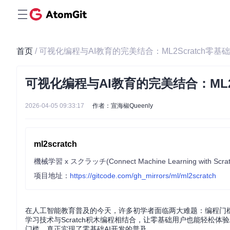
首页
/ 可视化编程与AI教育的完美结合：ML2Scratch零基
可视化编程与AI教育的完美结合：ML2S
2026-04-05 09:33:17
作者：宣海椒Queenly
ml2scratch
機械学習 x スクラッチ(Connect Machine Learning with Scrat
项目地址：
https://gitcode.com/gh_mirrors/ml/ml2scratch
在人工智能教育普及的今天，许多初学者面临两大难题：编程门槛高和AI
学习技术与Scratch积木编程相结合，让零基础用户也能轻松
门槛，真正实现了零基础AI开发的普及。