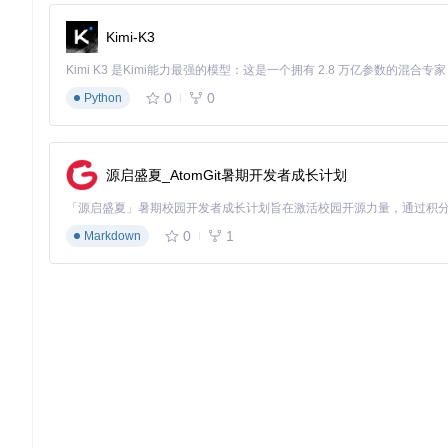
本地训练与模型管理
Kimi-K3
ML2Scratch的本地训练功能让用户可以在自己的设备上训
到本地，方便下次使用。这种本地训练和管理方式，不仅安全可靠
0
0
Python
5️⃣ 拓展应用：跨领域创新场景
艺术创作辅助工具
源启盛夏_AtomGit暑期开发者成长计划
ML2Scratch可以作为艺术创作的辅助工具。例如，用户可
种方式能够让艺术创作更加直观和有趣，为艺术家提供新的创作
0
1
Markdown
智能家居控制中心
利用ML2Scratch的识别功能，可以构建一个智能家居控制中
时打开灯光，识别到"停止"手势时关闭窗帘。这种应用让智能家
健康监测小助手
ML2Scratch还可以用于健康监测。通过训练识别不同的身
以通过识别面部表情，判断用户的情绪状态，适时提供放松建议
6️⃣ 技术指南：从零开始搭建开发环境