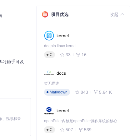
项目优选
收起
南
kernel
本，接着启动训
兴趣。
deepin linux kernel
33
16
C
器学习触手可及
docs
"手势时，故事中
暂无描述
843
5.64 K
Markdown
kernel
别到标签 [编
MiniMax H3 是一个通用的全模态生成系统。它支持对由文本、图像、视频和音频组成的多模态上下文进行统一理解，并能生成分辨率高达 2K、时长可达 15 秒的带原生立体声音频的视频。得益于面向任务泛化的系统设计，H3 在预训练阶段就已具备广泛的多模态上下文理解与生成能力，能够出色地执行复杂的多模态指令。
openEuler内核是openEuler操作系统的核心，既是系统性能与稳定性的基石，也是连接处理器、设备与服务的桥梁。
现复杂的AI应用
507
539
C