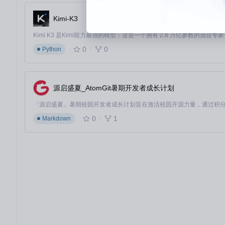
这种架构不仅保证了软件的高效运行，也为开发者提供了良好的
Kimi-K3
实际应用场景：从日常使用到专业工作流
办公场景：文档处理效率提升
0
0
Python
当处理长篇文档时，线性滚动确保你能精确控制页面移动；将鼠标侧键映射
列创建专用配置，每次打开Word或Excel时自动应用优化设置。
源启盛夏_AtomGit暑期开发者成长计划
设计工作流：精准控制的创作体验
设计师可以将鼠标额外按键映射为常用设计软件的快捷键，如Pho
确导航画布，提升创作效率。
0
1
Markdown
编程开发：代码浏览新体验
在浏览代码时，线性滚动让长文件导航更加可控；通过按钮映射将
配置，自动适应文本编辑和代码调试的不同需求。
未来展望：持续进化的鼠标控制中心
LinearMouse正朝着成为Mac平台全方位输入设备控制中
端配置同步等。随着社区的不断贡献，这款开源工具将持续优化用
无论你是寻求更精确滚动体验的普通用户，还是需要定制化工作流的专