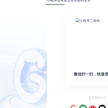
快捷键、应用启动器或特定操作，甚至支持复杂的组合键设置。
小程序登录
短信登录
密码登录
返回"或"前进"，将滚轮按键配置为"粘贴"，极大提升日常操作效率。设
使用效率？
6
Mac鼠标增强工具深度评测：从滚轮加速修复到多设备手势控制
l的选择指南
即可完成按钮功能分配，支持即时测试配置效果。
7
Mac鼠标增强工具深度对比：LinearMouse与BetterTouchTo
ol选型攻略
8
【亲测免费】 推荐项目：LinearMouse - 革新你的M
至显示器创建独立配置文件，并能自动切换。
ol深度横评
9
Mac鼠标增强工具深度评测：LinearMouse与BetterTouchT
自动应用相应的设置；打开Photoshop时自动调整为绘图优化配置，
工具深度评测
10
Mac鼠标增强工具深度评测：LinearMouse与BetterTouchToo
可以创建和切换不同场景的设置方案，无需重复调整。
微信扫一扫，快速登
立模块，确保了系统的稳定性和扩展性：
MiniMax-H3
连接的输入设备，确保配置能准确应用到指定硬件。
Claude Code 的开源替代方案。连接任意大模型，编辑代码，运行命令，自动验证 — 全自动执行。用 Rust 构建，极致性能。 ｜ An open-source alternative to Claude Code. Connect any LLM, edit code, run commands, and verify changes — autonomously. Built in Rust for speed. Get Started
一系列转换器实现滚动优化、按钮重映射等核心功能。
其他登录方式
0
0
Python
现了配置热重载功能，用户修改设置后无需重启应用即可生效。