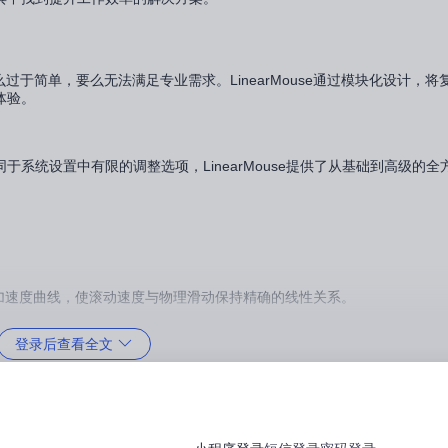
于简单，要么无法满足专业需求。LinearMouse通过模块化设计，将
体验。
系统设置中有限的调整选项，LinearMouse提供了从基础到高级的全
鼠标的加速度曲线，使滚动速度与物理滑动保持精确的线性关系。
般的稳定滚动体验，避免因加速度导致的内容"飞过"现象。无论是阅读PDF
登录后查看全文
直接调整滚动速度和加速度参数，实时预览效果。