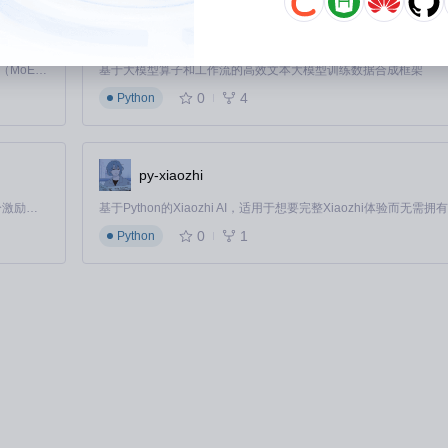
扩展基础，使新功能可以快速集成到现有系统中。
DataFlow
Kimi K3 是Kimi能力最强的模型：这是一个拥有 2.8 万亿参数的混合专家（MoE）模型，具备原生视觉理解能力，并支持 100 万 token 的上下文窗口。
基于大模型算子和工作流的高效文本大模型训练数据合成框架
0
4
Python
为"撤销"和"重做"功能，配合滚轮实现快速编辑操作。通过为Microsof
py-xiaozhi
toshop的画笔大小调整、图层切换等功能。配合线性滚动，在处理大型p
「源启盛夏」暑期校园开发者成长计划旨在激活校园开源力量，通过积分激励、认证扶持、资源倾斜等形式，引导高校组织和开发者完成「入驻 — 建项目 — 做贡献 — 获认证 — 得资源」的完整闭环。无论你是想带领社团入驻平台的组织者，还是希望用代码贡献证明自己的开发者，都能在这里找到属于你的成长路径。
0
1
Python
"前进/后退"功能分配给鼠标侧键，实现代码文件间的快速切换；为终端和
心的方向发展。未来版本可能会加入更多高级功能，如手势识别、应用特定的指
户体验，为Mac用户提供更加个性化、高效的鼠标控制解决方案。
业人士，LinearMouse都能通过其强大的功能和灵活的配置选项，让