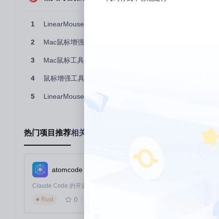
功能描述
：该功能允许用户将鼠标上的任何按钮重新分配为键盘
使用价值
：对于多按钮鼠标用户，这意味着可以将侧边键设置为"
1
LinearMouse：如何通过精准控制与个性化配置提升Mac鼠标
件的常用功能映射到额外按键，减少键盘操作。
操作提示
2
Mac鼠标增强工具深度对比：LinearMouse与BetterTouchToo
：在
UI/ButtonsSettings/
界面中，通过直观的拖拽操作
场景化配置管理：一键切换使用环境
3
Mac鼠标工具深度评测：LinearMouse与BetterTouchTo
功能描述
：LinearMouse允许用户为不同设备、应用程序甚
4
鼠标增强工具选择指南：LinearMouse与BetterTouchTo
使用价值
：当你在办公室使用外接鼠标，在家使用触控板时，系统会
5
LinearMouse与BetterTouchTool：Mac输入设备增强
用适合文本操作的鼠标行为。
操作提示
：通过
Model/Configuration/
模块提供的配置管理功能，
热门项目推荐
相关项目推荐
技术优势：模块化架构带来的灵活体验
LinearMouse采用先进的模块化设计，将核心功能分解为独
atomcode
设备管理模块
：
Device/DeviceManager.swift
负责检测和管理
事件转换系统
：
EventTransformer/
处理原始鼠标事件，通过
0
534
Rust
状态管理机制
：
State/
模块高效处理配置变更和状态切换，实