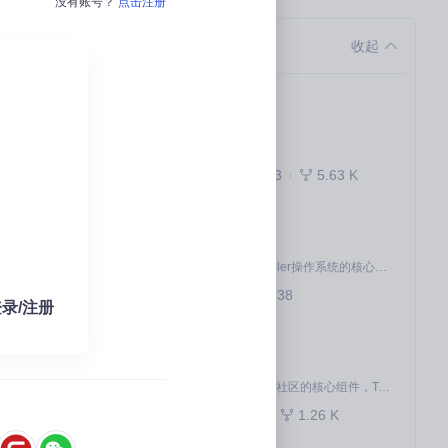
没有账号？
点击注册
计师可以将专业软
项目优选
收起
的最佳解决方案
ol的需求匹配指南
docs
ac鼠标体验
暂无描述
ool技术对比分析
843
5.63 K
Markdown
切换到终端则启
l的场景化选择指南
kernel
openEuler内核是openEuler操作系统的核心，既是系统性能与稳定性的基石，也是连接处理器、设备与服务的桥梁。
507
538
C
录/注册
pytorch
MiniMax H3 是一个通用的全模态生成系统。它支持对由文本、图像、视频和音频组成的多模态上下文进行统一理解，并能生成分辨率高达 2K、时长可达 15 秒的带原生立体声音频的视频。得益于面向任务泛化的系统设计，H3 在预训练阶段就已具备广泛的多模态上下文理解与生成能力，能够出色地执行复杂的多模态指令。
作为 Ascend for PyTorch 社区的核心组件，TorchNPU 是昇腾专为 PyTorch 打造的深度学习适配插件，使 PyTorch 框架能够直接调用昇腾 NPU，为开发者提供昇腾 AI 处理器的超强算力。
831
1.26 K
Python