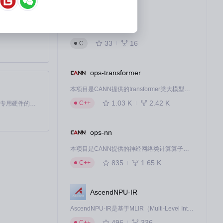
kernel
deepin linux kernel
33
16
C
t Office系
ops-transformer
本项目是CANN提供的transformer类大模型算子库，实现网络在NPU上加速计算。
1.03 K
2.42 K
C++
sd文件时能够精
基于Python的Xiaozhi AI，适用于想要完整Xiaozhi体验而无需拥有专用硬件的用户。
ops-nn
IDE创建不同
本项目是CANN提供的神经网络类计算算子库，实现网络在NPU上加速计算。
835
1.65 K
C++
AscendNPU-IR
针速度配置、云
AscendNPU-IR是基于MLIR（Multi-Level Intermediate Representation）构建的，面向昇腾亲和算子编译时使用的中间表示，提供昇腾完备表达能力，通过编译优化提升昇腾AI处理器计算效率，支持通过生态框架使能昇腾AI处理器与深度调优
你的Mac鼠标
496
336
C++