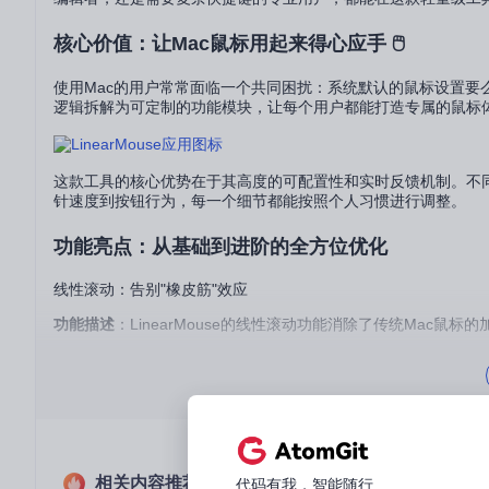
核心价值：让Mac鼠标用起来得心应手 🖱️
使用Mac的用户常常面临一个共同困扰：系统默认的鼠标设置要么过
逻辑拆解为可定制的功能模块，让每个用户都能打造专属的鼠标
这款工具的核心优势在于其高度的可配置性和实时反馈机制。不同于
针速度到按钮行为，每一个细节都能按照个人习惯进行调整。
功能亮点：从基础到进阶的全方位优化
线性滚动：告别"橡皮筋"效应
功能描述
：LinearMouse的线性滚动功能消除了传统Mac
使用价值
：在浏览长文档或代码时，你可以获得Windows系统
码，都能精准停留在目标位置。
操作提示
：通过
UI/ScrollingSettings/
模块，用户可以在设置界面
智能按钮映射：让每一个按键都有用武之地
相关内容推荐
代码有我，智能随行