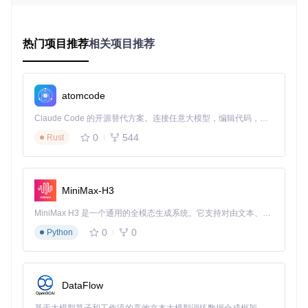
技术破局：OpenCore Legacy Patcher如何让
老Mac重生？
热门项目推荐
相关项目推荐
核心原理：引导层的"欺天过海"术
OpenCore Legacy Patcher的核心创新在于重构了macOS的
引导流程。传统引导方式中，苹果固件会严格检查硬件型号与
atomcode
系统版本的匹配性，而该工具通过在EFI分区植入定制化引导
程序，能够模拟新硬件的特性参数，使最新macOS系统误认
Claude Code 的开源替代方案。连接任意大模型，编辑代码，运行命令，自动验证 — 全自动执行。用 Rust 构建，极致性能。 ｜ An open-source alternative to Claude Code. Connect any LLM, edit code, run commands, and verify changes — autonomously. Built in Rust for speed. Get Started
为运行在支持的设备上。
0
544
Rust
这种"硬件欺骗"技术不同于简单的系统破解，它通过以下三个
关键步骤实现：
MiniMax-H3
硬件特征模拟
：修改设备型号标识，使系统识别为兼容机
MiniMax H3 是一个通用的全模态生成系统。它支持对由文本、图像、视频和音频组成的多模态上下文进行统一理解，并能生成分辨率高达 2K、时长可达 15 秒的带原生立体声音频的视频。得益于面向任务泛化的系统设计，H3 在预训练阶段就已具备广泛的多模态上下文理解与生成能力，能够出色地执行复杂的多模态指令。
型
0
0
驱动适配层
Python
：为老旧硬件提供定制驱动，解决兼容性问题
内核补丁
：动态修改系统内核，绕过硬件限制检查
创新点解析：四大技术突破
动态补丁系统
：不同于传统静态补丁，该工具能根据设备
DataFlow
型号和系统版本自动生成适配补丁，支持从macOS Sierra