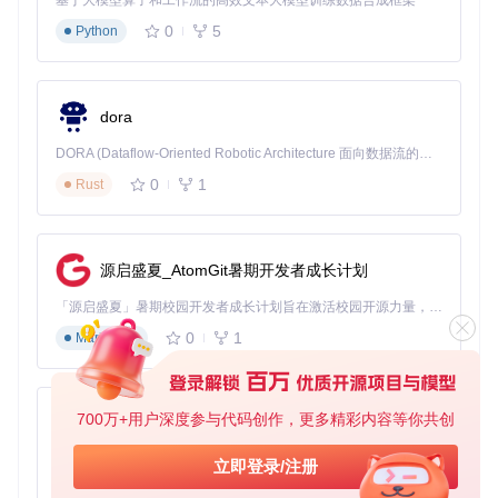
基于大模型算子和工作流的高效文本大模型训练数据合成框架
到最新版本的跨版本升级。
0
5
Python
模块化架构
：采用插件式设计，将显卡、声卡、网络等硬
件支持分离为独立模块，社区可针对不同硬件开发专用补
丁。
dora
安全启动兼容
：通过特殊的证书签名机制，在开启系统完
整性保护(SIP)的情况下仍能加载必要的补丁，兼顾安全性
DORA (Dataflow-Oriented Robotic Architecture 面向数据流的机器人架构) 是为 AI 与具身智能机器人打造的高性能开发框架，以数据流范式重构开发逻辑，原生支持分布式部署与端边云协同 —— 无需复杂适配，即可实现一体端到端具身大小脑、VLA等模型部署，无缝衔接感知、推理、控制全链路，让 AI 能力与机器人动作深度融合。 依托 Rust 内核与零拷贝通信技术，它将具身大小脑、VLA等模型推理、多模态数据融合延迟压缩至微秒级，同时兼容 ROS2 生态与国产 AI 芯片，彻底降低具身智能机器人的开发门槛，让分布式部署下的 AI 赋能创新更高效、更灵活。
与兼容性。
0
1
Rust
增量更新机制
：仅对需要修改的系统组件进行补丁，最大
源启盛夏_AtomGit暑期开发者成长计划
限度保持系统原生性，降低冲突风险。
「源启盛夏」暑期校园开发者成长计划旨在激活校园开源力量，通过积分激励、认证扶持、资源倾斜等形式，引导高校组织和开发者完成「入驻 — 建项目 — 做贡献 — 获认证 — 得资源」的完整闭环。无论你是想带领社团入驻平台的组织者，还是希望用代码贡献证明自己的开发者，都能在这里找到属于你的成长路径。
实战图鉴：分场景升级指南
0
1
Markdown
硬件适配清单：哪些设备可以升级？
OpenCore Legacy Patcher支持2008年至2017年间生产的大
部分Mac设备，以下是主要兼容设备系列：
700万+用户深度参与代码创作，更多精彩内容等你共创
py-xiaozhi
支持型号
推荐最高系
基于Python的Xiaozhi AI，适用于想要完整Xiaozhi体验而无需拥有专用硬件的用户。
立即登录/注册
设备类型
主要限制
年份
统版本
0
1
Python