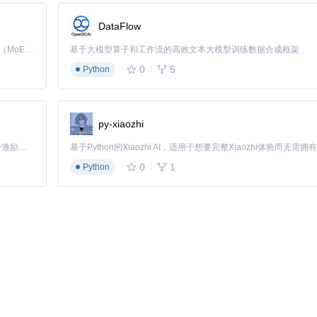
DataFlow
Kimi K3 是Kimi能力最强的模型：这是一个拥有 2.8 万亿参数的混合专家（MoE）模型，具备原生视觉理解能力，并支持 100 万 token 的上下文窗口。
基于大模型算子和工作流的高效文本大模型训练数据合成框架
0
5
Python
py-xiaozhi
「源启盛夏」暑期校园开发者成长计划旨在激活校园开源力量，通过积分激励、认证扶持、资源倾斜等形式，引导高校组织和开发者完成「入驻 — 建项目 — 做贡献 — 获认证 — 得资源」的完整闭环。无论你是想带领社团入驻平台的组织者，还是希望用代码贡献证明自己的开发者，都能在这里找到属于你的成长路径。
0
1
Python
nner.jar"
]
