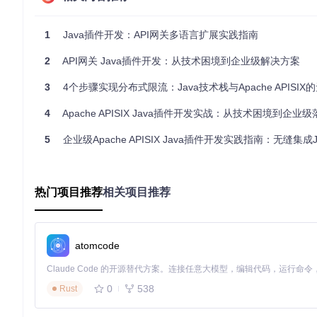
    F --> G[认证/授权插件]

    G --> H[流量控制插件]

    H --> E

1
Java插件开发：API网关多语言扩展实践指南
    E --> I[ext-plugin-post-req钩子]

    I --> J[上游服务]

2
API网关 Java插件开发：从技术困境到企业级解决方案
    J --> B

3
4个步骤实现分布式限流：Java技术栈与Apache APISIX
技术选型决策指南
4
Apache APISIX Java插件开发实战：从技术困境到企业级
APISIX提供三种多语言扩展方式，各具优势：
5
企业级Apache APISIX Java插件开发实践指南：无缝集成Java生态与
扩展方式
适用场景
性能特点
外部插件
复杂业务逻辑
中（进程间通信）
低（支持
WASM插件
高性能场景
高（接近原生）
中（需掌
热门项目推荐
相关项目推荐
Lua插件
轻量级功能
最高
高（需掌握
常见陷阱
：过度设计插件功能会导致请求延迟增加。建议将计
atomcode
构建Java插件开发环境：从配置到启动
0
538
Rust
搭建稳定高效的开发环境是插件开发的基础。本章节将逐步引导完成