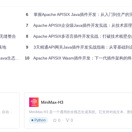
6
掌握Apache APISIX Java插件开发：从入门到生产
7
Apache APISIX企业级Java插件开发实战：从技术原理到
的无缝整合
8
Apache APISIX多语言插件开发实战：打破技术栈壁垒的A
落地
9
3天精通API网关Java插件开发实战指南：从零基础到
API网关扩展
10
Apache APISIX Wasm插件开发：下一代插件架构的
开发复杂度
主流语言）
握WASM规范）
OpenResty生态）
算密集型任务异步处理，或采用本地缓存减少外部依赖调用。
MiniMax-H3
Claude Code 的开源替代方案。连接任意大模型，编辑代码，运行命令，自动验证 — 全自动执行。用 Rust 构建，极致性能。 ｜ An open-source alternative to Claude Code. Connect any LLM, edit code, run commands, and verify changes — autonomously. Built in Rust for speed. Get Started
0
0
Python
APISIX配置、Java开发环境准备及插件运行时部署，为后续开发奠定