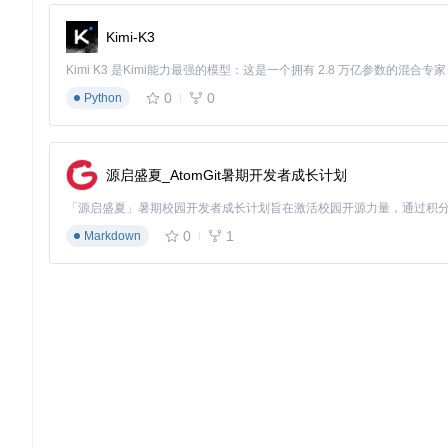
部署APISIX核心服务
📌
核心步骤
：从源码构建并启动APISIX
Kimi-K3
# 克隆代码仓库
0
0
Python
git 
clone
cd
 apisix

# 安装依赖
make deps

源启盛夏_AtomGit暑期开发者成长计划
# 启动服务
0
1
Markdown
配置外部插件运行时
🔍
调试技巧
：通过
debug
日志级别追踪插件加载过程
修改APISIX配置文件启用外部插件，编辑
conf/config.yaml
：
ext-plugin:
# 插件运行时路径
cmd:
 [
"java"
, 
"-jar"
, 
"/path/to/apisix-java-plugin-ru
# 通信超时设置（毫秒）
timeout:
3000