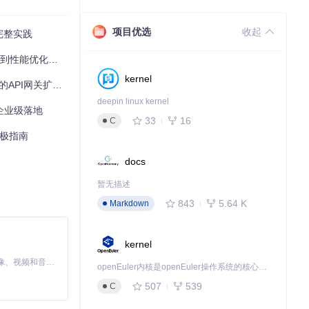
项目优选
收起
的完整实践
性能优化全方案
kernel
PI网关扩展方案
deepin linux kernel
企业级落地
33
16
C
终极指南
docs
暂无描述
843
5.64 K
Markdown
kernel
MiniMax H3 是一个通用的全模态生成系统。它支持对由文本、图像、视频和音频组成的多模态上下文进行统一理解，并能生成分辨率高达 2K、时长可达 15 秒的带原生立体声音频的视频。得益于面向任务泛化的系统设计，H3 在预训练阶段就已具备广泛的多模态上下文理解与生成能力，能够出色地执行复杂的多模态指令。
openEuler内核是openEuler操作系统的核心，既是系统性能与稳定性的基石，也是连接处理器、设备与服务的桥梁。
507
539
C
基础。