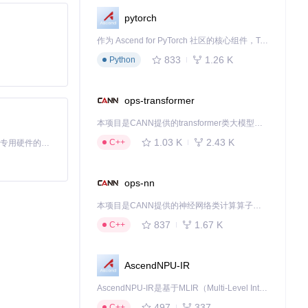
pytorch
作为 Ascend for PyTorch 社区的核心组件，TorchNPU 是昇腾专为 PyTorch 打造的深度学习适配插件，使 PyTorch 框架能够直接调用昇腾 NPU，为开发者提供昇腾 AI 处理器的超强算力。
833
1.26 K
Python
ops-transformer
本项目是CANN提供的transformer类大模型算子库，实现网络在NPU上加速计算。
1.03 K
2.43 K
C++
基于Python的Xiaozhi AI，适用于想要完整Xiaozhi体验而无需拥有专用硬件的用户。
ops-nn
本项目是CANN提供的神经网络类计算算子库，实现网络在NPU上加速计算。
837
1.67 K
C++
AscendNPU-IR
AscendNPU-IR是基于MLIR（Multi-Level Intermediate Representation）构建的，面向昇腾亲和算子编译时使用的中间表示，提供昇腾完备表达能力，通过编译优化提升昇腾AI处理器计算效率，支持通过生态框架使能昇腾AI处理器与深度调优
497
337
C++