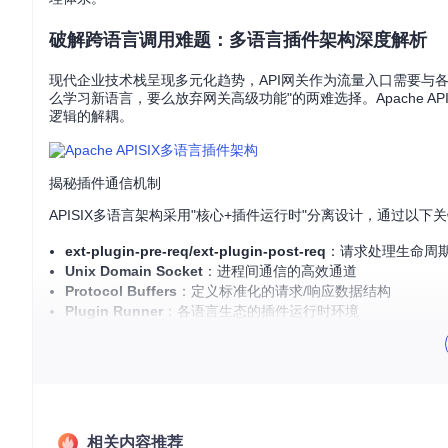
破解跨语言调用难题：多语言插件架构深度解析
现代企业技术栈呈现多元化趋势，API网关作为流量入口需要与
么学习新语言，要么放弃网关高级功能"的两难选择。Apache 
逻辑的解耦。
揭秘插件通信机制
APISIX多语言架构采用"核心+插件运行时"分离设计，通过以
ext-plugin-pre-req/ext-plugin-post-req
：请求处理生命周
Unix Domain Socket
：进程间通信的高效通道
Protocol Buffers
：定义标准化的请求/响应数据结构
Plugin Runner
：各语言生态的插件运行时环境
graph TD

    A[客户端请求] --> B[APISIX核心]

    B --> C{路由匹配}

    C --> D[ext-plugin-pre-req钩子]

    D --> E[Unix Socket]

    E --> F[Java Plugin Runner]

相关内容推荐