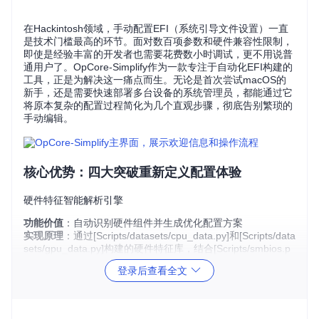
在Hackintosh领域，手动配置EFI（系统引导文件设置）一直
是技术门槛最高的环节。面对数百项参数和硬件兼容性限制，
即使是经验丰富的开发者也需要花费数小时调试，更不用说普
通用户了。OpCore-Simplify作为一款专注于自动化EFI构建的
工具，正是为解决这一痛点而生。无论是首次尝试macOS的
新手，还是需要快速部署多台设备的系统管理员，都能通过它
将原本复杂的配置过程简化为几个直观步骤，彻底告别繁琐的
手动编辑。
核心优势：四大突破重新定义配置体验
硬件特征智能解析引擎
功能价值
：自动识别硬件组件并生成优化配置方案
实现原理
：通过[Scripts/datasets/cpu_data.py]和[Scripts/data
sets/gpu_data.py]构建的硬件特征库，结合[Scripts/smbios.p
y]模块的系统信息提取技术，工具能够精准匹配最佳兼容配
登录后查看全文
置。这就像为你的硬件量身定制一套合身的"系统驱动西装"，
每个组件都能找到最适合的工作模式。
使用场景
：当用户导入硬件报告后，系统会在30秒内完成CP
U、GPU、主板等关键组件的分析，并标记出需要特别配置的