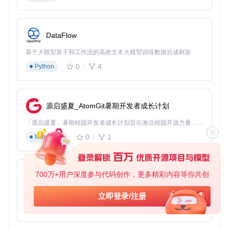
成所有配置工作，而你只需点击几次鼠标。
使用场景
：用户在配置页面选择目标macOS版本和自定义选
项后，工具会自动处理ACPI补丁、内核扩展、SMBIOS型号等
复杂设置，生成可直接使用的EFI文件夹。
DataFlow
基于大模型算子和工作流的高效文本大模型训练数据合成框架
0
4
Python
实践指南：三步完成专业级EFI配置
第一步：获取并准备项目
源启盛夏_AtomGit暑期开发者成长计划
git 
clone
cd
 OpCore-Simplify

「源启盛夏」暑期校园开发者成长计划旨在激活校园开源力量，通过积分激励、认证扶持、资源倾斜等形式，引导高校组织和开发者完成「入驻 — 建项目 — 做贡献 — 获认证 — 得资源」的完整闭环。无论你是想带领社团入驻平台的组织者，还是希望用代码贡献证明自己的开发者，都能在这里找到属于你的成长路径。
0
1
Markdown
为什么这么做
：这一步获取最新代码并安装必要依赖，确保工
具拥有最新的硬件数据库和功能支持。就像组装家具前需要准
备好所有零件和工具，这是确保后续流程顺利的基础。
700万+用户深度参与代码创作，更多精彩内容等你共创
py-xiaozhi
第二步：硬件分析与兼容性检查
基于Python的Xiaozhi AI，适用于想要完整Xiaozhi体验而无需拥有专用硬件的用户。
立即登录/注册
运行主程序后，首先通过"Select Hardware Report"功能导入
0
1
Python
或生成硬件报告，工具会自动完成硬件扫描和兼容性评估。
为什么这么做
：准确的硬件信息是构建兼容EFI的基础，这一
步能够避免因硬件不匹配导致的各种启动问题。就像医生需要