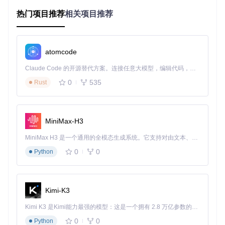
部分，如不兼容的独立显卡或需要补丁的声卡。
热门项目推荐
相关项目推荐
多层级兼容性验证系统
atomcode
功能价值
：提前识别潜在冲突，降低配置失败风险
实现原理
：[Scripts/compatibility_checker.py]模块构建了从硬
Claude Code 的开源替代方案。连接任意大模型，编辑代码，运行命令，自动验证 — 全自动执行。用 Rust 构建，极致性能。 ｜ An open-source alternative to Claude Code. Connect any LLM, edit code, run commands, and verify changes — autonomously. Built in Rust for speed. Get Started
件到系统版本的完整验证链，支持从macOS High Sierra 10.1
3到最新Tahoe 26的全版本检测。配置验证机制就像系统的安
0
535
Rust
全门禁，只有通过兼容性检查的配置才能进入下一步，有效避
免了因硬件不兼容导致的系统崩溃。
使用场景
：在生成最终配置前，工具会对CPU指令集支持、G
PU驱动兼容性、主板芯片组适配性等进行全面扫描，并以直
MiniMax-H3
观的红绿标记展示结果，让用户清楚了解每个硬件组件的兼容
状态。
MiniMax H3 是一个通用的全模态生成系统。它支持对由文本、图像、视频和音频组成的多模态上下文进行统一理解，并能生成分辨率高达 2K、时长可达 15 秒的带原生立体声音频的视频。得益于面向任务泛化的系统设计，H3 在预训练阶段就已具备广泛的多模态上下文理解与生成能力，能够出色地执行复杂的多模态指令。
0
0
Python
自动化配置生成中枢
功能价值
：一键生成完整EFI文件，无需手动编辑
Kimi-K3
实现原理
：通过[Scripts/kext_maestro.py]管理内核扩展，[Scr
ipts/acpi_guru.py]处理电源管理补丁，结合[Scripts/resource_
Kimi K3 是Kimi能力最强的模型：这是一个拥有 2.8 万亿参数的混合专家（MoE）模型，具备原生视觉理解能力，并支持 100 万 token 的上下文窗口。
fetcher.py]的自动资源下载功能，工具能够构建完整的引导环
0
0
境。这个过程就像有一位经验丰富的系统工程师在后台为你完
Python