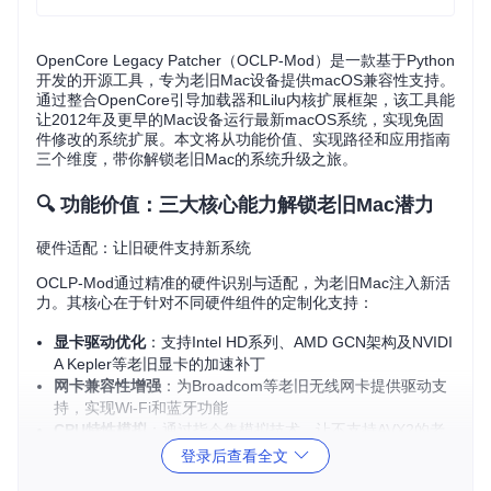
OpenCore Legacy Patcher（OCLP-Mod）是一款基于Python
开发的开源工具，专为老旧Mac设备提供macOS兼容性支持。
通过整合OpenCore引导加载器和Lilu内核扩展框架，该工具能
让2012年及更早的Mac设备运行最新macOS系统，实现免固
件修改的系统扩展。本文将从功能价值、实现路径和应用指南
三个维度，带你解锁老旧Mac的系统升级之旅。
🔍 功能价值：三大核心能力解锁老旧Mac潜力
硬件适配：让旧硬件支持新系统
OCLP-Mod通过精准的硬件识别与适配，为老旧Mac注入新活
力。其核心在于针对不同硬件组件的定制化支持：
显卡驱动优化
：支持Intel HD系列、AMD GCN架构及NVIDI
A Kepler等老旧显卡的加速补丁
网卡兼容性增强
：为Broadcom等老旧无线网卡提供驱动支
持，实现Wi-Fi和蓝牙功能
CPU特性模拟
：通过指令集模拟技术，让不支持AVX2的老
旧CPU运行新系统
登录后查看全文
系统优化：深度定制的macOS体验