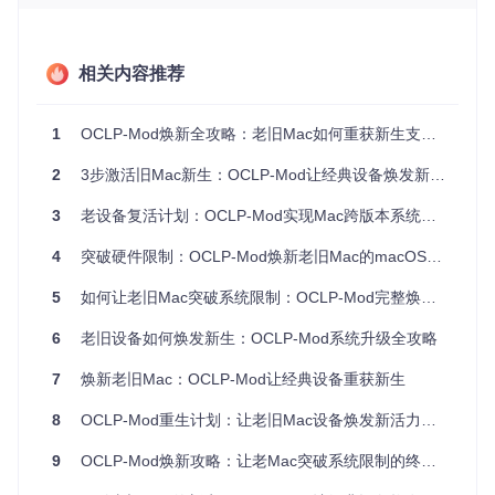
通过内核级别的精细化调整，OCLP-Mod实现系统功能的全面
优化：
相关内容推荐
启动流程优化
：定制OpenCore引导参数，解决老旧硬件的
启动兼容性问题
电源管理增强
：优化电池续航和散热控制，提升系统稳定性
1
OCLP-Mod焕新全攻略：老旧Mac如何重获新生支持最新macOS
功能解锁
：启用Sidecar、AirDrop等原生不支持的系统功能
用户工具：简洁高效的操作体验
2
3步激活旧Mac新生：OCLP-Mod让经典设备焕发新活力
提供直观的图形化界面和自动化工具链，降低技术门槛：
3
老设备复活计划：OCLP-Mod实现Mac跨版本系统迁移的完整路径
一键配置生成
：根据硬件自动生成最佳OpenCore配置
4
可视化安装流程
突破硬件限制：OCLP-Mod焕新老旧Mac的macOS兼容性扩展方案
：引导用户完成系统安装和补丁应用
系统维护工具
：集成内核缓存重建、启动项管理等实用功能
5
如何让老旧Mac突破系统限制：OCLP-Mod完整焕新指南
OCLP-Mod主界面提供直观的功能导航，包括OpenCore构
6
老旧设备如何焕发新生：OCLP-Mod系统升级全攻略
建、安装器创建和系统补丁等核心功能
7
焕新老旧Mac：OCLP-Mod让经典设备重获新生
🛠️ 实现路径：免固件修改的技术方案
8
OCLP-Mod重生计划：让老旧Mac设备焕发新活力的系统升级方案
原理卡片：核心技术解析
9
OCLP-Mod焕新攻略：让老Mac突破系统限制的终极技术方案
OCLP-Mod采用三层架构实现老旧Mac的系统兼容性：