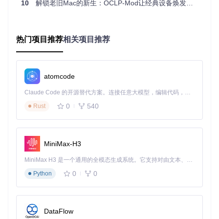
10
解锁老旧Mac的新生：OCLP-Mod让经典设备焕发新活力
引导层
：通过OpenCore引导加载器拦截并修改系统启动
流程
内核层
：利用Lilu框架注入内核扩展，修正硬件驱动兼容性
热门项目推荐
相关项目推荐
应用层
：提供用户界面和自动化工具，简化配置与维护流
程
这种架构的优势在于完全基于软件实现，无需修改硬件固件，
既保证了安全性，又降低了操作风险。
atomcode
关键技术点
Claude Code 的开源替代方案。连接任意大模型，编辑代码，运行命令，自动验证 — 全自动执行。用 Rust 构建，极致性能。 ｜ An open-source alternative to Claude Code. Connect any LLM, edit code, run commands, and verify changes — autonomously. Built in Rust for speed. Get Started
动态补丁注入
：在系统启动时动态应用硬件适配补丁
0
540
Rust
SMBIOS伪装
：通过修改系统硬件标识，绕过苹果的兼容性
检查
内核缓存重建
：针对老旧硬件优化内核加载流程
MiniMax-H3
📋 应用指南：四步完成老旧Mac系统焕新
MiniMax H3 是一个通用的全模态生成系统。它支持对由文本、图像、视频和音频组成的多模态上下文进行统一理解，并能生成分辨率高达 2K、时长可达 15 秒的带原生立体声音频的视频。得益于面向任务泛化的系统设计，H3 在预训练阶段就已具备广泛的多模态上下文理解与生成能力，能够出色地执行复杂的多模态指令。
第一步：获取项目代码
0
0
Python
git 
clone
第二步：启动图形配置工具
DataFlow
运行项目根目录下的
OCLP-Mod-GUI.command
文件，启动图