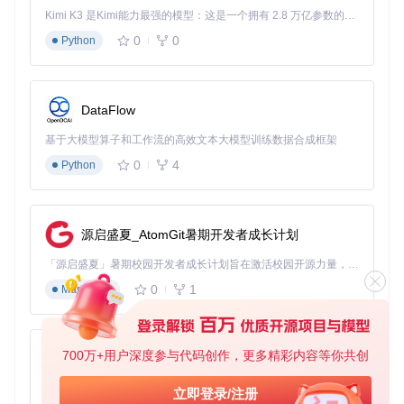
Kimi K3 是Kimi能力最强的模型：这是一个拥有 2.8 万亿参数的混合专家（MoE）模型，具备原生视觉理解能力，并支持 100 万 token 的上下文窗口。
⚠️ 注意：操作前会显示详细说明，请仔细阅读并确认了解
0
0
Python
操作影响
完成操作
：等待程序执行完毕，根据提示决定是否重启电
脑
DataFlow
办公用户的效率优化方案
基于大模型算子和工作流的高效文本大模型训练数据合成框架
启动程序后依次选择：
0
4
Python
输入"1"：移除娱乐类UWP应用
输入"4"：移除不必要的后台服务
输入"5"：调整Windows功能（关闭不常用组件）
源启盛夏_AtomGit暑期开发者成长计划
输入"6"：优化隐私设置
「源启盛夏」暑期校园开发者成长计划旨在激活校园开源力量，通过积分激励、认证扶持、资源倾斜等形式，引导高校组织和开发者完成「入驻 — 建项目 — 做贡献 — 获认证 — 得资源」的完整闭环。无论你是想带领社团入驻平台的组织者，还是希望用代码贡献证明自己的开发者，都能在这里找到属于你的成长路径。
执行完成后，办公电脑将获得：
0
1
Markdown
更流畅的系统响应
更长的电池续航时间
更少的后台干扰
700万+用户深度参与代码创作，更多精彩内容等你共创
游戏玩家的性能优化路径
py-xiaozhi
启动程序后依次选择：
基于Python的Xiaozhi AI，适用于想要完整Xiaozhi体验而无需拥有专用硬件的用户。
立即登录/注册