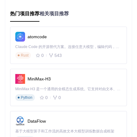
git 
clone
 https://gitcode.com/gh_mirrors/aut/automa

热门项目推荐
相关项目推荐
# 进入项目目录
cd
 automa

# 安装依赖包
atomcode
2. 浏览器环境配置对比
Claude Code 的开源替代方案。连接任意大模型，编辑代码，运行命令，自动验证 — 全自动执行。用 Rust 构建，极致性能。 ｜ An open-source alternative to Claude Code. Connect any LLM, edit code, run commands, and verify changes — autonomously. Built in Rust for speed. Get Started
Chrome浏览
0
543
配置项
Firefox浏览器
Rust
器
扩展加载
chrome://exte
about:debugging#/runtime/
页面
nsions
this-firefox
MiniMax-H3
开发者模
需要手动开启
自动支持临时加载
式
MiniMax H3 是一个通用的全模态生成系统。它支持对由文本、图像、视频和音频组成的多模态上下文进行统一理解，并能生成分辨率高达 2K、时长可达 15 秒的带原生立体声音频的视频。得益于面向任务泛化的系统设计，H3 在预训练阶段就已具备广泛的多模态上下文理解与生成能力，能够出色地执行复杂的多模态指令。
选择manifest.firefox.json文
0
0
Python
加载方式
选择项目目录
件
yarn dev:chro
开发命令
yarn dev:firefox
me
DataFlow
yarn build:chr
构建命令
yarn build:firefox
ome
基于大模型算子和工作流的高效文本大模型训练数据合成框架
集中式权限请