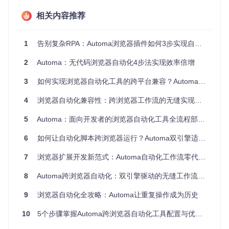
以在任一浏览器中开发自动化脚本，然后在另一浏览器中直接
运行。
相关内容推荐
2. 统一工作流体验
1
告别复杂RPA：Automa浏览器插件如何3步实现自动化效率革命
无论使用Chrome还是Firefox，Automa都提供一致的用户界面
和操作方式：
2
Automa：无代码浏览器自动化4步法实现效率倍增
相同的工作流编辑界面
3
如何实现浏览器自动化工具的跨平台兼容？Automa双引擎适配方案
一致的区块配置选项
统一的数据存储格式
4
浏览器自动化兼容性：跨浏览器工作流的无缝实现指南
相似的执行结果反馈
5
Automa：面向开发者的浏览器自动化工具全流程部署指南
这种一致性大大降低了用户在不同浏览器间切换的学习成本，
提高了工作效率。
6
如何让自动化脚本跨浏览器运行？Automa双引擎适配方案
二、环境部署指南：Chrome与Firefox安装配置
7
浏览器扩展开发新范式：Automa自动化工作流零代码构建指南
对比
8
Automa跨浏览器自动化：双引擎驱动的无缝工作流解决方案
1. 开发环境准备
9
浏览器自动化全攻略：Automa让重复操作成为历史
在开始使用Automa之前，需要准备基础开发环境：
10
5个步骤掌握Automa跨浏览器自动化工具配置与优化指南
# 克隆项目仓库