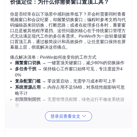
价值定位：为什么你需要窗口置顶工具？
你是否经常在以下场景中感到效率低下？开会时需要同时查看
视频窗口和会议纪要，却频繁切换窗口；编程时参考文档与代
码编辑器来回切换，打断思路；或者在处理多任务时，重要窗
口总是被其他程序遮挡。这些问题的核心在于传统窗口管理方
式无法满足现代工作的多任务需求。PinWin作为一款轻量级窗
口置顶工具，通过极简设计和高效操作，让任意窗口保持在屏
幕最上层，彻底解决这些痛点。
痛点解决清单：PinWin如何改变你的工作方式
频繁窗口切换
→ 一键置顶关键窗口，减少80%的切换操作
多任务干扰
→ 保持核心工作窗口始终可见，专注度提升4
0%
复杂配置门槛
→ 零设置启动，无需学习成本即可上手
系统资源占用
→ 内存占用不足5MB，对系统性能影响可忽
略不计
权限限制困扰
→ 无需管理员权限，绿色运行不修改系统设
置
登录后查看全文
场景化解决方案：多场景安装策略
不同用户有不同的使用习惯和环境需求，PinWin提供了多种部
署方式，满足各类用户群体的需求。