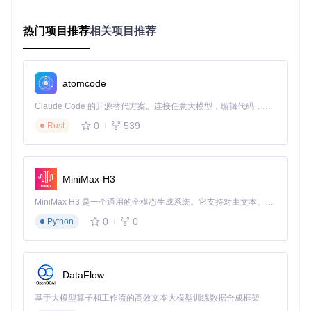
在安装前，请确保你的系统满足以下条件：
操作系统：Windows 7/8/10/11（32/64位）
热门项目推荐
相关项目推荐
.NET Framework 4.6.2+运行环境
检测方法：按下
Win+R
输入
reg query "HKLM\SOFTWARE\Mi
crosoft\NET Framework Setup\NDP\v4\full"
，查看是
atomcode
否存在
Release
项且值≥394802。如果不满足，需先安装.NET
Framework 4.6.2或更高版本。
Claude Code 的开源替代方案。连接任意大模型，编辑代码，运行命令，自动验证 — 全自动执行。用 Rust 构建，极致性能。 ｜ An open-source alternative to Claude Code. Connect any LLM, edit code, run commands, and verify changes — autonomously. Built in Rust for speed. Get Started
0
539
Rust
效率对比：PinWin与同类工具性能差异
传统窗口管理工
同类置顶软
特性
PinWin
具
件
MiniMax-H3
内存占用
<5MB
20-50MB
10-30MB
MiniMax H3 是一个通用的全模态生成系统。它支持对由文本、图像、视频和音频组成的多模态上下文进行统一理解，并能生成分辨率高达 2K、时长可达 15 秒的带原生立体声音频的视频。得益于面向任务泛化的系统设计，H3 在预训练阶段就已具备广泛的多模态上下文理解与生成能力，能够出色地执行复杂的多模态指令。
启动速度
<1秒
3-5秒
2-4秒
0
0
Python
操作步骤
1-2步
3-5步
2-3步
功能复杂
极简实用
复杂全面
中等
度
DataFlow
几乎不占
系统资源
较多
中等
基于大模型算子和工作流的高效文本大模型训练数据合成框架
用