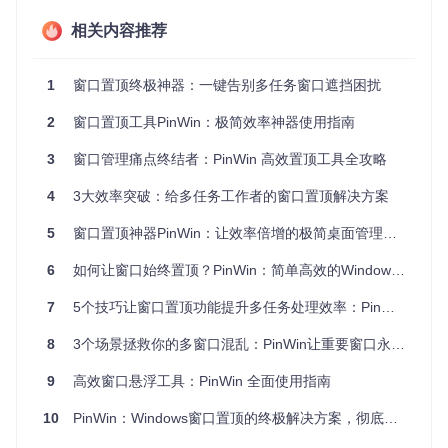
绿色版部署：适合追求极致简洁的用户
相关内容推荐
下载最新压缩包并解压至任意文件夹（如
D:\Tools\PinW
in
）
1
窗口置顶终极神器：一键告别多任务窗口遮挡困扰
双击
PinWin.exe
启动程序，系统托盘出现图钉图标
右键图标选择"固定窗口"即可开始使用
2
窗口置顶工具PinWin：极简效率神器使用指南
💡
技巧
：创建桌面快捷方式并设置"以管理员身份运行"，解决
3
窗口管理痛点终结者：PinWin 高效置顶工具全攻略
部分高权限窗口无法置顶的问题
包管理器安装：适合开发者和IT专业人士
4
3大效率突破：给多任务工作者的窗口置顶解决方案
打开管理员命令提示符
输入
choco install pinwin
并回车
5
窗口置顶神器PinWin：让效率倍增的极简桌面管理工具
等待安装完成后，在开始菜单找到PinWin快捷方式
6
如何让窗口始终置顶？PinWin：简单高效的Windows窗口置顶神器
⚠️
注意
：需要预先安装Chocolatey包管理器，安装命令为
Set
7
5个技巧让窗口置顶功能提升多任务处理效率：PinWin完全指南
-ExecutionPolicy Bypass -Scope Process -Force;
[System.Net.ServicePointManager]::SecurityProto
col = [System.Net.ServicePointManager]::Securit
8
3个场景拯救你的多窗口混乱：PinWin让重要窗口永远在视线焦点
yProtocol -bor 3072; iex ((New-Object System.Ne
t.WebClient).DownloadString('https://community.
9
高效窗口悬浮工具：PinWin 全面使用指南
chocolatey.org/install.ps1'))
10
PinWin：Windows窗口置顶的终极解决方案，彻底告别频繁切换窗口
环境兼容性检测