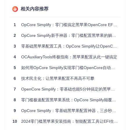
操作流程
相关内容推荐
💡 引擎的核心优势在于动态决策系统——它不仅参考硬件型
号，还会分析用户选择的 macOS 版本（从 High Sierra 到最
新的 Tahoe 26），自动调整 ACPI 补丁和 kext 组合。这种动
1
OpCore Simplify：零门槛搞定黑苹果OpenCore EFI配置的平民工具
态适配能力使工具能处理从老旧笔记本到最新台式机的各种硬
件配置，大大降低了黑苹果的入门门槛。
2
OpCore Simplify新手神器：零门槛配置黑苹果的躺平式工具
硬件适配红绿灯：一眼看穿兼容性
3
零基础黑苹果配置工具：OpCore Simplify让OpenCore安装像搭积木一样简单
4
OCAuxiliaryTools终极指南：黑苹果配置从此一键搞定
配置黑苹果最让人头疼的就是硬件兼容性问题。OpCore Simp
lify 创新推出"硬件适配红绿灯"系统，通过直观的色彩标识展示
5
如何用OpCore Simplify实现零门槛OpenCore自动配置？黑苹果新手的颠覆式解决方案
各组件状态：绿色表示完美支持，黄色需要额外补丁，红色则
暂时不兼容。
6
技术民主化：让黑苹果配置不再高不可攀
EFI生成工具：兼容性检测页面清晰显示CPU、显卡等硬件的
7
OpenCore Simplify：零基础也能5分钟搞定的黑苹果EFI配置神器
支持情况
8
零门槛极速配置黑苹果系统：OpCore Simplify颠覆传统的极简方案
🚀 检测完成后，工具会生成详细的硬件报告，包括：
9
OpCore Simplify：零基础黑苹果配置神器，三步秒上手小白也能轻松搞定
CPU兼容性
：Intel 1-15代酷睿/AMD Ryzen全系列处理器支
持状态
10
2024零门槛黑苹果安装指南：智能配置工具让EFI生成从未如此简单
显卡适配
：Intel核显原生支持，AMD显卡需特定补丁，NVI