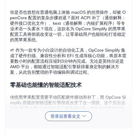
你是否也曾想在普通电脑上体验 macOS 的丝滑操作，却被 O
penCore 配置的复杂步骤劝退？面对 ACPI 补丁（通俗解释：
硬件接口优化文件）、kext（通俗解释：内核扩展程序）等专
业术语一头雾水？现在，这款名为 OpCore Simplify 的黑苹果
配置工具将彻底改变这一切，让零基础用户也能轻松打造稳定
的黑苹果系统。
🌱 作为一款专为小白设计的自动化工具，OpCore Simplify 集
成了硬件扫描、兼容性分析和 EFI 生成等核心功能，将原本需
要数小时的配置流程压缩到3分钟内完成。无论是英特尔还是
AMD 平台，都能通过智能适配引擎获得量身定制的解决方
案，从此告别繁琐的手动编辑和调试过程。
零基础也能懂的智能适配技术
传统黑苹果配置需要手动匹配硬件驱动和补丁，而 OpCore Si
mplify 搭载的智能适配引擎彻底改变了这一现状。这个后台运
行的"配置大脑"会自动完成三项关键任务：首先扫描硬件信息
并与内置数据库比对，然后根据 macOS 版本筛选兼容组件，
登录后查看全文
最后生成经过验证的 EFI 配置方案。
黑苹果安装教程：OpCore Simplify 的欢迎界面展示了直观的