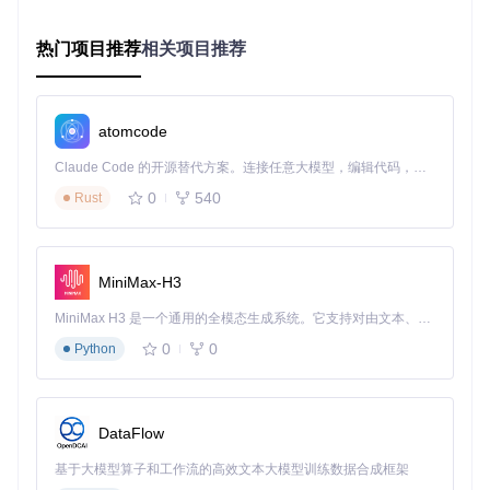
DIA新卡暂不支持
主板芯片组
：从Z370到最新700系列芯片组的优化方案
热门项目推荐
相关项目推荐
👉立即测试你的硬件兼容性：只需点击主界面的"Export Hard
ware Report"按钮，30秒内即可获得完整的兼容性评估。
atomcode
3分钟极速配置：三步完成黑苹果部署
Claude Code 的开源替代方案。连接任意大模型，编辑代码，运行命令，自动验证 — 全自动执行。用 Rust 构建，极致性能。 ｜ An open-source alternative to Claude Code. Connect any LLM, edit code, run commands, and verify changes — autonomously. Built in Rust for speed. Get Started
OpCore Simplify 将复杂流程浓缩为三个核心步骤，全程引导
0
540
Rust
式操作让新手也能轻松上手：
📌
第一步：导入硬件报告
Windows用户直接点击"Export Hardware Report"生成系统信
息；Linux/macOS用户需先在Windows环境生成报告再导入。
MiniMax-H3
工具会自动验证报告完整性，确保后续配置准确无误。
MiniMax H3 是一个通用的全模态生成系统。它支持对由文本、图像、视频和音频组成的多模态上下文进行统一理解，并能生成分辨率高达 2K、时长可达 15 秒的带原生立体声音频的视频。得益于面向任务泛化的系统设计，H3 在预训练阶段就已具备广泛的多模态上下文理解与生成能力，能够出色地执行复杂的多模态指令。
0
0
Python
黑苹果安装教程：硬件报告导入页面支持多种生成方式
📌
第二步：确认兼容性设置
系统自动完成硬件分析后，用户可查看详细的兼容状态。对于
黄色标记的组件，工具会推荐最佳解决方案，如替换不兼容的
DataFlow
无线网卡或调整BIOS设置。
基于大模型算子和工作流的高效文本大模型训练数据合成框架
📌
第三步：生成并应用EFI