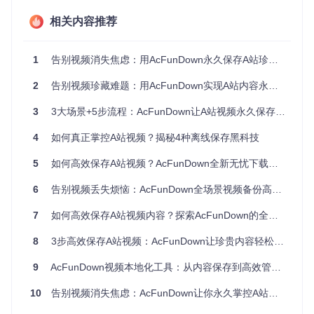
环境准备：5分钟完成Java配置与工具获取
相关内容推荐
检查Java运行环境
1
告别视频消失焦虑：用AcFunDown永久保存A站珍藏内容（附3种实用场景）
AcFunDown基于Java开发，首先需要确认你的电脑已安装Jav
a 8或更高版本：
2
告别视频珍藏难题：用AcFunDown实现A站内容永久保存
打开系统命令行（Windows用户按Win+R输入cmd，Mac/
3
3大场景+5步流程：AcFunDown让A站视频永久保存不再难
Linux用户打开终端）
输入命令
java -version
并按下回车
4
如何真正掌控A站视频？揭秘4种离线保存黑科技
若显示类似"java version 1.8.0_XXX"的信息，说明环境已
就绪
5
如何高效保存A站视频？AcFunDown全新无忧下载方案大揭秘
获取AcFunDown工具
6
告别视频丢失烦恼：AcFunDown全场景视频备份高效解决方案
通过以下步骤获取最新版本的工具：
7
如何高效保存A站视频内容？探索AcFunDown的全方位解决方案
打开命令行终端
输入克隆命令：
git clone https://gitcode.com/gh
8
3步高效保存A站视频：AcFunDown让珍贵内容轻松留存
_mirrors/ac/AcFunDown
等待下载完成后，进入项目目录：
cd AcFunDown
9
AcFunDown视频本地化工具：从内容保存到高效管理的完整解决方案
快速上手：从安装到下载的三步实战
10
告别视频消失焦虑：AcFunDown让你永久掌控A站珍藏内容