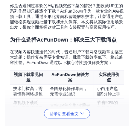
你是否遇到过喜欢的A站视频突然下架的情况？想收藏UP主的
系列作品却只能逐个下载？AcFunDown作为一款专业的A站视
频下载工具，通过图形化界面和智能解析技术，让普通用户也
能轻松实现视频批量下载和永久保存。本文将从实际使用场景
出发，带你全面掌握这款工具的安装配置与高级应用技巧。
为什么选择AcFunDown：解决三大下载痛点
在视频内容快速迭代的时代，普通用户下载网络视频常面临三
大难题：操作复杂需要专业知识、批量下载效率低下、格式兼
容性差。AcFunDown通过以下核心特性提供解决方案：
视频下载常见问
AcFunDown解决方
实际使用价
题
案
值
技术门槛高，需
全图形化操作界面，
小白用户也
要懂得网络抓包
无需专业知识
能5分钟上手
单视频下载耗
节省90%的
支持UP主全集/收藏夹
时，批量管理困
重复操作时
一键解析
难
间
登录后查看全文
视频格式复杂，
内置多格式解析引擎
下载即兼容
播放兼容性差
（FLV/MP4/M3U8）
主流播放器