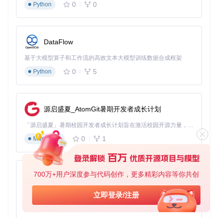
0
0
Python
高级应用：三种批量下载场景全攻略
场景一：UP主全部作品下载
DataFlow
想要收藏喜欢的UP主所有视频？只需：
基于大模型算子和工作流的高效文本大模型训练数据合成框架
在软件中切换到"UP主"标签页
0
5
Python
输入UP主个人主页链接（格式如"https://www.acfun.cn/u/
123456"）
点击"获取作品"按钮，系统会自动加载该UP主的所有视频
可选择全部下载或勾选需要的视频
源启盛夏_AtomGit暑期开发者成长计划
设置下载目录和并发数，点击"开始下载"
场景二：收藏夹内容备份
「源启盛夏」暑期校园开发者成长计划旨在激活校园开源力量，通过积分激励、认证扶持、资源倾斜等形式，引导高校组织和开发者完成「入驻 — 建项目 — 做贡献 — 获认证 — 得资源」的完整闭环。无论你是想带领社团入驻平台的组织者，还是希望用代码贡献证明自己的开发者，都能在这里找到属于你的成长路径。
0
1
Markdown
保护你的珍贵收藏不丢失：
进入A站收藏夹页面，复制收藏夹链接
在AcFunDown中选择"收藏夹"功能
700万+用户深度参与代码创作，更多精彩内容等你共创
py-xiaozhi
粘贴链接并解析，查看收藏夹内所有视频
支持按分类筛选，选择需要备份的内容
基于Python的Xiaozhi AI，适用于想要完整Xiaozhi体验而无需拥有专用硬件的用户。
立即登录/注册
启用"自动创建分类文件夹"选项，保持文件组织清晰
场景三：番剧全集下载
0
1
Python