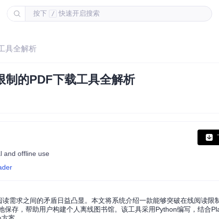
按下
快速开启搜索
/
载工具全解析
线限制的PDF下载工具全解析
 and offline use
ader
离线阅读需求之间的矛盾日益凸显。本文将系统介绍一款能够突破在线阅读限
容的本地保存，帮助用户构建个人离线图书馆。该工具采用Python编写，结合Play
份方案。