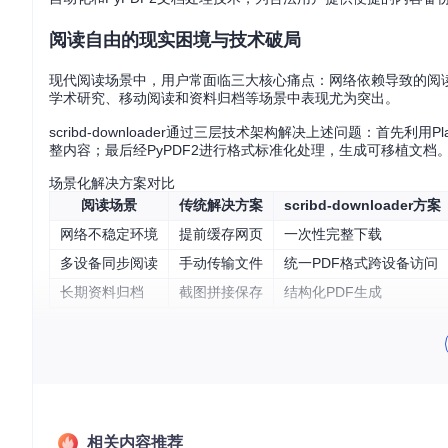
阅读自由的现实困境与技术破局
现代阅读场景中，用户常面临三大核心痛点：网络依赖导致的阅
学术研究、移动阅读和资料归档等场景中表现尤为突出。
scribd-downloader通过三层技术架构解决上述问题：首先
整内容；最后经PyPDF2进行格式标准化处理，生成可移植文
场景化解决方案对比
阅读场景
传统解决方案
scribd-downloader方案
网络不稳定环境
提前缓存网页
一次性完整下载
多设备同步阅读
手动传输文件
统一PDF格式跨设备访问
长期资料归档
截图拼接保存
结构化PDF生成
核心技术原理轻科普
Scribd下载流程原理
图1：scribd-downloader工作流程示意图（文字描述：
容识别和文档生成三个核心模块）
相关内容推荐