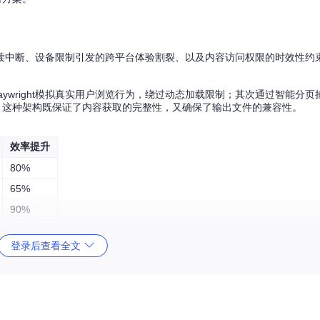
读中断、设备限制引发的跨平台体验割裂、以及内容访问权限的时效性约
利用Playwright模拟真实用户浏览行为，绕过动态加载限制；其次通过智能分
档。这种架构既保证了内容获取的完整性，又确保了输出文件的兼容性。
效率提升
80%
65%
90%
登录后查看全文
该图展示了工具从URL解析、页面渲染、内容提取到PDF合成的完整流程，包含