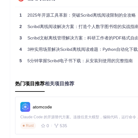
工具的核心工作原理基于现代网页渲染技术：当用户输入目标UR
发机制加载动态内容，再通过Canvas API捕获页面图像，最
1
2025年开源工具革新：突破Scribd离线阅读限制的全攻略
了内容的完整性，又避免了直接爬虫可能触发的反爬机制。
2
Scribd离线阅读解决方案：打造个人数字图书馆的实战指
环境部署与验证指南
3
Scribd文献离线管理解决方案：科研工作者的PDF格式自
前置条件检查
4
3种实用场景解决Scribd离线阅读难题：Python自动化下载工
在开始安装前，请确认系统已满足以下环境要求：
5
5分钟掌握Scribd电子书下载：从安装到使用的完整指南
Python 3.8+运行环境
pip包管理工具
网络连接（用于依赖下载和浏览器驱动安装）
热门项目推荐
相关项目推荐
通过以下命令验证Python环境：
python --version  
# 应输出3.8.0及以上版本号
pip --version     
# 确认pip正常工作
atomcode
依赖安装与验证
执行以下命令安装核心依赖包：
0
535
Rust