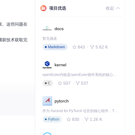
项目优选
收起
束。这些问题在
docs
暂无描述
页捕获技术获取完
843
5.62 K
Markdown
kernel
openEuler内核是openEuler操作系统的核心，既是系统性能与稳定性的基石，也是连接处理器、设备与服务的桥梁。
507
537
C
pytorch
作为 Ascend for PyTorch 社区的核心组件，TorchNPU 是昇腾专为 PyTorch 打造的深度学习适配插件，使 PyTorch 框架能够直接调用昇腾 NPU，为开发者提供昇腾 AI 处理器的超强算力。
830
1.26 K
Python
浏览器自动化、内