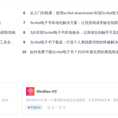
L后，系统启动无头浏览器环境加载完整页面，通过DOM分析定位内容
后经OCR文字识别与排版重组，生成结构化PDF文档。整个过程模拟了人类
6
从入门到精通：使用scribd-downloader实现Scrib
南
7
Scribd电子书本地化解决方案：让优质阅读突破在线
由获取指南
8
3步实现Scribd电子书本地备份：让阅读自由触手可
具全指南
9
Scribd电子书下载器：打造个人离线图书馆的终极解
10
如何免费下载Scribd电子书？2025年最实用的离线阅
MiniMax-H3
Claude Code 的开源替代方案。连接任意大模型，编辑代码，运行命令，自动验证 — 全自动执行。用 Rust 构建，极致性能。 ｜ An open-source alternative to Claude Code. Connect any LLM, edit code, run commands, and verify changes — autonomously. Built in Rust for speed. Get Started
0
0
Python