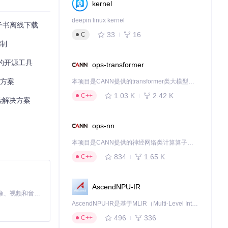
kernel
区域，使用滚动触
阅读习惯，既保证
deepin linux kernel
d电子书离线下载
33
16
C
限制
及的开源工具
ops-transformer
决方案
本项目是CANN提供的transformer类大模型算子库，实现网络在NPU上加速计算。
1.03 K
2.42 K
C++
读解决方案
ops-nn
本项目是CANN提供的神经网络类计算算子库，实现网络在NPU上加速计算。
834
1.65 K
C++
AscendNPU-IR
MiniMax H3 是一个通用的全模态生成系统。它支持对由文本、图像、视频和音频组成的多模态上下文进行统一理解，并能生成分辨率高达 2K、时长可达 15 秒的带原生立体声音频的视频。得益于面向任务泛化的系统设计，H3 在预训练阶段就已具备广泛的多模态上下文理解与生成能力，能够出色地执行复杂的多模态指令。
AscendNPU-IR是基于MLIR（Multi-Level Intermediate Representation）构建的，面向昇腾亲和算子编译时使用的中间表示，提供昇腾完备表达能力，通过编译优化提升昇腾AI处理器计算效率，支持通过生态框架使能昇腾AI处理器与深度调优
496
336
C++