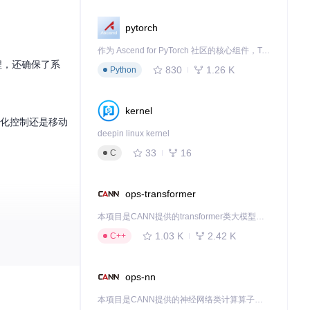
pytorch
作为 Ascend for PyTorch 社区的核心组件，TorchNPU 是昇腾专为 PyTorch 打造的深度学习适配插件，使 PyTorch 框架能够直接调用昇腾 NPU，为开发者提供昇腾 AI 处理器的超强算力。
流程，还确保了系
830
1.26 K
Python
kernel
细化控制还是移动
deepin linux kernel
33
16
C
ops-transformer
本项目是CANN提供的transformer类大模型算子库，实现网络在NPU上加速计算。
1.03 K
2.42 K
C++
ops-nn
的拖拽操作调整灯
本项目是CANN提供的神经网络类计算算子库，实现网络在NPU上加速计算。