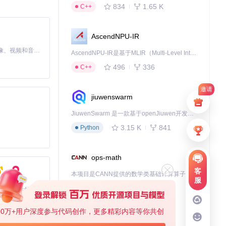
834
1.65 K
C++
过可视化图表展
AscendNPU-IR
MiniMax H3 是一个通用的全模态生成系统。它支持对由文本、图像、视频和音频组成的多模态上下文进行统一理解，并能生成分辨率高达 2K、时长可达 15 秒的带原生立体声音频的视频。得益于面向任务泛化的系统设计，H3 在预训练阶段就已具备广泛的多模态上下文理解与生成能力，能够出色地执行复杂的多模态指令。
AscendNPU-IR是基于MLIR（Multi-Level Intermediate Representation）构建的，面向昇腾亲和算子编译时使用的中间表示，提供昇腾完备表达能力，通过编译优化提升昇腾AI处理器计算效率，支持通过生态框架使能昇腾AI处理器与深度调优
习成本。
496
336
C++
邀请
jiuwenswarm
JiuwenSwarm 是一款基于openJiuwen开发的智能AI Agent，它能够将大语言模型的强大能力，通过你日常使用的各类通讯应用，直接延伸至你的指尖。
。
3.15 K
841
Python
ops-math
客
本项目是CANN提供的数学类基础计算算子库，实现网络在NPU上加速计算。
服
1.24 K
1.36 K
C++
基于Python的Xiaozhi AI，适用于想要完整Xiaozhi体验而无需拥有专用硬件的用户。
00万+用户深度参与代码创作，更多精彩内容等你共创
deveco-code