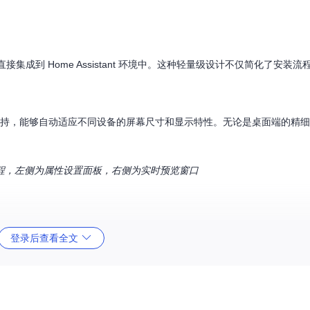
直接集成到 Home Assistant 环境中。这种轻量级设计不仅简化了安装
题的原生支持，能够自动适应不同设备的屏幕尺寸和显示特性。无论是桌面端的精
置过程，左侧为属性设置面板，右侧为实时预览窗口
登录后查看全文
个卡片都针对特定设备类型的操作逻辑进行了优化设计。
调节滑块和色温选择器，支持快速开关和精细化参数调节。用户可通过简单