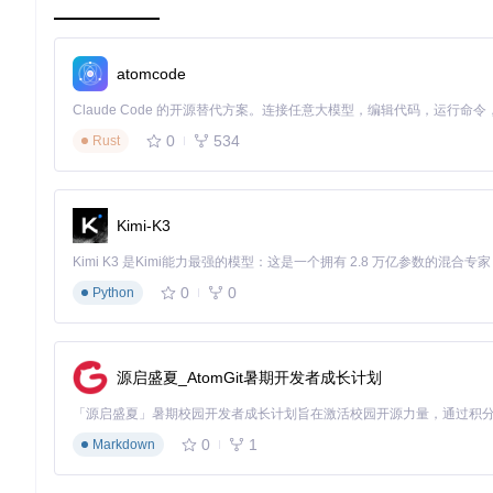
温控器卡片
温控器卡片 (
src/cards/climate-card/climate-card.ts
) 提供了直
atomcode
示当前温度趋势。
核心优势
：实体卡片系统采用面向设备类型的设计理念，将复
0
534
Rust
2. 快捷芯片系统：常用功能的一键访问
芯片系统以水平条带形式组织常用功能，支持多种类型的快捷操
Kimi-K3
天气芯片
天气芯片实时展示当前温度和天气状况，点击可展开详细天气预
0
0
Python
实体状态芯片
实体状态芯片 (
src/cards/chips-card/chips/entity-chip.ts
) 显示
源启盛夏_AtomGit暑期开发者成长计划
图 2：芯片编辑器界面展示了多种芯片类型的配置列表和实时预
3. 模板引擎：无限扩展的定制能力
0
1
Markdown
模板系统允许用户通过自定义代码创建完全个性化的卡片内容，