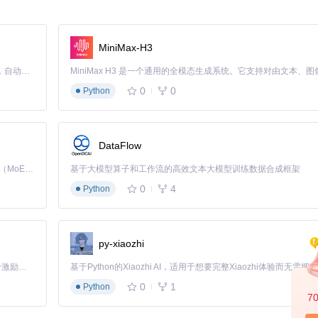
观的温度控制界面，支持模式切换（制热/制冷/自动）和目标温度设定，通
MiniMax-H3
Claude Code 的开源替代方案。连接任意大模型，编辑代码，运行命令，自动验证 — 全自动执行。用 Rust 构建，极致性能。 ｜ An open-source alternative to Claude Code. Connect any LLM, edit code, run commands, and verify changes — autonomously. Built in Rust for speed. Get Started
杂的设备控制逻辑封装为用户友好的交互界面，降低了智能家居操作的学
0
0
Python
作组件，实现了高频功能的快速访问。
DataFlow
Kimi K3 是Kimi能力最强的模型：这是一个拥有 2.8 万亿参数的混合专家（MoE）模型，具备原生视觉理解能力，并支持 100 万 token 的上下文窗口。
基于大模型算子和工作流的高效文本大模型训练数据合成框架
报。其紧凑的设计使其能够在不占用过多空间的情况下提供关键环境信息
0
4
Python
设备当前状态，并支持一键开关操作，适用于需要快速控制的场景。
py-xiaozhi
览效果，包括天气芯片、菜单芯片和实体状态芯片
「源启盛夏」暑期校园开发者成长计划旨在激活校园开源力量，通过积分激励、认证扶持、资源倾斜等形式，引导高校组织和开发者完成「入驻 — 建项目 — 做贡献 — 获认证 — 得资源」的完整闭环。无论你是想带领社团入驻平台的组织者，还是希望用代码贡献证明自己的开发者，都能在这里找到属于你的成长路径。
0
1
Python
7
支持动态数据绑定和条件渲染，满足高级用户的定制需求。