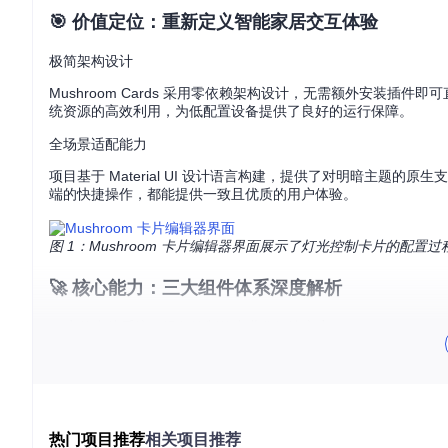
🎯 价值定位：重新定义智能家居交互体验
极简架构设计
Mushroom Cards 采用零依赖架构设计，无需额外安装插件即可
统资源的高效利用，为低配置设备提供了良好的运行保障。
全场景适配能力
项目基于 Material UI 设计语言构建，提供了对明暗主
端的快捷操作，都能提供一致且优质的用户体验。
图 1：Mushroom 卡片编辑器界面展示了灯光控制卡片的配
🚀 核心能力：三大组件体系深度解析
1. 实体卡片系统：设备控制的专业化解决方案
实体卡片系统为不同类型的智能设备提供了定制化控制界面，每
灯光控制卡片
灯光控制卡片 (
src/cards/light-card/light-card.ts
) 集成了亮度
热门项目推荐
相关项目推荐
光参数，实现精准的照明控制。