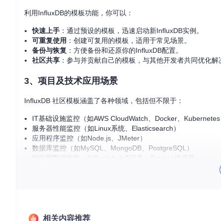
利用InfluxDB的模板功能，你可以：
快速上手
：通过预设的模板，迅速启动新InfluxDB实例。
可重复使用
：创建可复用的模板，适用于常见场景。
备份与恢复
：方便备份和还原你的InfluxDB配置。
社区共享
：参与并贡献自己的模板，与其他开发者共同优化解
3、项目及技术应用场景
InfluxDB 社区模板涵盖了各种领域，包括但不限于：
IT基础设施监控（如AWS CloudWatch、Docker、Kubernete
服务器性能监控（如Linux系统、Elasticsearch）
应用程序监控（如Node.js、JMeter）
数据库监控（如MySQL、MongoDB、PostgreSQL）
物联网数据收集（如Particle IoT设备、Enviro+传感器）
这些模板可以帮助开发人员、运维人员以及数据分析爱好者轻松
4、项目特点
易用性
：一键安装，无需复杂的配置过程。
相关内容推荐