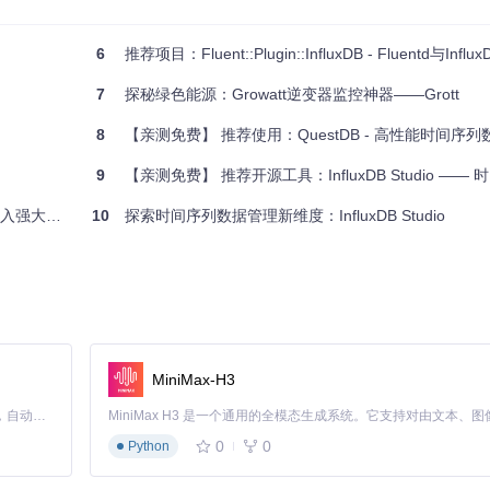
6
推荐项目：Fluent::Plugin::InfluxDB - Fluentd与In
化现有模板。
者都应该了解和尝试的宝藏资源。无论你是初学者还是经验丰富的专业人士，都可
7
探秘绿色能源：Growatt逆变器监控神器——Grott
的进步。立即加入InfluxDB社区，开启你的数据之旅吧！
8
【亲测免费】 推荐使用：QuestDB - 高性能时间序列
9
【亲测免费】 推荐开源工具：InfluxDB Studio —— 时间序
入强大动力
10
探索时间序列数据管理新维度：InfluxDB Studio
MiniMax-H3
Claude Code 的开源替代方案。连接任意大模型，编辑代码，运行命令，自动验证 — 全自动执行。用 Rust 构建，极致性能。 ｜ An open-source alternative to Claude Code. Connect any LLM, edit code, run commands, and verify changes — autonomously. Built in Rust for speed. Get Started
0
0
Python