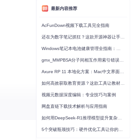
最新内容推荐
AcFunDown视频下载工具完全指南
还在为数字笔记抓狂？这款开源神器让手写批注效率提升300%
Windows笔记本电池健康管理全指南：从根源解决电池损耗问题
gmx_MMPBSA分子间相互作用索引错误的深度诊断与解决
Axure RP 11 本地化方案：Mac中文界面优化与原型设计工具汉化全指南
如何高效获取教育资源？这款工具让教材下载效率提升80%
视频元数据深度编辑：专业技巧与案例
网盘直链下载技术解析与应用指南
如何用DeepSeek-R1推理模型提升复杂任务解决能力：完整指南
5个突破瓶颈技巧：硬件优化工具让你的电脑性能提升30%