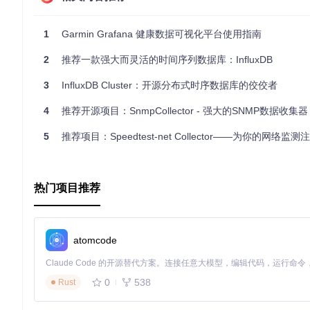
多样性
：涵盖众多不同领域的场景，满足各类需求。
开放源代码
：所有模板都可自由查看和修改，鼓励社区协作。
1
Garmin Grafana 健康数据可视化平台使用指南
持续更新
：随着社区的发展，模板库会不断添加新的模板和优
总的来说，InfluxDB 社区模板库是每个InfluxDB使用
2
推荐一款强大而灵活的时间序列数据库：InfluxDB
自己的模板，并参与到这个充满活力的开源社区中来，共同推动技术
3
InfluxDB Cluster：开源分布式时序数据库的佼佼者
4
推荐开源项目：SnmpCollector - 强大的SNMP数据收集器
5
推荐项目：Speedtest-net Collector——为你的网络监测注
热门项目推荐
atomcode
0
538
Rust