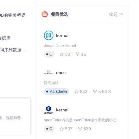
项目优选
收起
fluxDB的完美桥梁
以在这里找到适合
kernel
数据库
deepin linux kernel
列数据库管理利器
33
16
C
docs
暂无描述
843
5.64 K
Markdown
kernel
MiniMax H3 是一个通用的全模态生成系统。它支持对由文本、图像、视频和音频组成的多模态上下文进行统一理解，并能生成分辨率高达 2K、时长可达 15 秒的带原生立体声音频的视频。得益于面向任务泛化的系统设计，H3 在预训练阶段就已具备广泛的多模态上下文理解与生成能力，能够出色地执行复杂的多模态指令。
openEuler内核是openEuler操作系统的核心，既是系统性能与稳定性的基石，也是连接处理器、设备与服务的桥梁。
507
539
C