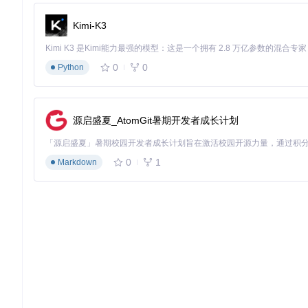
Kimi-K3
0
0
Python
源启盛夏_AtomGit暑期开发者成长计划
0
1
Markdown