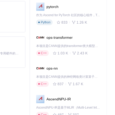
pytorch
作为 Ascend for PyTorch 社区的核心组件，TorchNPU 是昇腾专为 PyTorch 打造的深度学习适配插件，使 PyTorch 框架能够直接调用昇腾 NPU，为开发者提供昇腾 AI 处理器的超强算力。
833
1.26 K
Python
ops-transformer
本项目是CANN提供的transformer类大模型算子库，实现网络在NPU上加速计算。
1.03 K
2.43 K
C++
基于Python的Xiaozhi AI，适用于想要完整Xiaozhi体验而无需拥有专用硬件的用户。
ops-nn
本项目是CANN提供的神经网络类计算算子库，实现网络在NPU上加速计算。
837
1.67 K
C++
AscendNPU-IR
AscendNPU-IR是基于MLIR（Multi-Level Intermediate Representation）构建的，面向昇腾亲和算子编译时使用的中间表示，提供昇腾完备表达能力，通过编译优化提升昇腾AI处理器计算效率，支持通过生态框架使能昇腾AI处理器与深度调优
497
337
C++