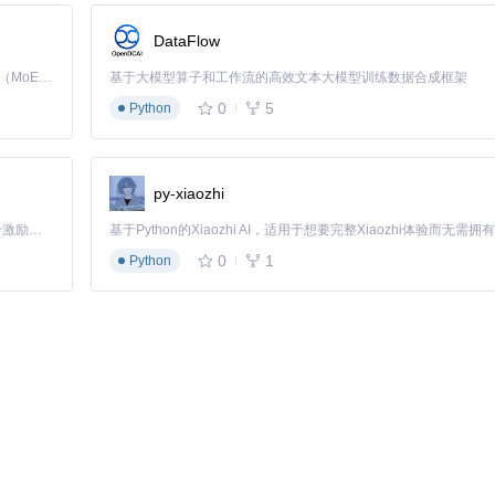
DataFlow
Kimi K3 是Kimi能力最强的模型：这是一个拥有 2.8 万亿参数的混合专家（MoE）模型，具备原生视觉理解能力，并支持 100 万 token 的上下文窗口。
基于大模型算子和工作流的高效文本大模型训练数据合成框架
0
5
Python
py-xiaozhi
「源启盛夏」暑期校园开发者成长计划旨在激活校园开源力量，通过积分激励、认证扶持、资源倾斜等形式，引导高校组织和开发者完成「入驻 — 建项目 — 做贡献 — 获认证 — 得资源」的完整闭环。无论你是想带领社团入驻平台的组织者，还是希望用代码贡献证明自己的开发者，都能在这里找到属于你的成长路径。
0
1
Python