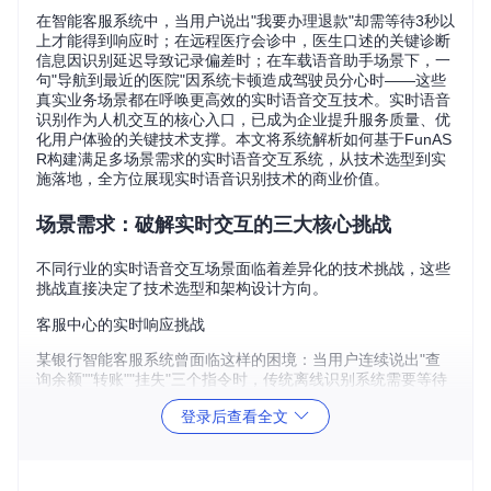
在智能客服系统中，当用户说出"我要办理退款"却需等待3秒以
上才能得到响应时；在远程医疗会诊中，医生口述的关键诊断
信息因识别延迟导致记录偏差时；在车载语音助手场景下，一
句"导航到最近的医院"因系统卡顿造成驾驶员分心时——这些
真实业务场景都在呼唤更高效的实时语音交互技术。实时语音
识别作为人机交互的核心入口，已成为企业提升服务质量、优
化用户体验的关键技术支撑。本文将系统解析如何基于FunAS
R构建满足多场景需求的实时语音交互系统，从技术选型到实
施落地，全方位展现实时语音识别技术的商业价值。
场景需求：破解实时交互的三大核心挑战
不同行业的实时语音交互场景面临着差异化的技术挑战，这些
挑战直接决定了技术选型和架构设计方向。
客服中心的实时响应挑战
某银行智能客服系统曾面临这样的困境：当用户连续说出"查
询余额""转账""挂失"三个指令时，传统离线识别系统需要等待
用户完整说完才能开始处理，导致整体交互时间超过15秒，用
登录后查看全文
户满意度评分下降37%。这种"说完再识别"的模式完全无法满
足客服场景对即时响应的要求。
核心需求指标
：