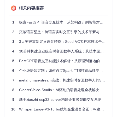
响应延迟 < 300ms
相关内容推荐
连续语音处理能力
背景噪音抑制
在线教育的实时互动挑战
1
探索FastGPT语音交互技术：从架构设计到智能对话落地实践
在线1对1教学场景中，当老师快速讲解数学公式时，学生需要
2
突破语言壁垒：跨语言实时交互引擎的技术革新与场景落地
实时看到字幕以便理解。某教育平台采用传统语音识别方案
时，因识别延迟导致字幕与讲解不同步，学生注意力分散，课
3
3大突破重新定义语音转换：Seed-VC零样本技术全解析
堂互动效率降低40%。
4
30分钟构建企业级实时交互数字人系统：从技术原理到商业落地
核心需求指标
：
5
FastGPT语音交互功能技术解析：从原理到落地的全流程指南
实时字幕生成
低资源占用（支持平板/手机端）
6
企业级语音定制：如何通过Spark-TTS打造品牌专属语音交互体验
专业术语识别准确率
智能车载的安全交互挑战
7
metahuman-stream实战：构建实时交互数字人的5个核心技术指南
车载场景对实时语音识别提出了严苛要求：在高速公路行驶
中，语音指令的任何延迟都可能导致安全风险。某车企测试数
8
ClearerVoice-Studio：AI驱动的语音处理全栈解决方案
据显示，当语音响应超过500ms时，驾驶员视线偏离路面的概
率增加2.3倍。
9
基于xiaozhi-esp32-server构建企业级智能交互系统
核心需求指标
：
10
Whisper Large-V3-Turbo赋能企业语音交互：构建实时响应系统的全栈优化方法