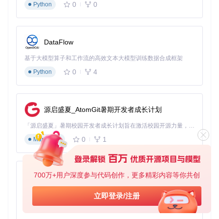
0
0
列生成的O(n²)复杂度降低至O(n)，在保持识别精度的同时，
Python
处理速度提升3倍以上，这是实现实时交互的核心技术基础。
商业价值解读
：技术架构的优化直接转化为用户体验的提升，
在金融客服场景中，采用流式架构后，用户等待时间从平均4.
DataFlow
2秒缩短至0.8秒，问题一次性解决率提升28%。
基于大模型算子和工作流的高效文本大模型训练数据合成框架
关键技术组件选型策略
0
4
Python
FunASR提供了丰富的模型组件，如何根据业务场景选择组合
方案？
1. 语音端点检测（VAD）选型
源启盛夏_AtomGit暑期开发者成长计划
FSMN-VAD：适用于低功耗场景，如智能手表、蓝牙耳机
「源启盛夏」暑期校园开发者成长计划旨在激活校园开源力量，通过积分激励、认证扶持、资源倾斜等形式，引导高校组织和开发者完成「入驻 — 建项目 — 做贡献 — 获认证 — 得资源」的完整闭环。无论你是想带领社团入驻平台的组织者，还是希望用代码贡献证明自己的开发者，都能在这里找到属于你的成长路径。
实时VAD：适用于需要精确检测的场景，如会议记录
0
1
Markdown
2. 声学模型选型
Paraformer-online：低延迟场景首选，延迟<100ms
700万+用户深度参与代码创作，更多精彩内容等你共创
Conformer：高精度场景适用，适合安静环境下的语音识别
py-xiaozhi
SenseVoice：移动端场景优化，模型体积小，识别速度快
基于Python的Xiaozhi AI，适用于想要完整Xiaozhi体验而无需拥有专用硬件的用户。
立即登录/注册
3. 后处理模块选择
0
1
Python