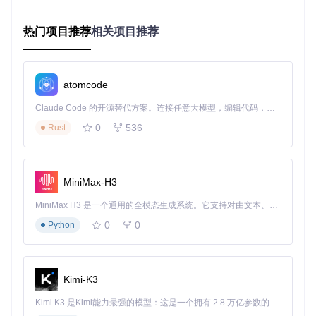
端到端延迟 < 200ms
低功耗运行
离线可用能力
热门项目推荐
相关项目推荐
技术原理：实时语音识别的技术选型决策指南
atomcode
面对多样化的场景需求，如何选择合适的技术路径？FunASR
提供了完整的技术栈支持，关键在于理解各技术组件的适用场
Claude Code 的开源替代方案。连接任意大模型，编辑代码，运行命令，自动验证 — 全自动执行。用 Rust 构建，极致性能。 ｜ An open-source alternative to Claude Code. Connect any LLM, edit code, run commands, and verify changes — autonomously. Built in Rust for speed. Get Started
景和性能特性。
0
536
Rust
核心架构解析：从离线到实时的技术跃迁
传统语音识别系统采用"全量音频→完整处理→一次性输出"的
串行架构，而FunASR通过流式处理引擎实现了革命性突破。
MiniMax-H3
MiniMax H3 是一个通用的全模态生成系统。它支持对由文本、图像、视频和音频组成的多模态上下文进行统一理解，并能生成分辨率高达 2K、时长可达 15 秒的带原生立体声音频的视频。得益于面向任务泛化的系统设计，H3 在预训练阶段就已具备广泛的多模态上下文理解与生成能力，能够出色地执行复杂的多模态指令。
架构对比
：
0
0
Python
离线架构：完整音频输入→语音端点检测→声学模型→语言
模型→结果输出
实时架构：音频流分片→增量处理→中间结果输出→动态修
Kimi-K3
正
Kimi K3 是Kimi能力最强的模型：这是一个拥有 2.8 万亿参数的混合专家（MoE）模型，具备原生视觉理解能力，并支持 100 万 token 的上下文窗口。
FunASR的Paraformer架构采用非自回归解码技术，将传统序