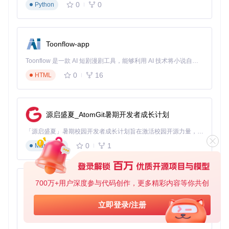
0
0
Python
Toonflow-app
Toonflow 是一款 AI 短剧漫剧工具，能够利用 AI 技术将小说自动转化为剧本，并结合 AI 生成的图片和视频，实现高效的短剧创作。借助 Toonflow，可以轻松完成从文字到影像的全流程，让短剧制作变得更加智能与便捷。
0
16
HTML
源启盛夏_AtomGit暑期开发者成长计划
「源启盛夏」暑期校园开发者成长计划旨在激活校园开源力量，通过积分激励、认证扶持、资源倾斜等形式，引导高校组织和开发者完成「入驻 — 建项目 — 做贡献 — 获认证 — 得资源」的完整闭环。无论你是想带领社团入驻平台的组织者，还是希望用代码贡献证明自己的开发者，都能在这里找到属于你的成长路径。
0
1
Markdown
700万+用户深度参与代码创作，更多精彩内容等你共创
AionUi
免费、本地、开源的 24/7 全天候 Cowork 应用，以及适用于 Gemini CLI、Claude Code、Codex、OpenCode、Qwen Code、Goose CLI、Auggie 等的 OpenClaw | 🌟 喜欢就点star吧
立即登录/注册
0
6
TypeScript