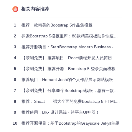
相关内容推荐
响应式设计
：适应各种屏幕尺寸，从手机到桌面电脑，都
能呈现出最佳的浏览体验。
JavaScript动画
：给页面添加动态元素，增加互动性和视
1
推荐一款精美的Bootstrap 5作品集模板
觉吸引力。
多语言支持
：除了英文，还支持西班牙文，满足不同地区
2
探索Bootstrap 5模板宝库：88款精美模板助你快速构建响应式网站
用户的需要。
易于定制
：基于HTML、CSS和JS的基础结构，容易进行
3
推荐开源项目：StartBootstrap Modern Business - 构建专业网站的新起点
个性化调整和扩展。
集成Bootstrap 5
：利用最新的Bootstrap框架，确保了代
4
【亲测免费】 推荐项目：React前端开发人员简历模板
码的稳定性和兼容性。
丰富的附加功能
：通过Google Fonts和Bootstrap Icons改
5
【亲测免费】 推荐开源：Bootstrap 5 登录页面模板
进视觉呈现。
6
推荐项目：Hemant Joshi的个人作品展示网站模板
总的来说，Portafolio Adaptable是一款精心设计的开源项目，
不仅提供了展示自我风采的舞台，也为开发者们提供了学习和
7
【亲测免费】 分享88个Bootstrap5模板，总有一款适合您
实践现代Web开发技术的平台。现在就尝试使用它，打造您的
专属在线简历，让世界看到您的才华吧！
8
推荐：Sneat——强大全面的免费Bootstrap 5 HTML Laravel管理模板
9
推荐使用：Blk• 设计系统 - 跨平台UI神器！
10
推荐开源项目：基于Bootstrap的Grayscale Jekyll主题