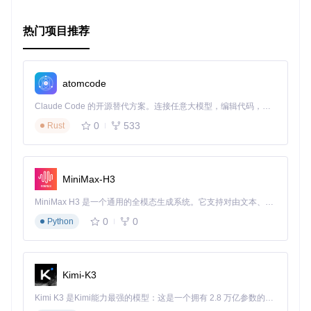
热门项目推荐
atomcode
Claude Code 的开源替代方案。连接任意大模型，编辑代码，运行命令，自动验证 — 全自动执行。用 Rust 构建，极致性能。 ｜ An open-source alternative to Claude Code. Connect any LLM, edit code, run commands, and verify changes — autonomously. Built in Rust for speed. Get Started
0
533
Rust
MiniMax-H3
MiniMax H3 是一个通用的全模态生成系统。它支持对由文本、图像、视频和音频组成的多模态上下文进行统一理解，并能生成分辨率高达 2K、时长可达 15 秒的带原生立体声音频的视频。得益于面向任务泛化的系统设计，H3 在预训练阶段就已具备广泛的多模态上下文理解与生成能力，能够出色地执行复杂的多模态指令。
0
0
Python
Kimi-K3
Kimi K3 是Kimi能力最强的模型：这是一个拥有 2.8 万亿参数的混合专家（MoE）模型，具备原生视觉理解能力，并支持 100 万 token 的上下文窗口。