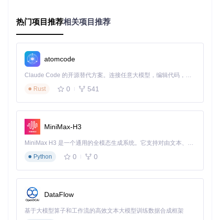
按Ctrl+Shift+Esc打开任务管理器
找到"Windows资源管理器"进程，右键选择"重新启动"
热门项目推荐
相关项目推荐
等待资源管理器重启完成后，右键点击系统托盘的Explore
rPatcher图标
选择"修复开始菜单"选项并等待完成
atomcode
验证
：
Claude Code 的开源替代方案。连接任意大模型，编辑代码，运行命令，自动验证 — 全自动执行。用 Rust 构建，极致性能。 ｜ An open-source alternative to Claude Code. Connect any LLM, edit code, run commands, and verify changes — autonomously. Built in Rust for speed. Get Started
按Win键可打开开始菜单
0
541
Rust
开始菜单内应用程序可正常启动
搜索功能恢复正常
该功能通过ExplorerPatcher/StartMenu.c模块实现，该模块重
MiniMax-H3
写了开始菜单的启动流程，绕过了系统更新导致的兼容性问题
点。
MiniMax H3 是一个通用的全模态生成系统。它支持对由文本、图像、视频和音频组成的多模态上下文进行统一理解，并能生成分辨率高达 2K、时长可达 15 秒的带原生立体声音频的视频。得益于面向任务泛化的系统设计，H3 在预训练阶段就已具备广泛的多模态上下文理解与生成能力，能够出色地执行复杂的多模态指令。
开始菜单样式定制
0
0
Python
目标
：将开始菜单外观调整为Windows 10经典样式
环境
：所有支持ExplorerPatcher的Windows 11版本
执行
：
DataFlow
打开ExplorerPatcher设置面板
基于大模型算子和工作流的高效文本大模型训练数据合成框架
切换到"开始菜单"选项卡