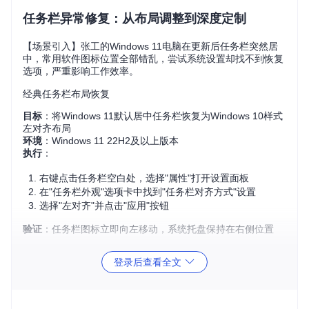
任务栏异常修复：从布局调整到深度定制
【场景引入】张工的Windows 11电脑在更新后任务栏突然居
中，常用软件图标位置全部错乱，尝试系统设置却找不到恢复
选项，严重影响工作效率。
经典任务栏布局恢复
目标
：将Windows 11默认居中任务栏恢复为Windows 10样式
左对齐布局
环境
：Windows 11 22H2及以上版本
执行
：
右键点击任务栏空白处，选择"属性"打开设置面板
在"任务栏外观"选项卡中找到"任务栏对齐方式"设置
选择"左对齐"并点击"应用"按钮
验证
：任务栏图标立即向左移动，系统托盘保持在右侧位置
⚠️ 兼容性警告：该功能通过ExplorerPatcher/TaskbarCenter.c
登录后查看全文
pp模块实现，修改了Windows Shell的默认布局渲染逻辑，在
Windows 11 Insider预览版可能存在兼容性问题。
任务栏透明度自定义