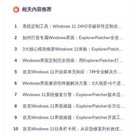
目标
：调整任务栏透明效果实现个性化视觉体验
相关内容推荐
环境
：所有支持ExplorerPatcher的Windows 11版本
执行
：
1
系统定制工具：Windows 11 24H2非破坏性定制全攻略
打开ExplorerPatcher设置面板（系统托盘图标右键菜单）
切换到"视觉效果"选项卡
2
如何打造专属Windows界面：ExplorerPatcher全攻略指南
拖动"任务栏透明度"滑块（范围0-100%）
实时预览效果后点击"确定"保存
3
3大核心模块焕新Windows 11体验：ExplorerPatcher个性化配置全攻略
验证
：任务栏透明度随滑块位置实时变化，桌面背景透过任务
4
Windows界面定制完全指南：用ExplorerPatcher打造个性化桌面体验
栏可见
5
攻克Windows 11开始菜单无响应：7种专业解决方案与底层修复技术全解析
开始菜单功能修复：从基础恢复到高级定制
6
Windows界面兼容性终极解决方案：3大场景+5个进阶技巧全面攻克系统更新难题
【场景引入】小李的电脑在安装 cumulative update 后开始菜
7
Windows 11系统修复引擎：ExplorerPatcher版本适配与界面定制全攻略
单完全无法打开，点击任务栏图标无任何反应，Win键也失去
作用，无法访问已固定的应用程序。
8
攻克Windows 11界面难题：ExplorerPatcher全方位优化指南
开始菜单基础修复
9
攻克Windows 11界面难题：ExplorerPatcher开源工具终极解决方案
目标
：解决开始菜单无法打开的核心问题
环境
：所有受影响的Windows 11系统
10
攻克Windows 11任务栏卡死：从应急修复到长效优化的全流程
执行
：