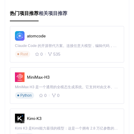
机械装置。每个机械组件在运行时都会产生应力，而动力源则
提供应力容量。当系统应力超过容量时，整个机械网络将停止
热门项目推荐
相关项目推荐
工作。
// 应力计算简化模型
public
class
StressSystem
 {

atomcode
// 总应力 = 所有工作机械的应力之和
Claude Code 的开源替代方案。连接任意大模型，编辑代码，运行命令，自动验证 — 全自动执行。用 Rust 构建，极致性能。 ｜ An open-source alternative to Claude Code. Connect any LLM, edit code, run commands, and verify changes — autonomously. Built in Rust for speed. Get Started
public
float
calculateTotalStress
(List<MechanicalComp
return
 components.stream()

0
535
Rust
            .mapToFloat(Component::getStressImpact)

            .sum();

    }

MiniMax-H3
// 系统是否过载
public
boolean
isOverstressed
(
float
 totalStress, 
floa
MiniMax H3 是一个通用的全模态生成系统。它支持对由文本、图像、视频和音频组成的多模态上下文进行统一理解，并能生成分辨率高达 2K、时长可达 15 秒的带原生立体声音频的视频。得益于面向任务泛化的系统设计，H3 在预训练阶段就已具备广泛的多模态上下文理解与生成能力，能够出色地执行复杂的多模态指令。
return
 totalStress > capacity;

    }

0
0
Python
常见动力源的应力参数：
Kimi-K3
基础转
应力容
动力源
适用场景
Kimi K3 是Kimi能力最强的模型：这是一个拥有 2.8 万亿参数的混合专家（MoE）模型，具备原生视觉理解能力，并支持 100 万 token 的上下文窗口。
速
量