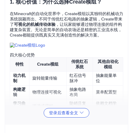
1. 核心价值：为什么选择Create模组？
在Minecraft的自动化世界中，Create模组以其独特的机械动力
系统脱颖而出。不同于传统红石电路的抽象逻辑，Create带来
了
可视化的机械传动体验
，让玩家能够通过物理连接的组件构
建复杂装置。无论是简单的自动农场还是精密的工业流水线，
Create都能提供既真实又充满创造性的解决方案。
四大核心优势
传统红石
其他自动化
特性
Create模组
系统
模组
动力机
红石信号
抽象能量单
旋转能量传输
制
脉冲
位
构建逻
抽象电路
物理连接可视化
菜单配置型
辑
布局
学习曲
陡峭且复
依赖文档学
渐进式理解
线
杂
习
登录后查看全文
创造空
机械美学与功能
标准化组件
功能优先
间
并重
组合