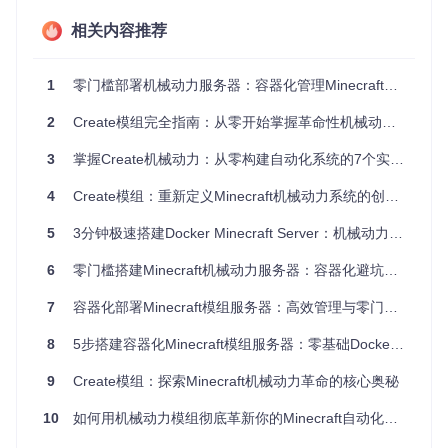
Create的魔力在于它将现实世界的机械原理与游戏机制完美结
合。当你看到齿轮转动、传送带运输物品、机械臂精准操作
相关内容推荐
时，那种成就感是传统红石无法比拟的。
2. 原理探秘：机械动力系统的底层逻辑
1
零门槛部署机械动力服务器：容器化管理Minecraft模组的完整解决方案
2.1 旋转能量：动力的本质
2
Create模组完全指南：从零开始掌握革命性机械动力系统
Create的核心是
旋转能量（Rotation）
，它就像现实世界中的
3
掌握Create机械动力：从零构建自动化系统的7个实战技巧
机械能，通过轴和齿轮在机械组件间传递。每个动力组件都有
两个关键属性：
4
Create模组：重新定义Minecraft机械动力系统的创新工具集
转速（RPM）
：旋转的速度，决定了机械的运行效率
5
3分钟极速搭建Docker Minecraft Server：机械动力模组从0到1部署指南
应力（Stress Units, SU）
：机械运行时产生的负载，决定
了系统的稳定性
6
零门槛搭建Minecraft机械动力服务器：容器化避坑指南（适合小白的容器化方案）
flowchart LR

7
容器化部署Minecraft模组服务器：高效管理与零门槛实践指南
    A[动力源] -->|旋转能量| B[传动轴]

    B --> C{齿轮系统}

8
5步搭建容器化Minecraft模组服务器：零基础Docker部署指南
    C -->|增速| D[高速低扭矩]

    C -->|减速| E[低速高扭矩]

9
Create模组：探索Minecraft机械动力革命的核心奥秘
2.2 应力系统：机械的平衡法则
10
如何用机械动力模组彻底革新你的Minecraft自动化系统
应力系统是Create的
核心平衡机制
，防止玩家构建无限强大的