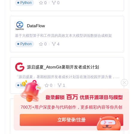
0
0
Python
手动曲
小型装置调试
16 RPM
32 SU
柄
水车
有持续水流的环境
8 RPM
512 SU
DataFlow
风力轴
开阔高空区域
16 RPM
256 SU
承
基于大模型算子和工作流的高效文本大模型训练数据合成框架
蒸汽引
需要高功率的工业场
1024 S
0
4
Python
32 RPM
擎
U
景
2.3 机械网络：连接的艺术
源启盛夏_AtomGit暑期开发者成长计划
机械网络是由传动轴、齿轮和机械组件相互连接形成的系统。
在Create中，
动力不会自动传播
，需要通过物理连接构建完整
「源启盛夏」暑期校园开发者成长计划旨在激活校园开源力量，通过积分激励、认证扶持、资源倾斜等形式，引导高校组织和开发者完成「入驻 — 建项目 — 做贡献 — 获认证 — 得资源」的完整闭环。无论你是想带领社团入驻平台的组织者，还是希望用代码贡献证明自己的开发者，都能在这里找到属于你的成长路径。
路径。
0
1
Markdown
graph TD

    subgraph 机械网络示例

        A[动力源] -->|传动轴| B[齿轮箱]

700万+用户深度参与代码创作，更多精彩内容等你共创
py-xiaozhi
        B --> C[机械臂]

        B --> D[传送带]

基于Python的Xiaozhi AI，适用于想要完整Xiaozhi体验而无需拥有专用硬件的用户。
        D --> E[分拣器]

立即登录/注册
        E --> F[储物箱]

0
1
Python
    end
