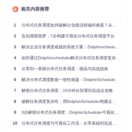
最后是
开发与运维的协作壁垒
。数据工程师需要专注于业务逻
相关内容推荐
辑实现，而运维团队则关注系统稳定性，传统工具往往无法同
时满足两者需求，导致协作效率低下。
1
分布式任务调度如何破解企业级流程编排难题？从痛点到实战的全面解决方案
这些痛点共同指向一个核心问题：如何在保证系统稳定性和扩
展性的同时，提供简单直观的用户体验？Dolphinscheduler通
2
告别调度噩梦：7步构建可视化分布式任务调度平台
过四象限架构设计，为这一问题提供了全面解答。
3
解决企业任务调度难题的高效方案：Dolphinscheduler分布式工作流编排实践
探索Dolphinscheduler的创新方案：如何重新
4
如何通过Dolphinscheduler解决分布式任务调度复杂性？完整实践指南
定义任务调度？
5
从零到一掌握分布式任务调度：挑战与实战指南
面对上述挑战，Dolphinscheduler提出了哪些创新思路？让我
们从系统架构和核心特性两个维度展开探索。
6
解决分布式调度数据一致性难题：DolphinScheduler事务处理实战
分布式架构的突破：从集中式到集群协同
7
解锁分布式任务调度：15分钟从部署到实战全攻略
传统调度工具通常采用单节点架构，存在单点故障风险和性能
瓶颈。Dolphinscheduler则采用了基于ZooKeeper的分布式架
8
破解任务调度复杂性：用DolphinScheduler构建企业级自动化工作流
构，将系统核心功能分解为Master和Worker两个主要角色。
9
3步解锁分布式任务调度：DolphinScheduler可视化工作流实战指南
10
分布式任务调度与可视化工作流：从零基础到实战应用指南
核心架构组件
：