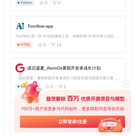
降低学习成本
：无需编写复杂的配置文件，通过拖拽即可完
0
0
Python
成任务关系定义
提高开发效率
：实时可视化反馈，减少错误配置
便于协作沟通
：图形化工作流可作为团队沟通的共同语言
Toonflow-app
这种设计理念不仅改变了工作流的创建方式，更重塑了数据工
程师与运维团队的协作模式，使双方能够在同一个可视化平台
Toonflow 是一款 AI 短剧漫剧工具，能够利用 AI 技术将小说自动转化为剧本，并结合 AI 生成的图片和视频，实现高效的短剧创作。借助 Toonflow，可以轻松完成从文字到影像的全流程，让短剧制作变得更加智能与便捷。
上高效协作。
0
14
HTML
构建弹性调度系统：从单节点到集群部署的实践
之路
源启盛夏_AtomGit暑期开发者成长计划
了解了Dolphinscheduler的核心设计理念后，让我们通过三个
「源启盛夏」暑期校园开发者成长计划旨在激活校园开源力量，通过积分激励、认证扶持、资源倾斜等形式，引导高校组织和开发者完成「入驻 — 建项目 — 做贡献 — 获认证 — 得资源」的完整闭环。无论你是想带领社团入驻平台的组织者，还是希望用代码贡献证明自己的开发者，都能在这里找到属于你的成长路径。
实施阶段，探索如何从零开始构建一个弹性调度系统。
0
1
Markdown
阶段一：环境准备与快速启动
如何在最短时间内体验Dolphinscheduler的核心功能？项目提
供了Standalone模式，使单机部署变得异常简单。
700万+用户深度参与代码创作，更多精彩内容等你共创
AionUi
# 
克隆项目仓库
免费、本地、开源的 24/7 全天候 Cowork 应用，以及适用于 Gemini CLI、Claude Code、Codex、OpenCode、Qwen Code、Goose CLI、Auggie 等的 OpenClaw | 🌟 喜欢就点star吧
立即登录/注册
0
6
TypeScript
# 
进入项目目录