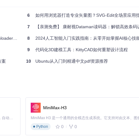
6
如何用浏览器打造专业矢量图？SVG-Edit全场景应用
7
【亲测免费】 康耐视Dataman读码器：解锁高效条
槛使用指南
8
2024人工智能入门实践指南：从零开始掌握AI核心技
9
代码化3D建模工具：KittyCAD如何重塑设计流程
方案
10
Ubuntu从入门到精通中文pdf资源推荐
acOS方案
n Support/软件名/Languages
/Contents/Resources
MiniMax-H3
Claude Code 的开源替代方案。连接任意大模型，编辑代码，运行命令，自动验证 — 全自动执行。用 Rust 构建，极致性能。 ｜ An open-source alternative to Claude Code. Connect any LLM, edit code, run commands, and verify changes — autonomously. Built in Rust for speed. Get Started
0
0
Python
的风扇控制选项和曲线调节功能