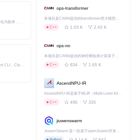
ops-transformer
本项目是CANN提供的transformer类大模型算子库，实现网络在NPU上加速计算。
Toonflow 是一款 AI 短剧漫剧工具，能够利用 AI 技术将小说自动转化为剧本，并结合 AI 生成的图片和视频，实现高效的短剧创作。借助 Toonflow，可以轻松完成从文字到影像的全流程，让短剧制作变得更加智能与便捷。
1.03 K
2.43 K
C++
ops-nn
本项目是CANN提供的神经网络类计算算子库，实现网络在NPU上加速计算。
834
1.65 K
C++
免费、本地、开源的 24/7 全天候 Cowork 应用，以及适用于 Gemini CLI、Claude Code、Codex、OpenCode、Qwen Code、Goose CLI、Auggie 等的 OpenClaw | 🌟 喜欢就点star吧
AscendNPU-IR
AscendNPU-IR是基于MLIR（Multi-Level Intermediate Representation）构建的，面向昇腾亲和算子编译时使用的中间表示，提供昇腾完备表达能力，通过编译优化提升昇腾AI处理器计算效率，支持通过生态框架使能昇腾AI处理器与深度调优
496
335
C++
jiuwenswarm
JiuwenSwarm 是一款基于openJiuwen开发的智能AI Agent，它能够将大语言模型的强大能力，通过你日常使用的各类通讯应用，直接延伸至你的指尖。
3.14 K
842
Python