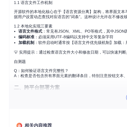
1.1 语言文件工作机制
开源软件的本地化核心在于【语言资源分离】架构，将界面文本与
据用户设置动态查找对应语言的"词条"。这种设计允许在不修改
1.2 本地化实现三要素
语言文件格式
：常见有JSON、XML、PO等格式，其中JSO
编码标准
：必须采用UTF-8编码以支持中文等复杂字符
加载机制
：软件启动时通常按【语言文件优先级机制】加载：
💡 实用提示：通过检查语言文件大小和修改日期，可以快速判
自测题
Q：如何验证语言文件完整性？
A：检查是否包含所有界面元素的翻译条目，特别注意按钮文本
二、跨平台部署方案
2.1 环境准备
在开始前，请确认：
软件版本支持本地化（通常在v2.0以上版本）
系统已安装目标语言字体
相关内容推荐