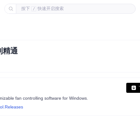
按下
快速开启搜索
/
到精通
omizable fan controlling software for Windows.
rol.Releases