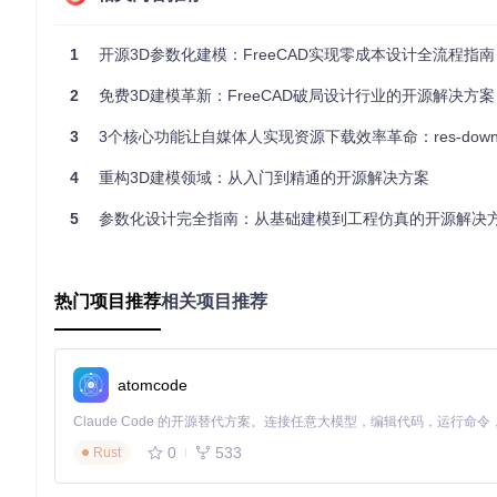
具备基础文件操作能力
2.2 本地化部署流程
1
开源3D参数化建模：FreeCAD实现零成本设计全流程指南
① 获取对应语言包
从项目仓库下载语言文件，以FanControl为例：
2
免费3D建模革新：FreeCAD破局设计行业的开源解决方案
git 
3
3个核心功能让自媒体人实现资源下载效率革命：res-downloader零门
clone
4
重构3D建模领域：从入门到精通的开源解决方案
② 放置语言文件
将下载的语言文件放入软件指定目录：
5
参数化设计完全指南：从基础建模到工程仿真的开源解决
左：Windows方案
右：m
程序根目录/Languages
~/Library/Applicatio
热门项目推荐
相关项目推荐
或 %APPDATA%/软件名/Languages
或 /Applications/软件名
③ 应用语言设置
打开软件设置界面，找到语言选项并选择目标语言
atomcode
④ 验证生效
重启软件后检查界面文本是否已切换
0
533
Rust
图1：FanControl软件本地化界面，显示CPU、GPU等设备