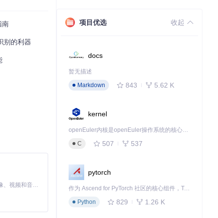
项目优选
收起
指南
码识别的利器
docs
能
暂无描述
843
5.62 K
Markdown
kernel
openEuler内核是openEuler操作系统的核心，既是系统性能与稳定性的基石，也是连接处理器、设备与服务的桥梁。
507
537
C
pytorch
MiniMax H3 是一个通用的全模态生成系统。它支持对由文本、图像、视频和音频组成的多模态上下文进行统一理解，并能生成分辨率高达 2K、时长可达 15 秒的带原生立体声音频的视频。得益于面向任务泛化的系统设计，H3 在预训练阶段就已具备广泛的多模态上下文理解与生成能力，能够出色地执行复杂的多模态指令。
作为 Ascend for PyTorch 社区的核心组件，TorchNPU 是昇腾专为 PyTorch 打造的深度学习适配插件，使 PyTorch 框架能够直接调用昇腾 NPU，为开发者提供昇腾 AI 处理器的超强算力。
829
1.26 K
Python