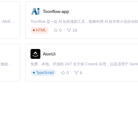
l+Shift+L
(Windows)或
Cmd+Shift+L
(macOS)
Toonflow-app
Kimi K3 是Kimi能力最强的模型：这是一个拥有 2.8 万亿参数的混合专家（MoE）模型，具备原生视觉理解能力，并支持 100 万 token 的上下文窗口。
0
16
HTML
统标准的应用资源目录结构
AionUi
「源启盛夏」暑期校园开发者成长计划旨在激活校园开源力量，通过积分激励、认证扶持、资源倾斜等形式，引导高校组织和开发者完成「入驻 — 建项目 — 做贡献 — 获认证 — 得资源」的完整闭环。无论你是想带领社团入驻平台的组织者，还是希望用代码贡献证明自己的开发者，都能在这里找到属于你的成长路径。
0
6
TypeScript