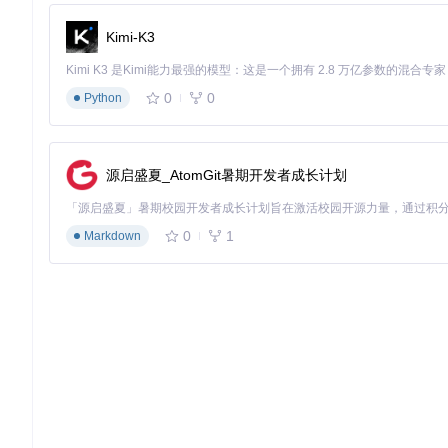
💡 实用提示：部分软件支持不重启切换语言，可尝试快捷键
Ctr
Kimi-K3
自测题
Q：Windows和macOS系统的语言文件存放路径有何本质区别？
0
0
Python
A：Windows通常采用应用目录或用户目录，macOS则遵循系
三、高级定制技巧
源启盛夏_AtomGit暑期开发者成长计划
3.1 用户场景定制方案
游戏玩家场景
0
1
Markdown
推荐设置：大字体+高对比度主题
优化重点：监控数据实时性，确保游戏中不卡顿
配置示例：
{
"fontSize"
:
14
,
"theme"
:
"high-contrast"
,
"updateInterval"
:
500
}