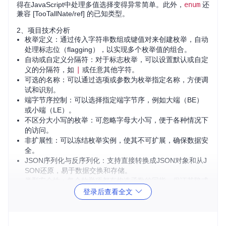
得在JavaScript中处理多值选择变得异常简单。此外，
enum
还
兼容 [TooTallNate/ref] 的已知类型。
2、项目技术分析
枚举定义：通过传入字符串数组或键值对来创建枚举，自动
处理标志位（flagging），以实现多个枚举值的组合。
自动或自定义分隔符：对于标志枚举，可以设置默认或自定
义的分隔符，如
|
或任意其他字符。
可选的名称：可以通过选项或参数为枚举指定名称，方便调
试和识别。
端字节序控制：可以选择指定端字节序，例如大端（BE）
或小端（LE）。
不区分大小写的枚举：可忽略字母大小写，便于各种情况下
的访问。
非扩展性：可以冻结枚举实例，使其不可扩展，确保数据安
全。
JSON序列化与反序列化：支持直接转换成JSON对象和从J
SON还原，易于数据交换和存储。
类型安全性：每个枚举项都有构造函数的回指，保证其隐式
最终性，防止意外修改。
登录后查看全文
强大的API：包括遍历、检查、比较、获取枚举值等方法。
3、项目及技术应用场景
应用场景：