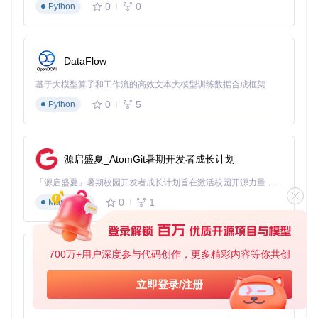
0
0
Python
DataFlow
基于大模型算子和工作流的高效文本大模型训练数据合成框架
0
5
Python
源启盛夏_AtomGit暑期开发者成长计划
「源启盛夏」暑期校园开发者成长计划旨在激活校园开源力量，通过积分激励、认证扶持、资源倾斜等形式，引导高校组织和开发者完成「入驻 — 建项目 — 做贡献 — 获认证 — 得资源」的完整闭环。无论你是想带领社团入驻平台的组织者，还是希望用代码贡献证明自己的开发者，都能在这里找到属于你的成长路径。
0
1
Markdown
700万+用户深度参与代码创作，更多精彩内容等你共创
py-xiaozhi
基于Python的Xiaozhi AI，适用于想要完整Xiaozhi体验而无需拥有专用硬件的用户。
立即登录/注册
0
1
Python