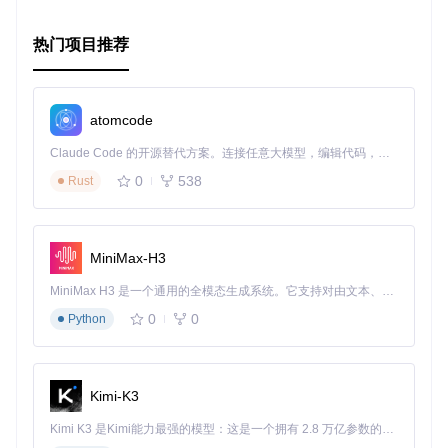
数据交换。
综上所述，无论你是要提升代码的可读性，还是希望增加类型
热门项目推荐
安全，
enum
都是一个值得尝试的优秀解决方案。立即加入到你
的项目中，体验更有序、更可控的枚举管理吧！
atomcode
Claude Code 的开源替代方案。连接任意大模型，编辑代码，运行命令，自动验证 — 全自动执行。用 Rust 构建，极致性能。 ｜ An open-source alternative to Claude Code. Connect any LLM, edit code, run commands, and verify changes — autonomously. Built in Rust for speed. Get Started
0
538
Rust
MiniMax-H3
MiniMax H3 是一个通用的全模态生成系统。它支持对由文本、图像、视频和音频组成的多模态上下文进行统一理解，并能生成分辨率高达 2K、时长可达 15 秒的带原生立体声音频的视频。得益于面向任务泛化的系统设计，H3 在预训练阶段就已具备广泛的多模态上下文理解与生成能力，能够出色地执行复杂的多模态指令。
0
0
Python
Kimi-K3
Kimi K3 是Kimi能力最强的模型：这是一个拥有 2.8 万亿参数的混合专家（MoE）模型，具备原生视觉理解能力，并支持 100 万 token 的上下文窗口。