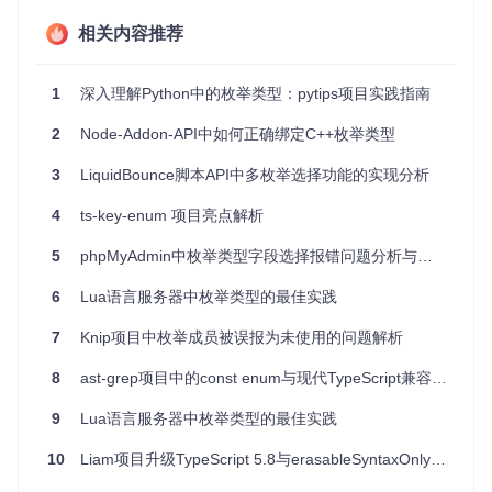
当你需要定义一组固定的常量，如颜色、状态、权限等级等
时，使用
enum
可以提高代码的可读性和维护性。
相关内容推荐
在处理二进制数据时，可以利用标志枚举进行位操作，以表
示多种状态或属性。
对于前端开发者，可以在不引入大量额外依赖的情况下，在
1
深入理解Python中的枚举类型：pytips项目实践指南
浏览器环境中使用枚举。
在Deno环境中，
enum
提供了与Node.js相似的枚举支持。
2
Node-Addon-API中如何正确绑定C++枚举类型
技术应用：
数据库查询条件：构建基于枚举的状态过滤器，使得条件更
3
LiquidBounce脚本API中多枚举选择功能的实现分析
加清晰明了。
API设计：作为返回数据的一部分，以确保客户端始终使用
4
ts-key-enum 项目亮点解析
正确的值。
5
phpMyAdmin中枚举类型字段选择报错问题分析与修复
编译时错误检查：通过类型安全性，能提前发现可能的逻辑
错误。
6
Lua语言服务器中枚举类型的最佳实践
4、项目特点
跨平台
：同时支持Node.js、浏览器和Deno环境。
7
Knip项目中枚举成员被误报为未使用的问题解析
简洁API
：提供直观且易用的方法用于枚举的创建、访
问、比较和迭代。
8
ast-grep项目中的const enum与现代TypeScript兼容性问题解析
类型安全
：非扩展性并具有隐式最终性，确保数据的稳定
性和一致性。
9
Lua语言服务器中枚举类型的最佳实践
灵活性
：支持自定义分隔符、枚举名、端字节序和大小写
敏感性。
10
Liam项目升级TypeScript 5.8与erasableSyntaxOnly实践指南
序列化与反序列化
：能够轻松地转换为JSON对象，便于