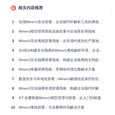
相关内容推荐
图1：MinerU离线处理流程，展示PDF文档从输入到输出的完
整本地化处理路径
1
实现MinerU安全部署：企业级PDF解析工具的离线环境配置指南
离线部署架构包含四个核心模块：
2
MinerU模型管理系统高效部署与全场景应用指南
本地资源仓库
：存储预下载的模型文件和依赖包
3
MinerU完全离线部署指南：从环境约束到生产落地的全流程方案
隔离构建环境
：无网络连接的Docker构建系统
配置管理中心
：本地化模型路径和运行参数设置
4
从0到1构建安全隔离的MinerU离线解析环境：企业级PDF处理安全实践
验证与监控
：离线环境下的功能和性能测试工具
5
MinerU安全隔离部署指南：构建企业级离线文档处理系统
实施路径：从零构建离线部署环境
6
MinerU终极部署指南：零网络环境完整解决方案
1. 准备联网环境资源
7
数据安全与本地化部署：MinerU敏感信息保护的企业级解决方案
在具备网络连接的机器上，完成以下资源准备：
8
MinerU完全隔离环境部署指南：构建企业级PDF解析安全体系
# 克隆项目源码
9
4个步骤掌握MinerU模型管理与部署：从入门到精通
git 
clone
cd
 MinerU

10
MinerU离线部署：完全断网环境解决方案
# 创建离线资源目录