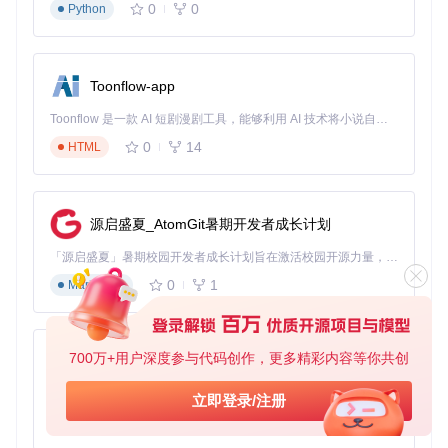
0
0
Python
# 复制离线资源
COPY
 offline-resources/deps /tmp/deps
COPY
 offline-resources/models /root/.cache/mineru/models
COPY
 offline-resources/fonts /usr/share/fonts/custom
Toonflow-app
# 安装Python依赖
Toonflow 是一款 AI 短剧漫剧工具，能够利用 AI 技术将小说自动转化为剧本，并结合 AI 生成的图片和视频，实现高效的短剧创作。借助 Toonflow，可以轻松完成从文字到影像的全流程，让短剧制作变得更加智能与便捷。
RUN
 pip3 install --no-index --find-links=/tmp/deps mineru
0
14
HTML
# 配置环境变量
ENV
 MINERU_MODEL_SOURCE=local \

    PYTHONUNBUFFERED=
1
源启盛夏_AtomGit暑期开发者成长计划
# 设置工作目录
「源启盛夏」暑期校园开发者成长计划旨在激活校园开源力量，通过积分激励、认证扶持、资源倾斜等形式，引导高校组织和开发者完成「入驻 — 建项目 — 做贡献 — 获认证 — 得资源」的完整闭环。无论你是想带领社团入驻平台的组织者，还是希望用代码贡献证明自己的开发者，都能在这里找到属于你的成长路径。
WORKDIR
 /app
0
1
Markdown
# 健康检查
HEALTHCHECK
 --interval=30s --
timeout
=10s --start-period=60
  CMD mineru --version || 
exit
 1
700万+用户深度参与代码创作，更多精彩内容等你共创
AionUi
# 入口命令
ENTRYPOINT
 [
"mineru"
]
免费、本地、开源的 24/7 全天候 Cowork 应用，以及适用于 Gemini CLI、Claude Code、Codex、OpenCode、Qwen Code、Goose CLI、Auggie 等的 OpenClaw | 🌟 喜欢就点star吧
立即登录/注册
3. 配置离线运行环境
0
6
TypeScript
创建专用配置文件
.mineru.json
，指定本地资源路径：