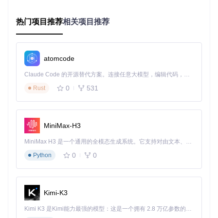
mkdir
 -p offline-resources/{models,deps,fonts}

热门项目推荐
相关项目推荐
# 下载所有模型文件
python -m mineru.cli.models_download -s modelscope -m all 
# 缓存Python依赖
atomcode
uv pip download -r requirements.txt -d offline-resources/d
Claude Code 的开源替代方案。连接任意大模型，编辑代码，运行命令，自动验证 — 全自动执行。用 Rust 构建，极致性能。 ｜ An open-source alternative to Claude Code. Connect any LLM, edit code, run commands, and verify changes — autonomously. Built in Rust for speed. Get Started
0
531
功能说明：此步骤在联网环境完成所有必要资源的下载，
Rust
为后续离线部署做准备。建议使用Python 3.10+环境执
行。
2. 构建离线Docker镜像
MiniMax-H3
将准备好的资源传输到离线环境后，构建专用Docker镜像：
MiniMax H3 是一个通用的全模态生成系统。它支持对由文本、图像、视频和音频组成的多模态上下文进行统一理解，并能生成分辨率高达 2K、时长可达 15 秒的带原生立体声音频的视频。得益于面向任务泛化的系统设计，H3 在预训练阶段就已具备广泛的多模态上下文理解与生成能力，能够出色地执行复杂的多模态指令。
0
0
Python
# 基础镜像选择
FROM
 ubuntu:
22.04
# 安装系统依赖
Kimi-K3
RUN
 apt-get update && apt-get install -y \

    python3.10 python3-pip fonts-noto-cjk libgl1 \

Kimi K3 是Kimi能力最强的模型：这是一个拥有 2.8 万亿参数的混合专家（MoE）模型，具备原生视觉理解能力，并支持 100 万 token 的上下文窗口。
    && apt-get clean && 
rm
 -rf /var/lib/apt/lists/*