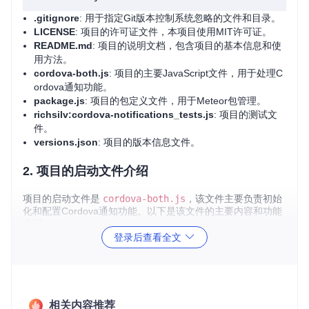
.gitignore
: 用于指定Git版本控制系统忽略的文件和目录。
LICENSE
: 项目的许可证文件，本项目使用MIT许可证。
README.md
: 项目的说明文档，包含项目的基本信息和使
用方法。
cordova-both.js
: 项目的主要JavaScript文件，用于处理C
ordova通知功能。
package.js
: 项目的包定义文件，用于Meteor包管理。
richsilv:cordova-notifications_tests.js
: 项目的测试文
件。
versions.json
: 项目的版本信息文件。
2. 项目的启动文件介绍
项目的启动文件是
cordova-both.js
，该文件主要负责初始
化和配置Cordova通知功能。以下是该文件的主要内容和功能
介绍：
登录后查看全文
// cordova-both.js
// 初始化Cordova通知功能
Meteor
.
startup
(
function
 (
) {

相关内容推荐
// 配置和启动通知服务