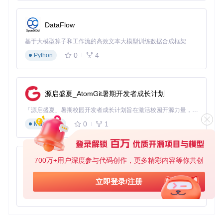
DataFlow
基于大模型算子和工作流的高效文本大模型训练数据合成框架
0
4
Python
源启盛夏_AtomGit暑期开发者成长计划
「源启盛夏」暑期校园开发者成长计划旨在激活校园开源力量，通过积分激励、认证扶持、资源倾斜等形式，引导高校组织和开发者完成「入驻 — 建项目 — 做贡献 — 获认证 — 得资源」的完整闭环。无论你是想带领社团入驻平台的组织者，还是希望用代码贡献证明自己的开发者，都能在这里找到属于你的成长路径。
0
1
Markdown
700万+用户深度参与代码创作，更多精彩内容等你共创
py-xiaozhi
基于Python的Xiaozhi AI，适用于想要完整Xiaozhi体验而无需拥有专用硬件的用户。
立即登录/注册
0
1
Python