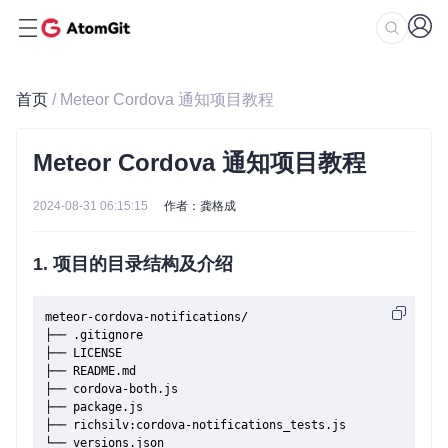
首页
/ Meteor Cordova 通知项目教程
Meteor Cordova 通知项目教程
2024-08-31 06:15:15
作者：龚格成
1. 项目的目录结构及介绍
meteor-cordova-notifications/

├── .gitignore

├── LICENSE

├── README.md

├── cordova-both.js

├── package.js

├── richsilv:cordova-notifications_tests.js
