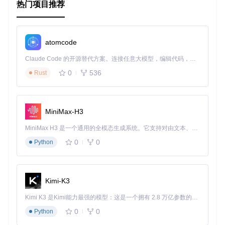
热门项目推荐
Package
.
onUse
(
function
 (
api
) {

  api.
versionsFrom
(
'1.0'
);

  api.
use
(
'meteor-base'
);

  api.
addFiles
(
'cordova-both.js'
, [
'client'
, 
'server'
]);

atomcode
});

Claude Code 的开源替代方案。连接任意大模型，编辑代码，运行命令，自动验证 — 全自动执行。用 Rust 构建，极致性能。 ｜ An open-source alternative to Claude Code. Connect any LLM, edit code, run commands, and verify changes — autonomously. Built in Rust for speed. Get Started
Package
.
onTest
(
function
 (
api
) {

  api.
use
(
'richsilv:cordova-notifications'
);

0
536
Rust
  api.
use
(
'tinytest'
);

  api.
addFiles
(
'richsilv:cordova-notifications_tests.js'
);
MiniMax-H3
Package.describe
: 描述包的基本信息，包括名称、版
本、摘要、Git仓库地址和文档文件。
MiniMax H3 是一个通用的全模态生成系统。它支持对由文本、图像、视频和音频组成的多模态上下文进行统一理解，并能生成分辨率高达 2K、时长可达 15 秒的带原生立体声音频的视频。得益于面向任务泛化的系统设计，H3 在预训练阶段就已具备广泛的多模态上下文理解与生成能力，能够出色地执行复杂的多模态指令。
Package.onUse
: 定义包的使用方式，包括依赖关系和需要
0
0
Python
添加的文件。
Package.onTest
: 定义包的测试方式，包括测试依赖和测
试文件。
Kimi-K3
以上是基于开源项目
https://github.com/richsilv/met
eor-cordova-notifications.git
的教程，涵盖了项目的
Kimi K3 是Kimi能力最强的模型：这是一个拥有 2.8 万亿参数的混合专家（MoE）模型，具备原生视觉理解能力，并支持 100 万 token 的上下文窗口。
目录结构、启动文件和配置文件的介绍。希望这些内容能帮助
你更好地理解和使用该项目。
0
0
Python