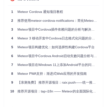
if
 (
Meteor
.
isCordova
) {

// Cordova平台特定的初始化代码
1
Meteor Cordova 通知项目教程
  }

2
推荐使用meteor-cordova-notifications：简化Meteor与Cordova应用的推送通知
Meteor.startup
: 在Meteor应用启动时执行的初始化代码。
Meteor.isCordova
: 判断当前运行环境是否为Cordova，如
3
Meteor项目中Cordova插件依赖问题的分析与解决方案
果是，则执行Cordova平台特定的初始化代码。
4
Meteor 3 移动开发中Cordova日志格式化问题的分析与解决
3. 项目的配置文件介绍
5
Meteor项目构建优化：如何选择性构建Cordova平台
项目的配置文件主要是
package.js
，该文件定义了Meteor包
6
Meteor项目中Cordova Android启动失败问题分析与解决方案
的元数据和依赖关系。以下是该文件的主要内容和功能介绍：
7
Meteor项目在Windows 11上添加Android平台的问题分析与解决方案
// package.js
8
Meteor PWA支持：渐进式Web应用的开发指南
Package
.
describe
({

name
: 
'richsilv:cordova-notifications'
,

9
【亲测免费】 推荐开源项目：raix:push——统一推送解决方案
version
: 
'0.0.1'
,

summary
: 
'Simple push notifications for Cordova apps bu
10
推荐开源项目：tap-i18n —— Meteor的全面国际化解决方案
git
: 
'https://github.com/richsilv/meteor-cordova-notifi
documentation
: 
'README.md'
});
