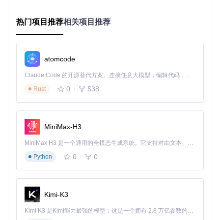
热门项目推荐
相关项目推荐
设置视觉样式
：通过CSS自定义合并单元格的边框、背景
色和文字对齐方式
.tabulator-group
 {

atomcode
background-color
: 
#f5f5f5
;

Claude Code 的开源替代方案。连接任意大模型，编辑代码，运行命令，自动验证 — 全自动执行。用 Rust 构建，极致性能。 ｜ An open-source alternative to Claude Code. Connect any LLM, edit code, run commands, and verify changes — autonomously. Built in Rust for speed. Get Started
font-weight
: bold;

0
538
Rust
配置合并行为
：控制合并单元格的展开/折叠功能和交互方
式
MiniMax-H3
groupToggleElement
: 
"header"
, 
//点击表头切换合并状态
MiniMax H3 是一个通用的全模态生成系统。它支持对由文本、图像、视频和音频组成的多模态上下文进行统一理解，并能生成分辨率高达 2K、时长可达 15 秒的带原生立体声音频的视频。得益于面向任务泛化的系统设计，H3 在预训练阶段就已具备广泛的多模态上下文理解与生成能力，能够出色地执行复杂的多模态指令。
groupStartOpen
: 
true
, 
//默认展开合并组
0
0
Python
小贴士
初次配置时建议先使用
groupBy
单一字段，熟悉效果后再
添加多级合并，避免一次性引入复杂逻辑导致调试困难。
Kimi-K3
Kimi K3 是Kimi能力最强的模型：这是一个拥有 2.8 万亿参数的混合专家（MoE）模型，具备原生视觉理解能力，并支持 100 万 token 的上下文窗口。
场景化案例解析：三个行业实例看合并功能的创