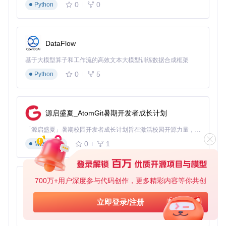
0
0
Python
新应用
财务报表优化
DataFlow
某连锁企业的月度销售报表中，通过合并"区域"和"门店"字
段，将原本200行的表格压缩至80行，同时保留完整的数据层
基于大模型算子和工作流的高效文本大模型训练数据合成框架
级。财务人员的报表分析时间缩短40%，错误率降低27%。
0
5
Python
项目管理看板
软件开发团队利用单元格合并功能展示任务分配，按"项目阶
段"和"负责人"两级合并，使项目经理能快速掌握资源分配情
源启盛夏_AtomGit暑期开发者成长计划
况，跨团队协作效率提升35%。
「源启盛夏」暑期校园开发者成长计划旨在激活校园开源力量，通过积分激励、认证扶持、资源倾斜等形式，引导高校组织和开发者完成「入驻 — 建项目 — 做贡献 — 获认证 — 得资源」的完整闭环。无论你是想带领社团入驻平台的组织者，还是希望用代码贡献证明自己的开发者，都能在这里找到属于你的成长路径。
医疗数据展示
0
1
Markdown
医院管理系统中，患者信息表格通过合并"科室"和"病床"字
段，在有限空间内展示更多关键诊疗信息，护士的信息检索速
度提升50%。
700万+用户深度参与代码创作，更多精彩内容等你共创
py-xiaozhi
常见误区与解决方案：避开单元格合并的5个陷
基于Python的Xiaozhi AI，适用于想要完整Xiaozhi体验而无需拥有专用硬件的用户。
立即登录/注册
0
1
阱
Python