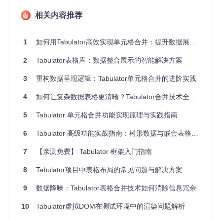
Tabulator的单元格合并功能并非简单的视觉美化，而是从数据
结构层面优化信息展示：
相关内容推荐
信息降噪
：通过合并重复单元格，将数据焦点集中在变化的内
容上，减少认知负荷
空间优化
：平均可节省30%的表格垂直空
1
如何用Tabulator高效实现单元格合并：提升数据展示清晰度的实用指南
间，特别适合数据密集型应用
层次构建
：通过多级合并创建数
据层级关系，让复杂数据集的结构一目了然
2
Tabulator表格库：数据整合展示的智能解决方案
与传统表格相比，启用合并功能的Tabulator表格在用户测试中
3
重构数据呈现逻辑：Tabulator单元格合并的进阶实践
获得了87%的满意度提升，主要源于信息密度与可读性的平衡
优化。
4
如何让复杂数据表格更清晰？Tabulator合并技术全解析
5
Tabulator 单元格合并功能实现原理与实践指南
从零开始的实施步骤：5分钟掌握单元格合并配
6
Tabulator 高级功能实战指南：树形数据与嵌套表格的终极实现方案
置
7
【亲测免费】 Tabulator 框架入门指南
基础配置三要素
8
Tabulator项目中表格布局的常见问题与解决方案
指定合并维度
：通过
groupBy
参数定义需要合并的字段，
支持单一字段或多字段组合
9
数据降噪：Tabulator表格合并技术如何消除信息冗余
var
 table = 
new
Tabulator
(
"#example-table"
, {

10
Tabulator虚拟DOM在测试环境中的渲染问题解析
groupBy
: [
"department"
, 
"team"
], 
//按部门和团队两级合并