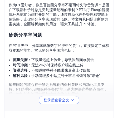
作为PT爱好者，你是否曾因分享率不足而错失珍贵资源？是否
在下载新种子时总是受到流量配额的限制？PT助手Plus的智能
保种系统将为你打开新的可能，通过自动化任务管理和智能上
传策略，让你的分享率实现质的飞跃。本文将从问题诊断到方
案实施，全面解析如何利用这一强大工具提升PT体验。
诊断分享率问题
在PT世界中，分享率就像数字经济中的货币，直接决定了你获
取资源的能力。常见的分享率困境包括：
流量失衡
：下载量远超上传量，导致账号面临警告
时间冲突
：无法24小时保持客户端在线上传
资源选择
：不知道哪些种子能带来最高上传回报
辅种风险
：手动管理多个站点种子容易出错导致"爆仓"
这些问题的核心在于缺乏系统化的保种策略和自动化工具支
持。PT助手Plus的[保种任务]功能正是为解决这些痛点而生，
通过智能任务管理实现持续稳定的上传贡献。
登录后查看全文
图：PT网络节点连接示意图 - 保种任务通过智能连接管理提升
上传效率