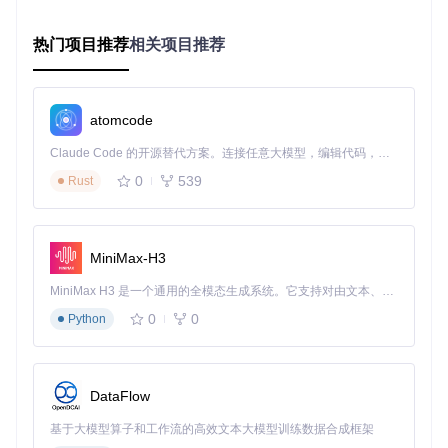
在搜索结果页面找到目标资源后：
热门项目推荐
相关项目推荐
点击"添加到保种任务"按钮
在弹出窗口中选择关联种子（如有）
设置优先级和存储路径
确认后系统自动保存任务到本地存储
atomcode
3. 优化保种策略
Claude Code 的开源替代方案。连接任意大模型，编辑代码，运行命令，自动验证 — 全自动执行。用 Rust 构建，极致性能。 ｜ An open-source alternative to Claude Code. Connect any LLM, edit code, run commands, and verify changes — autonomously. Built in Rust for speed. Get Started
任务创建后，通过以下方式提升效率：
0
539
Rust
在任务列表中调整任务优先级
使用批量操作功能管理多个任务
设置定期检查任务状态的提醒
根据种子热度调整保种时长
MiniMax-H3
MiniMax H3 是一个通用的全模态生成系统。它支持对由文本、图像、视频和音频组成的多模态上下文进行统一理解，并能生成分辨率高达 2K、时长可达 15 秒的带原生立体声音频的视频。得益于面向任务泛化的系统设计，H3 在预训练阶段就已具备广泛的多模态上下文理解与生成能力，能够出色地执行复杂的多模态指令。
释放保种系统价值
0
0
Python
功能模块与用户收益对应表
功能模块
技术实现
用户直接收益
任务自动
浏览器重启后无需重
localStorage持久化
DataFlow
恢复
新配置
基于大模型算子和工作流的高效文本大模型训练数据合成框架
多客户端
灵活适配不同下载工
[src/service/downlo