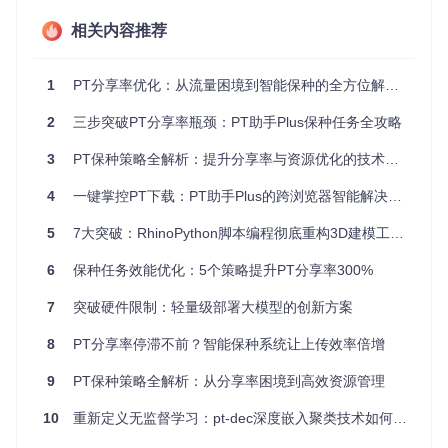
相关内容推荐
构建智能保种系统
核心功能模块解析
1
PT分享率优化：从流量困境到智能保种的全方位解决方案
PT助手Plus的保种系统由两大核心模块构成：
2
三步突破PT分享率瓶颈：PT助手Plus保种任务全攻略
任务管理中心
：位于[src/options/views/keepUpload/Keep
3
PT保种策略全解析：提升分享率与资源优化的技术实践
UploadTasks.vue]，提供直观的任务创建和监控界面
后台任务引擎
：通过[src/background/keepUploadTask.ts]
4
一键掌控PT下载：PT助手Plus的跨浏览器智能解决方案
实现任务的自动化执行和状态维护
5
7大突破：RhinoPython脚本编程彻底重构3D建模工作流
这两个模块协同工作，将用户操作转化为持续的上传行为，形
成完整的"创建-执行-监控"闭环。
6
保种任务效能优化：5个策略提升PT分享率300%
三步搭建个人保种系统
1. 初始化保种环境
7
突破硬件限制：轻量级部署大模型的创新方案
首先确保你的下载客户端已正确配置：
8
PT分享率停滞不前？智能保种系统让上传效率倍增
进入设置界面，在"下载客户端"部分添加并测试连接
9
PT保种策略全解析：从分享率困境到高效资源管理
配置默认下载路径，建议单独划分"保种专用分区"
禁用客户端"自动开始下载"选项，避免带宽冲突
10
重新定义无监督学习：pt-dec深度嵌入聚类技术如何突破传统聚类瓶颈
2. 创建精准保种任务