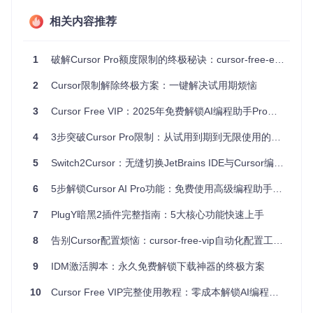
痛点直击
：更换设备或重装系统后，需要重新配置Cursor的模
相关内容推荐
型参数、快捷键和扩展，浪费1-2小时重复劳动？
通过工具的"完全重置"功能（主菜单选项10），可实现配置的
1
破解Cursor Pro额度限制的终极秘诀：cursor-free-everyday工具让AI编程助手永不断电
无缝迁移：
2
Cursor限制解除终极方案：一键解决试用期烦恼
在旧环境执行
python main.py
并选择"10. Totally Reset
Cursor"
3
Cursor Free VIP：2025年免费解锁AI编程助手Pro功能的终极指南
将生成的备份文件
./cursor_config_backup.json
复制
到新环境
4
3步突破Cursor Pro限制：从试用到期到无限使用的完整指南
在新环境运行相同命令，工具会自动识别备份文件并恢复
5
配置
Switch2Cursor：无缝切换JetBrains IDE与Cursor编辑器提升开发效率
核心配置文件路径：
./config.py
，可手动修改Chrome路
6
5步解锁Cursor AI Pro功能：免费使用高级编程助手的完整指南
径、超时时间等高级参数。
7
PlugY暗黑2插件完整指南：5大核心功能快速上手
8
告别Cursor配置烦恼：cursor-free-vip自动化配置工具全解析
图：机器ID重置过程日志，显示系统参数更新状态
9
IDM激活脚本：永久免费解锁下载神器的终极方案
3️⃣ 多语言障碍？实时切换操作界面
10
Cursor Free VIP完整使用教程：零成本解锁AI编程高级功能
痛点直击
：英文界面导致功能理解困难？非英语用户需要反复