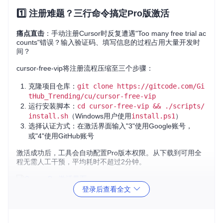
1️⃣ 注册难题？三行命令搞定Pro版激活
痛点直击
：手动注册Cursor时反复遭遇"Too many free trial ac
counts"错误？输入验证码、填写信息的过程占用大量开发时
间？
cursor-free-vip将注册流程压缩至三个步骤：
克隆项目仓库：
git clone https://gitcode.com/Gi
tHub_Trending/cu/cursor-free-vip
运行安装脚本：
cd cursor-free-vip && ./scripts/
install.sh
（Windows用户使用
install.ps1
）
选择认证方式：在激活界面输入"3"使用Google账号，
或"4"使用GitHub账号
激活成功后，工具会自动配置Pro版本权限。从下载到可用全
程无需人工干预，平均耗时不超过2分钟。
登录后查看全文
图：激活工具主界面，支持多种账号注册方式与功能配置
2️⃣ 环境迁移？一键同步所有配置