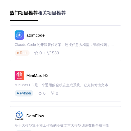
查阅翻译工具？
工具内置14种语言支持（通过主菜单"8. Change Languag
热门项目推荐
相关项目推荐
e"切换），包括：
东亚语言：简体中文（zh_cn.json）、繁体中文（zh_tw.jso
n）、日语（ja.json）
atomcode
欧洲语言：英语（en.json）、德语（de.json）、法语（fr.js
on）
Claude Code 的开源替代方案。连接任意大模型，编辑代码，运行命令，自动验证 — 全自动执行。用 Rust 构建，极致性能。 ｜ An open-source alternative to Claude Code. Connect any LLM, edit code, run commands, and verify changes — autonomously. Built in Rust for speed. Get Started
小语种：越南语（vi.json）、土耳其语（tr.json）
0
539
Rust
语言配置文件存放路径：
./locales/
，用户可通过修改JSO
N文件自定义翻译内容。
MiniMax-H3
4️⃣ 版本冲突？智能适配新旧Cursor
MiniMax H3 是一个通用的全模态生成系统。它支持对由文本、图像、视频和音频组成的多模态上下文进行统一理解，并能生成分辨率高达 2K、时长可达 15 秒的带原生立体声音频的视频。得益于面向任务泛化的系统设计，H3 在预训练阶段就已具备广泛的多模态上下文理解与生成能力，能够出色地执行复杂的多模态指令。
痛点直击
：更新Cursor后工具失效？提示"版本不兼容"却找不
0
0
Python
到解决方案？
cursor-free-vip会自动检测Cursor版本（支持0.45.0及以
上），并执行对应适配策略：
DataFlow
新版本（≥0.50.0）：使用
cursor-source-map/0.50.5/
基于大模型算子和工作流的高效文本大模型训练数据合成框架
目录下的映射文件